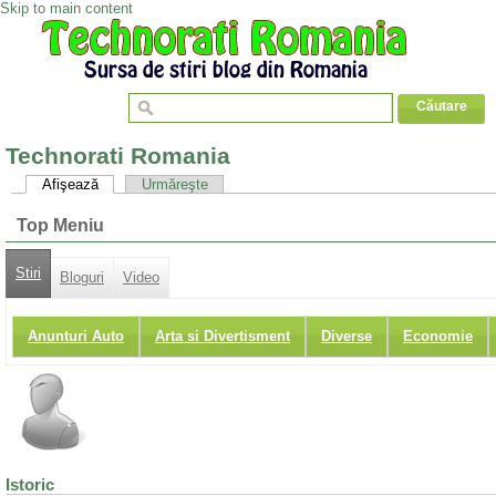
Skip to main content
Technorati Romania
Afişează
Urmăreşte
Top Meniu
Stiri
Bloguri
Video
Anunturi Auto
Arta si Divertisment
Diverse
Economie
Istoric