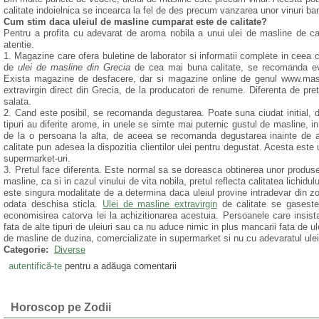
calitate indoielnica se incearca la fel de des precum vanzarea unor vinuri bana
Cum stim daca uleiul de masline cumparat este de calitate?
Pentru a profita cu adevarat de aroma nobila a unui ulei de masline de cali
atentie.
1. Magazine care ofera buletine de laborator si informatii complete in ceea c
de
ulei de masline din Grecia
de cea mai buna calitate, se recomanda evit
Exista magazine de desfacere, dar si magazine online de genul www.maslin
extravirgin direct din Grecia, de la producatori de renume. Diferenta de pret
salata.
2. Cand este posibil, se recomanda degustarea. Poate suna ciudat initial, d
tipuri au diferite arome, in unele se simte mai puternic gustul de masline, i
de la o persoana la alta, de aceea se recomanda degustarea inainte de ach
calitate pun adesea la dispozitia clientilor ulei pentru degustat. Acesta este
supermarket-uri.
3. Pretul face diferenta. Este normal sa se doreasca obtinerea unor produse e
masline, ca si in cazul vinului de vita nobila, pretul reflecta calitatea lichidu
este singura modalitate de a determina daca uleiul provine intradevar din z
odata deschisa sticla.
Ulei de masline extravirgin
de calitate se gaseste
economisirea catorva lei la achizitionarea acestuia. Persoanele care insis
fata de alte tipuri de uleiuri sau ca nu aduce nimic in plus mancarii fata de ule
de masline de duzina, comercializate in supermarket si nu cu adevaratul ulei
Categorie:
Diverse
autentifică-te
pentru a adăuga comentarii
Horoscop pe Zodii