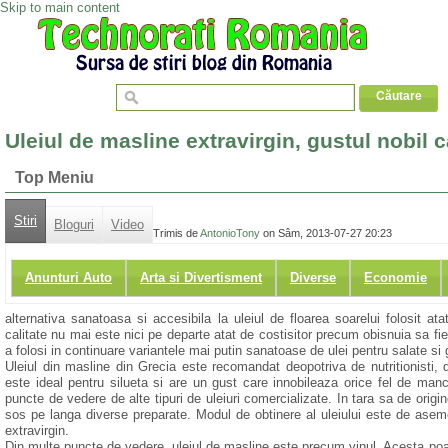
Skip to main content
Uleiul de masline extravirgin, gustul nobil ca
Top Meniu
Stiri
Bloguri
Video
Trimis de
AntonioTony
on Sâm, 2013-07-27 20:23
Anunturi Auto
Arta si Divertisment
Diverse
Economie
alternativa sanatoasa si accesibila la uleiul de floarea soarelui folosit 
calitate nu mai este nici pe departe atat de costisitor precum obisnuia sa fi
a folosi in continuare variantele mai putin sanatoase de ulei pentru salate si g
Uleiul din masline din Grecia este recomandat deopotriva de nutritionisti,
este ideal pentru silueta si are un gust care innobileaza orice fel de ma
puncte de vedere de alte tipuri de uleiuri comercializate. In tara sa de orig
sos pe langa diverse preparate. Modul de obtinere al uleiului este de aseme
extravirgin.
Din multe puncte de vedere, uleiul de masline este precum vinul. Acesta poat