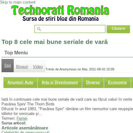
Skip to main content
Top 8 cele mai bune seriale de vară
Top Meniu
Stiri
Bloguri
Video
Trimis de Anonymous on Mar, 2011-08-02 15:09
Anunturi Auto
Arta si Divertisment
Diverse
Economie
Iată în continuare cele mai bune seriale de vară care au făcut valuri în verile 
Pasărea Spin/ The Thorn Birds
Difuzat în anul 1983, "Pasărea Spin" rămâne un film nemuritor care reuşeşte or
idilelor lor senzuale şi...
Termen:
Femei
Sursa articol:
Articole asemănătoare
Celebrităţi de nerecunoscut!