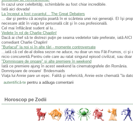
În cazul unor celelbrităţi, schimbările au fost chiar incredibile.
Iată aici dovada!
La început a fost cuvantul... The Great Debaters
... dar şi pentru că aceştia poartă în ei scânteia unei noi generaţii. El îşi pr
necesare atât în viaţa lor personală cât şi în cea profesională.
Cel mai înflăcărat sudent al lu...
Vedete în rol de Charlie Chaplin!
Dacă ai chef să te distrezi puţin pe seama vedetelor tale preferate, iată AICI 
comediant Charlie Chaplin!
"Burlacul" la noi şi în alte ţări - momente controversate
...iată că cel de-al doilea sezon ne aduce, nu doar un nou Făt-Frumos, ci şi o
nicio concurentă.Pentru cele care au ratat singurul episod civilizat, sau doar pli
"Domnişoare de onoare" şi alte premiere în weekend
Iată ce premiere ajung în acest weekend la cinematografele din România.
Domnişoare de onoare/ Bridesmaids
Viaţa lui Annie pare un eşec. Falită şi nefericită, Annie este chemată "la dato
autentifică-te
pentru a adăuga comentarii
Horoscop pe Zodii