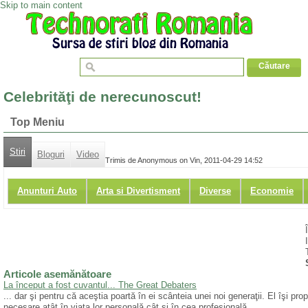
Skip to main content
Celebrităţi de nerecunoscut!
Top Meniu
Stiri
Bloguri
Video
Trimis de Anonymous on Vin, 2011-04-29 14:52
Anunturi Auto
Arta si Divertisment
Diverse
Economie
Articole asemănătoare
La început a fost cuvantul... The Great Debaters
... dar şi pentru că aceştia poartă în ei scânteia unei noi generaţii. El îşi pr
necesare atât în viaţa lor personală cât şi în cea profesională.