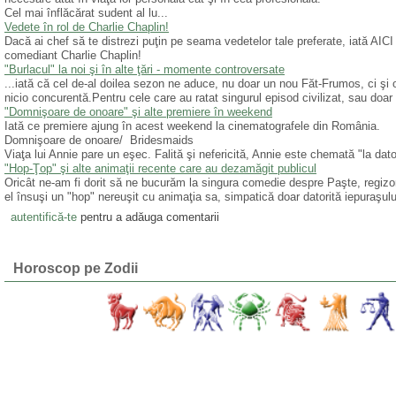
Cel mai înflăcărat sudent al lu...
Vedete în rol de Charlie Chaplin!
Dacă ai chef să te distrezi puţin pe seama vedetelor tale preferate, iată AICI 
comediant Charlie Chaplin!
"Burlacul" la noi şi în alte ţări - momente controversate
...iată că cel de-al doilea sezon ne aduce, nu doar un nou Făt-Frumos, ci şi o
nicio concurentă.Pentru cele care au ratat singurul episod civilizat, sau doar pli
"Domnişoare de onoare" şi alte premiere în weekend
Iată ce premiere ajung în acest weekend la cinematografele din România.
Domnişoare de onoare/ Bridesmaids
Viaţa lui Annie pare un eşec. Falită şi nefericită, Annie este chemată "la dato
"Hop-Ţop" şi alte animaţii recente care au dezamăgit publicul
Oricât ne-am fi dorit să ne bucurăm la singura comedie despre Paşte, regizo
el însuşi un "hop" nereuşit cu animaţia sa, simpatică doar datorită iepuraşulu
autentifică-te
pentru a adăuga comentarii
Horoscop pe Zodii