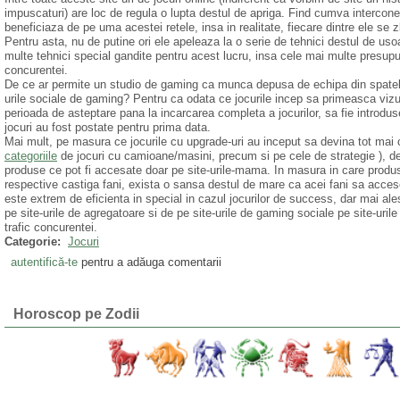
impuscaturi) are loc de regula o lupta destul de apriga. Find cumva interconec
beneficiaza de pe uma acestei retele, insa in realitate, fiecare dintre ele se 
Pentru asta, nu de putine ori ele apeleaza la o serie de tehnici destul de uso
multe tehnici special gandite pentru acest lucru, insa cele mai multe presupun 
concurentei.
De ce ar permite un studio de gaming ca munca depusa de echipa din spatele j
urile sociale de gaming? Pentru ca odata ce jocurile incep sa primeasca vizual
perioada de asteptare pana la incarcarea completa a jocurilor, sa fie introdus
jocuri au fost postate pentru prima data.
Mai mult, pe masura ce jocurile cu upgrade-uri au inceput sa devina tot mai c
categoriile
de jocuri cu camioane/masini, precum si pe cele de strategie ), dezv
produse ce pot fi accesate doar pe site-urile-mama. In masura in care produs
respective castiga fani, exista o sansa destul de mare ca acei fani sa accesez
este extrem de eficienta in special in cazul jocurilor de success, dar mai ale
pe site-urile de agregatoare si de pe site-urile de gaming sociale pe site-urile
trafic concurentei.
Categorie:
Jocuri
autentifică-te
pentru a adăuga comentarii
Horoscop pe Zodii