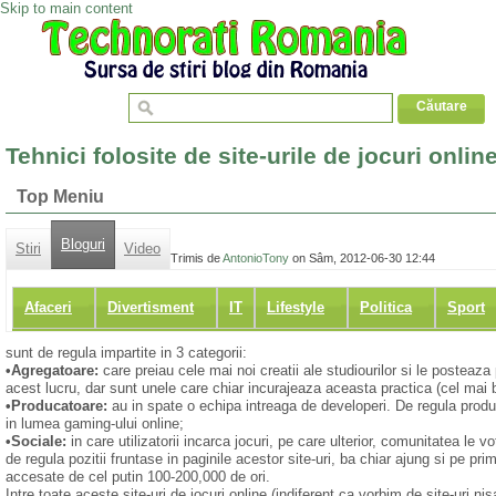
Skip to main content
Tehnici folosite de site-urile de jocuri onlin
Top Meniu
Bloguri
Stiri
Video
Trimis de
AntonioTony
on Sâm, 2012-06-30 12:44
Afaceri
Divertisment
IT
Lifestyle
Politica
Sport
sunt de regula impartite in 3 categorii:
•Agregatoare:
care preiau cele mai noi creatii ale studiourilor si le posteaza 
acest lucru, dar sunt unele care chiar incurajeaza aceasta practica (cel mai 
•Producatoare:
au in spate o echipa intreaga de developeri. De regula produc 
in lumea gaming-ului online;
•Sociale:
in care utilizatorii incarca jocuri, pe care ulterior, comunitatea le 
de regula pozitii fruntase in paginile acestor site-uri, ba chiar ajung si pe pr
accesate de cel putin 100-200,000 de ori.
Intre toate aceste site-uri de jocuri online (indiferent ca vorbim de site-uri n