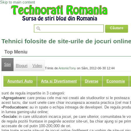
Skip to main content
Tehnici folosite de site-urile de jocuri onlin
Top Meniu
Stiri
Bloguri
Video
Trimis de
AntonioTony
on Sâm, 2012-06-30 12:44
Anunturi Auto
Arta si Divertisment
Diverse
Economie
sunt de regula impartite in 3 categorii:
•Agregatoare:
care preiau cele mai noi creatii ale studiourilor si le posteaza 
acest lucru, dar sunt unele care chiar incurajeaza aceasta practica (cel mai 
•Producatoare:
au in spate o echipa intreaga de developeri. De regula produc 
in lumea gaming-ului online;
•Sociale:
in care utilizatorii incarca jocuri, pe care ulterior, comunitatea le 
de regula pozitii fruntase in paginile acestor site-uri, ba chiar ajung si pe pr
accesate de cel putin 100-200,000 de ori.
Intre toate aceste site-uri de jocuri online (indiferent ca vorbim de site-uri n