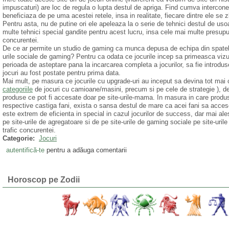
impuscaturi) are loc de regula o lupta destul de apriga. Find cumva interconec
beneficiaza de pe uma acestei retele, insa in realitate, fiecare dintre ele se 
Pentru asta, nu de putine ori ele apeleaza la o serie de tehnici destul de uso
multe tehnici special gandite pentru acest lucru, insa cele mai multe presupun 
concurentei.
De ce ar permite un studio de gaming ca munca depusa de echipa din spatele j
urile sociale de gaming? Pentru ca odata ce jocurile incep sa primeasca vizual
perioada de asteptare pana la incarcarea completa a jocurilor, sa fie introdus
jocuri au fost postate pentru prima data.
Mai mult, pe masura ce jocurile cu upgrade-uri au inceput sa devina tot mai c
categoriile
de jocuri cu camioane/masini, precum si pe cele de strategie ), dezv
produse ce pot fi accesate doar pe site-urile-mama. In masura in care produs
respective castiga fani, exista o sansa destul de mare ca acei fani sa accesez
este extrem de eficienta in special in cazul jocurilor de success, dar mai ale
pe site-urile de agregatoare si de pe site-urile de gaming sociale pe site-urile
trafic concurentei.
Categorie:
Jocuri
autentifică-te
pentru a adăuga comentarii
Horoscop pe Zodii