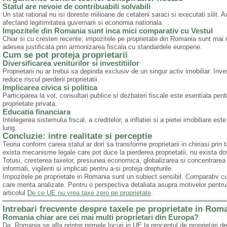
Statul are nevoie de contribuabili solvabili
Un stat rational nu isi doreste milioane de cetateni saraci si executati silit. A
afectand legitimitatea guvernarii si economia nationala.
Impozitele din Romania sunt inca mici comparativ cu Vestul
Chiar si cu cresteri recente, impozitele pe proprietate din Romania sunt mai
adesea justificata prin armonizarea fiscala cu standardele europene.
Cum se pot proteja proprietarii
Diversificarea veniturilor si investitiilor
Proprietarii nu ar trebui sa depinda exclusiv de un singur activ imobiliar. Invest
reduce riscul pierderii proprietatii.
Implicarea civica si politica
Participarea la vot, consultari publice si dezbateri fiscale este esentiala pentru
proprietate privata.
Educatia financiara
Intelegerea sistemului fiscal, a creditelor, a inflatiei si a pietei imobiliare e
lung.
Concluzie: intre realitate si perceptie
Teoria conform careia statul ar dori sa transforme proprietarii in chiriasi prin
exista mecanisme legale care pot duce la pierderea proprietatii, nu exista dov
Totusi, cresterea taxelor, presiunea economica, globalizarea si concentrarea ca
informati, vigilenti si implicati pentru a-si proteja drepturile.
Impozitele pe proprietate in Romania sunt un subiect sensibil. Comparativ cu p
care merita analizate. Pentru o perspectiva detaliata asupra motivelor pentr
articolul
De ce UE nu vrea taxe zero pe proprietate
.
Intrebari frecvente despre taxele pe proprietate in Rom
Romania chiar are cei mai multi proprietari din Europa?
Da, Romania se afla printre primele locuri in UE la procentul de proprietari de