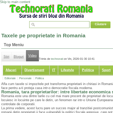
Skip to main content
Taxele pe proprietate in Romania
Top Meniu
Video
Stiri
Bloguri
Trimis de
technorati
on Vin, 2026-01-30 10:41
Afaceri
Divertisment
IT
Lifestyle
Politica
Sport
Editoriale
Personale
Politica
Afla cum taxele si impozitele pot transforma proprietarii in chiriasi in Romania
face pentru a-ti proteja casa intr-o democratie fiscala moderna.
Romania, tara proprietarilor: intre libertate economica 
Romania este una dintre tarile cu cel mai mare procent de proprietari de loc
locuiesc in locuinte pe care le detin, un fenomen rar intr-o Uniune Europeana d
controlate de corporatii.
La prima vedere, acest lucru pare un succes major al tranzitiei postcomuniste. 
romanii detin proprietati ii face vulnerabili la politici fiscale agresive, care po