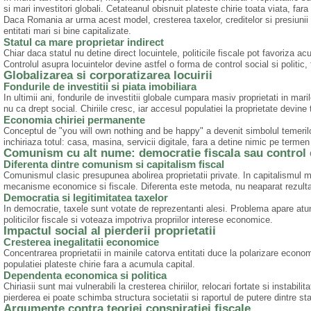
si mari investitori globali. Cetateanul obisnuit plateste chirie toata viata, fa
Daca Romania ar urma acest model, cresterea taxelor, creditelor si presiunii f
entitati mari si bine capitalizate.
Statul ca mare proprietar indirect
Chiar daca statul nu detine direct locuintele, politicile fiscale pot favoriza ac
Controlul asupra locuintelor devine astfel o forma de control social si politic, 
Globalizarea si corporatizarea locuirii
Fondurile de investitii si piata imobiliara
In ultimii ani, fondurile de investitii globale cumpara masiv proprietati in mari
nu ca drept social. Chiriile cresc, iar accesul populatiei la proprietate devine t
Economia chiriei permanente
Conceptul de "you will own nothing and be happy" a devenit simbolul temerilor 
inchiriaza totul: casa, masina, servicii digitale, fara a detine nimic pe termen
Comunism cu alt nume: democratie fiscala sau control
Diferenta dintre comunism si capitalism fiscal
Comunismul clasic presupunea abolirea proprietatii private. In capitalismul mo
mecanisme economice si fiscale. Diferenta este metoda, nu neaparat rezultat
Democratia si legitimitatea taxelor
In democratie, taxele sunt votate de reprezentanti alesi. Problema apare atu
politicilor fiscale si voteaza impotriva propriilor interese economice.
Impactul social al pierderii proprietatii
Cresterea inegalitatii economice
Concentrarea proprietatii in mainile catorva entitati duce la polarizare econom
populatiei plateste chirie fara a acumula capital.
Dependenta economica si politica
Chiriasii sunt mai vulnerabili la cresterea chiriilor, relocari fortate si instabil
pierderea ei poate schimba structura societatii si raportul de putere dintre sta
Argumente contra teoriei conspiratiei fiscale