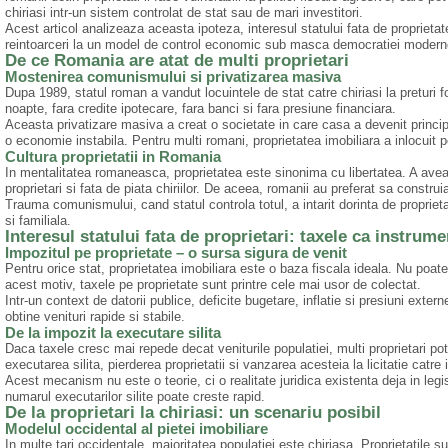
chiriasi intr-un sistem controlat de stat sau de mari investitori.
Acest articol analizeaza aceasta ipoteza, interesul statului fata de proprietate
reintoarceri la un model de control economic sub masca democratiei modern
De ce Romania are atat de multi proprietari
Mostenirea comunismului si privatizarea masiva
Dupa 1989, statul roman a vandut locuintele de stat catre chiriasi la preturi fo
noapte, fara credite ipotecare, fara banci si fara presiune financiara.
Aceasta privatizare masiva a creat o societate in care casa a devenit principa
o economie instabila. Pentru multi romani, proprietatea imobiliara a inlocuit pe
Cultura proprietatii in Romania
In mentalitatea romaneasca, proprietatea este sinonima cu libertatea. A ave
proprietari si fata de piata chiriilor. De aceea, romanii au preferat sa constr
Trauma comunismului, cand statul controla totul, a intarit dorinta de proprie
si familiala.
Interesul statului fata de proprietari: taxele ca instrum
Impozitul pe proprietate – o sursa sigura de venit
Pentru orice stat, proprietatea imobiliara este o baza fiscala ideala. Nu poat
acest motiv, taxele pe proprietate sunt printre cele mai usor de colectat.
Intr-un context de datorii publice, deficite bugetare, inflatie si presiuni exte
obtine venituri rapide si stabile.
De la impozit la executare silita
Daca taxele cresc mai repede decat veniturile populatiei, multi proprietari pot
executarea silita, pierderea proprietatii si vanzarea acesteia la licitatie catre i
Acest mecanism nu este o teorie, ci o realitate juridica existenta deja in leg
numarul executarilor silite poate creste rapid.
De la proprietari la chiriasi: un scenariu posibil
Modelul occidental al pietei imobiliare
In multe tari occidentale, majoritatea populatiei este chiriasa. Proprietatile su