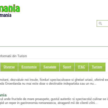
informatii din Turism
Diverse
Economie
Sanatate
Sport
IT&C
Turism
tant, dezvaluie noi insule, fiorduri spectaculoase si ghetari uriasi, oferind e
anda Groenlanda nu mai este doar o destinatie indepartata sau un nu...
ania
 unde fructele de mare proaspete, gustul autentic si spectacolul culinar se i
id un reper in gastronomia romaneasca, atragand mii de clienti zilni...