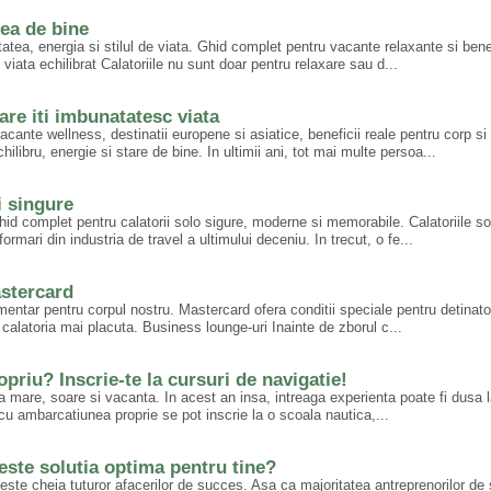
rea de bine
tea, energia si stilul de viata. Ghid complet pentru vacante relaxante si benef
viata echilibrat Calatoriile nu sunt doar pentru relaxare sau d...
are iti imbunatatesc viata
ante wellness, destinatii europene si asiatice, beneficii reale pentru corp si
libru, energie si stare de bine. In ultimii ani, tot mai multe persoa...
i singure
id complet pentru calatorii solo sigure, moderne si memorabile. Calatoriile so
rmari din industria de travel a ultimului deceniu. In trecut, o fe...
astercard
mentar pentru corpul nostru. Mastercard ofera conditii speciale pentru detinator
calatoria mai placuta. Business lounge-uri Inainte de zborul c...
ropriu? Inscrie-te la cursuri de navigatie!
a mare, soare si vacanta. In acest an insa, intreaga experienta poate fi dusa 
g cu ambarcatiunea proprie se pot inscrie la o scoala nautica,...
 este solutia optima pentru tine?
 este cheia tuturor afacerilor de succes. Asa ca majoritatea antreprenorilor d