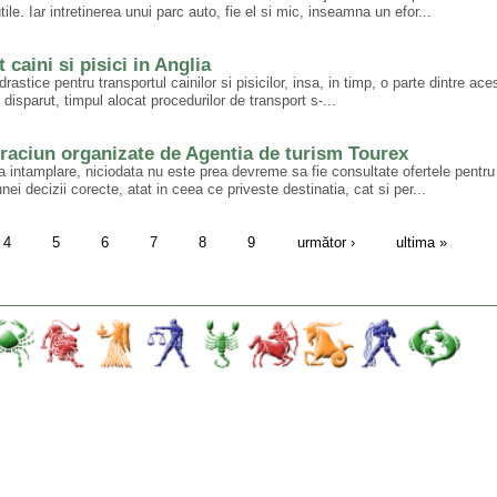
le. Iar intretinerea unui parc auto, fie el si mic, inseamna un efor...
 caini si pisici in Anglia
rastice pentru transportul cainilor si pisicilor, insa, in timp, o parte dintre ace
 disparut, timpul alocat procedurilor de transport s-...
 Craciun organizate de Agentia de turism Tourex
a intamplare, niciodata nu este prea devreme sa fie consultate ofertele pentru
ei decizii corecte, atat in ceea ce priveste destinatia, cat si per...
4
5
6
7
8
9
următor ›
ultima »