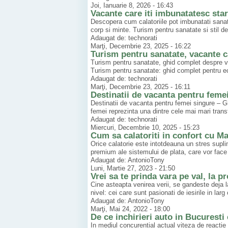
Joi, Ianuarie 8, 2026 - 16:43
Vacante care iti imbunatatesc sta
Descopera cum calatoriile pot imbunatati sanata
corp si minte. Turism pentru sanatate si stil de 
Adaugat de: technorati
Marţi, Decembrie 23, 2025 - 16:22
Turism pentru sanatate, vacante c
Turism pentru sanatate, ghid complet despre vac
Turism pentru sanatate: ghid complet pentru echi
Adaugat de: technorati
Marţi, Decembrie 23, 2025 - 16:11
Destinatii de vacanta pentru feme
Destinatii de vacanta pentru femei singure – Gh
femei reprezinta una dintre cele mai mari transfo
Adaugat de: technorati
Miercuri, Decembrie 10, 2025 - 15:23
Cum sa calatoriti in confort cu M
Orice calatorie este intotdeauna un stres supli
premium ale sistemului de plata, care vor face 
Adaugat de: AntonioTony
Luni, Martie 27, 2023 - 21:50
Vrei sa te prinda vara pe val, la p
Cine asteapta venirea verii, se gandeste deja l
nivel: cei care sunt pasionati de iesirile in lar
Adaugat de: AntonioTony
Marţi, Mai 24, 2022 - 18:00
De ce inchirieri auto in Bucuresti
In mediul concurential actual viteza de reactie