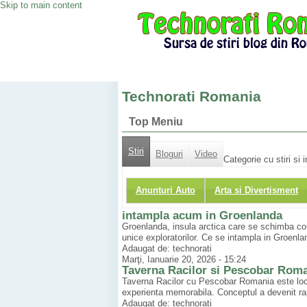
Skip to main content
Technorati Romania
Top Meniu
Stiri
Bloguri
Video
Categorie cu stiri si 
Anunturi Auto
Arta si Divertisment
intampla acum in Groenlanda
Groenlanda, insula arctica care se schimba cons
unice exploratorilor. Ce se intampla in Groenl
Adaugat de: technorati
Marţi, Ianuarie 20, 2026 - 15:24
Taverna Racilor si Pescobar Rom
Taverna Racilor cu Pescobar Romania este locul
experienta memorabila. Conceptul a devenit rap
Adaugat de: technorati