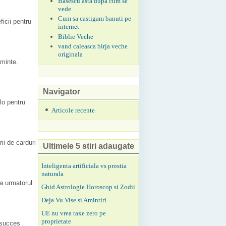
Basescu asta dupa cum se
vede
Cum sa castigam banuti pe
icii pentru
internet
Biblie Veche
vand caleasca birja veche
originala
 minte.
Navigator
lo pentru
Articole recente
ii de carduri
Ultimele 5 stiri adaugate
Inteligenta artificiala vs prostia
naturala
la urmatorul
Ghid Astrologie Horoscop si Zodii
Deja Vu Vise si Amintiri
UE nu vrea taxe zero pe
proprietate
e succes