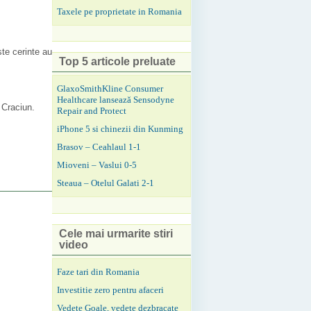
Taxele pe proprietate in Romania
ste cerinte au
Top 5 articole preluate
GlaxoSmithKline Consumer
Healthcare lansează Sensodyne
 Craciun.
Repair and Protect
iPhone 5 si chinezii din Kunming
Brasov – Ceahlaul 1-1
Mioveni – Vaslui 0-5
Steaua – Otelul Galati 2-1
Cele mai urmarite stiri
video
Faze tari din Romania
Investitie zero pentru afaceri
Vedete Goale, vedete dezbracate