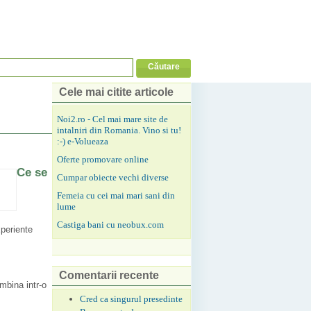
Cele mai citite articole
Noi2.ro - Cel mai mare site de
intalniri din Romania. Vino si tu!
:-) e-Volueaza
Oferte promovare online
Ce se
Cumpar obiecte vechi diverse
Femeia cu cei mai mari sani din
lume
Castiga bani cu neobux.com
xperiente
Comentarii recente
mbina intr-o
Cred ca singurul presedinte