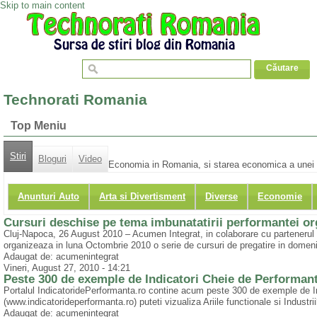
Skip to main content
Technorati Romania
Top Meniu
Stiri
Bloguri
Video
Economia in Romania, si starea economica a unei r
Anunturi Auto
Arta si Divertisment
Diverse
Economie
Cursuri deschise pe tema imbunatatirii performantei or
Cluj-Napoca, 26 August 2010 – Acumen Integrat, in colaborare cu partenerul 
organizeaza in luna Octombrie 2010 o serie de cursuri de pregatire in domeniu
Adaugat de: acumenintegrat
Vineri, August 27, 2010 - 14:21
Peste 300 de exemple de Indicatori Cheie de Performant
Portalul IndicatoridePerformanta.ro contine acum peste 300 de exemple de I
(www.indicatorideperformanta.ro) puteti vizualiza Ariile functionale si Industrii
Adaugat de: acumenintegrat