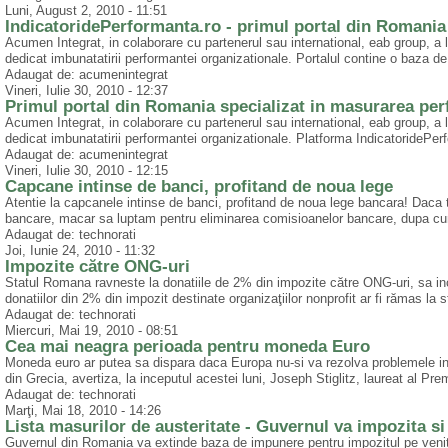
Luni, August 2, 2010 - 11:51
IndicatoridePerformanta.ro - primul portal din Romania
Acumen Integrat, in colaborare cu partenerul sau international, eab group, a 
dedicat imbunatatirii performantei organizationale. Portalul contine o baza d
Adaugat de: acumenintegrat
Vineri, Iulie 30, 2010 - 12:37
Primul portal din Romania specializat in masurarea pe
Acumen Integrat, in colaborare cu partenerul sau international, eab group, a 
dedicat imbunatatirii performantei organizationale. Platforma IndicatoridePerf
Adaugat de: acumenintegrat
Vineri, Iulie 30, 2010 - 12:15
Capcane intinse de banci, profitand de noua lege
Atentie la capcanele intinse de banci, profitand de noua lege bancara! Daca t
bancare, macar sa luptam pentru eliminarea comisioanelor bancare, dupa cum
Adaugat de: technorati
Joi, Iunie 24, 2010 - 11:32
Impozite către ONG-uri
Statul Romana ravneste la donatiile de 2% din impozite către ONG-uri, sa inc
donatiilor din 2% din impozit destinate organizaţiilor nonprofit ar fi rămas la s
Adaugat de: technorati
Miercuri, Mai 19, 2010 - 08:51
Cea mai neagra perioada pentru moneda Euro
Moneda euro ar putea sa dispara daca Europa nu-si va rezolva problemele in
din Grecia, avertiza, la inceputul acestei luni, Joseph Stiglitz, laureat al P
Adaugat de: technorati
Marţi, Mai 18, 2010 - 14:26
Lista masurilor de austeritate - Guvernul va impozita si
Guvernul din Romania va extinde baza de impunere pentru impozitul pe venit i