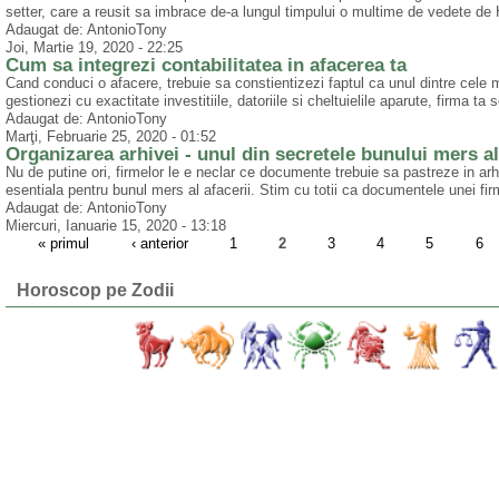
setter, care a reusit sa imbrace de-a lungul timpului o multime de vedete d
Adaugat de: AntonioTony
Joi, Martie 19, 2020 - 22:25
Cum sa integrezi contabilitatea in afacerea ta
Cand conduci o afacere, trebuie sa constientizezi faptul ca unul dintre cele m
gestionezi cu exactitate investitiile, datoriile si cheltuielile aparute, firma ta
Adaugat de: AntonioTony
Marţi, Februarie 25, 2020 - 01:52
Organizarea arhivei - unul din secretele bunului mers al
Nu de putine ori, firmelor le e neclar ce documente trebuie sa pastreze in arh
esentiala pentru bunul mers al afacerii. Stim cu totii ca documentele unei fi
Adaugat de: AntonioTony
Miercuri, Ianuarie 15, 2020 - 13:18
« primul
‹ anterior
1
2
3
4
5
6
Horoscop pe Zodii