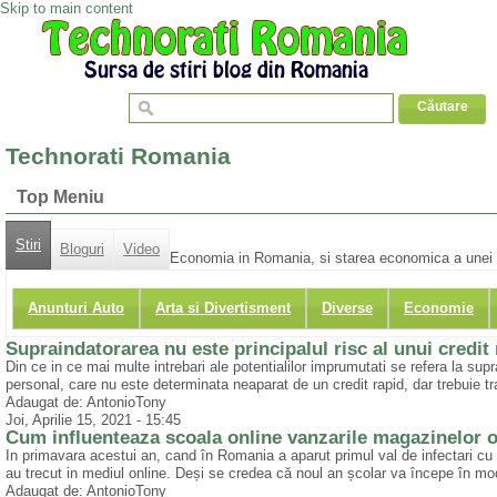
Skip to main content
Technorati Romania
Top Meniu
Stiri
Bloguri
Video
Economia in Romania, si starea economica a unei r
Anunturi Auto
Arta si Divertisment
Diverse
Economie
Supraindatorarea nu este principalul risc al unui credit
Din ce in ce mai multe intrebari ale potentialilor imprumutati se refera la sup
personal, care nu este determinata neaparat de un credit rapid, dar trebuie tra
Adaugat de: AntonioTony
Joi, Aprilie 15, 2021 - 15:45
Cum influenteaza scoala online vanzarile magazinelor o
In primavara acestui an, cand în Romania a aparut primul val de infectari cu nou
au trecut in mediul online. Deși se credea că noul an școlar va începe în mod
Adaugat de: AntonioTony