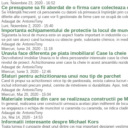
Luni, Noiembrie 23, 2020 - 16:52
Ce presupune sa fii abordat de o firma care colecteaza c
Se întâmplă frecvent că persoanele cu datorii să primească înştiinţări prin ca
diferite alte companii, şi care vor fi gestionate de firme care se ocupă de col
Adaugat de: AntonioTony
Luni, Noiembrie 2, 2020 - 15:40
Importanta echipamentului de protectie la locul de mun
Siguranta la locul de munca este un aspect foarte important in industriile cu 
se pot rani atunci cand lucreaza cu obiecte grele, substante chimice, in medi
Adaugat de: AntonioTony
Miercuri, Iunie 24, 2020 - 11:18
Unavia face diferenta pe piata imobiliara! Case la chei
Dezvoltatorul imobiliar Unavia.ro le ofera persoanelor interesate case la cheie
nivelul de proiect. Achizitionarea unei case la cheie in acest ansamblu reziden
Adaugat de: AntonioTony
Miercuri, Iunie 3, 2020 - 12:46
Sfaturi pentru achizitionarea unui nou tip de parchet
Cand iti propui sa achizitionezi orice tip de pardoseala, exista cateva lucruri
includ informatii precum pretul, cerinte de intretinere si durabilitate. Apoi, tre
Adaugat de: AntonioTony
Miercuri, Mai 20, 2020 - 15:04
Materiale inedite din care se realizeaza constructii p
In general, realizarea unei constructii urmeaza acelasi plan indiferent de locu
se angajeaza o echipa de muncitori si caramida cu caramida, se ridica cladire
Adaugat de: AntonioTony
Joi, Mai 14, 2020 - 14:53
Informatii interesante despre Michael Kors
Toata lumea il cunoaste drept unul dintre cei mai important designeri vesti