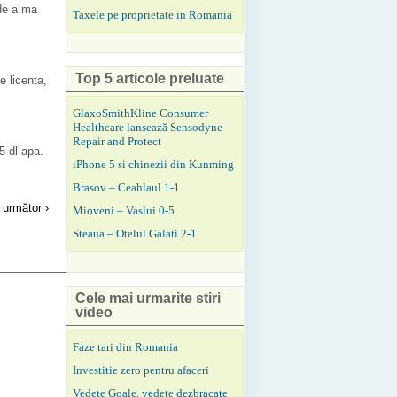
 de a ma
Taxele pe proprietate in Romania
Top 5 articole preluate
e licenta,
GlaxoSmithKline Consumer
Healthcare lansează Sensodyne
Repair and Protect
5 dl apa.
iPhone 5 si chinezii din Kunming
Brasov – Ceahlaul 1-1
următor ›
Mioveni – Vaslui 0-5
Steaua – Otelul Galati 2-1
Cele mai urmarite stiri
video
Faze tari din Romania
Investitie zero pentru afaceri
Vedete Goale, vedete dezbracate