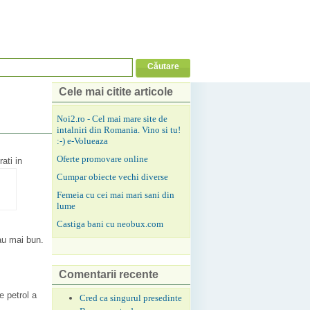
Cele mai citite articole
Noi2.ro - Cel mai mare site de
intalniri din Romania. Vino si tu!
:-) e-Volueaza
Oferte promovare online
rati in
Cumpar obiecte vechi diverse
Femeia cu cei mai mari sani din
lume
Castiga bani cu neobux.com
ce au mai bun.
Comentarii recente
e petrol a
Cred ca singurul presedinte