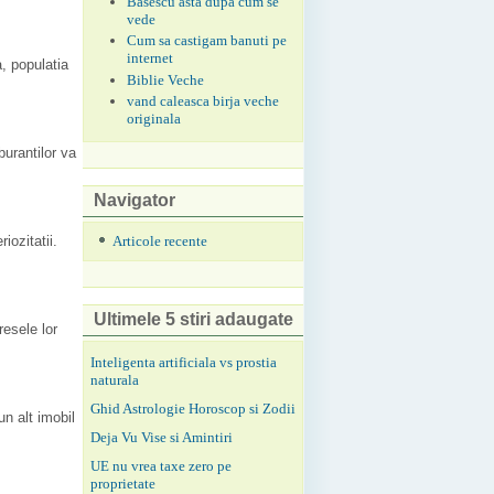
Basescu asta dupa cum se
vede
Cum sa castigam banuti pe
internet
a, populatia
Biblie Veche
vand caleasca birja veche
originala
burantilor va
Navigator
Articole recente
iozitatii.
Ultimele 5 stiri adaugate
resele lor
Inteligenta artificiala vs prostia
naturala
Ghid Astrologie Horoscop si Zodii
n alt imobil
Deja Vu Vise si Amintiri
UE nu vrea taxe zero pe
proprietate