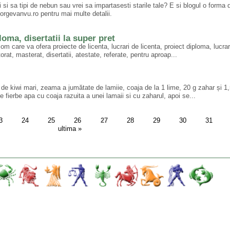
i si sa tipi de nebun sau vrei sa impartasesti starile tale? E si blogul o forma
eorgevanvu.ro pentru mai multe detalii.
loma, disertatii la super pret
om care va ofera proiecte de licenta, lucrari de licenta, proiect diploma, lucrar
orat, masterat, disertatii, atestate, referate, pentru aproap...
e de kiwi mari, zeama a jumătate de lamiie, coaja de la 1 lime, 20 g zahar și 1,
 fierbe apa cu coaja razuita a unei lamaii si cu zaharul, apoi se...
3
24
25
26
27
28
29
30
31
ultima »