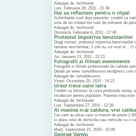
Adaugat de: technorati
Luni, Februarie 28, 2011 - 15:36
Hai sa reflectam pentru o clipa!
Schimbarile sunt deja prezente, credeti ca satis
este de un miliard trei sute de milioane de per
Adaugat de: technorati
Duminică, Februarie 6, 2011 - 17:40
Protestul Impotriva benzinariilor
Dragi romani, protestul impotriva benzinariilor
ramane neschimbat, 3 zile nu vor muri ei... O s
Adaugat de: technorati
Joi, Ianuarie 13, 2011 - 22:21
Fotografii si filmari evenimente
Fotografii si filmari profesionale de calitate pe
Detalii pe www. turnuldesomn.wordpress.com s
Adaugat de: turnuldesomn
Vineri, Octombrie 29, 2010 - 14:23
Ursul trece caini latra
Credeti ca folosesc la ceva protestele astea, eu 
nicidecum pentru populatie. Parerea mea este 
Adaugat de: technorati
Luni, Septembrie 27, 2010 - 12:26
Ai masina n-ai caldura, vrei caldu
Cei care au doua case si masini de peste 1.600
in afara celui de domiciliu sau vehicule cu o ca
Adaugat de: technorati
Marţi, Septembrie 21, 2010 - 15:00
George Vanvu