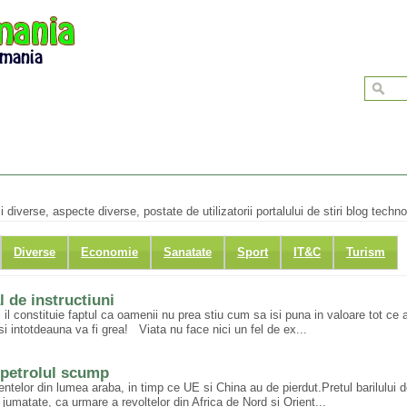
ii diverse, aspecte diverse, postate de utilizatorii portalului de stiri blog techno
Diverse
Economie
Sanatate
Sport
IT&C
Turism
 de instructiuni
rii il constituie faptul ca oamenii nu prea stiu cum sa isi puna in valoare tot 
si intotdeauna va fi grea! Viata nu face nici un fel de ex...
a petrolul scump
telor din lumea araba, in timp ce UE si China au de pierdut.Pretul barilului d
si jumatate, ca urmare a revoltelor din Africa de Nord si Orient...