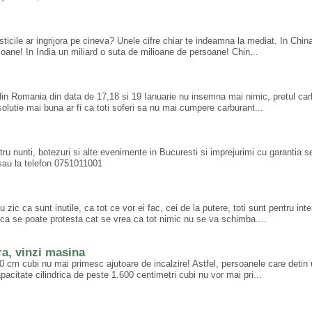
ticile ar ingrijora pe cineva? Unele cifre chiar te indeamna la mediat. In Chin
soane! In India un miliard o suta de milioane de persoane! Chin...
 din Romania din data de 17,18 si 19 Ianuarie nu insemna mai nimic, pretul car
olutie mai buna ar fi ca toti soferi sa nu mai cumpere carburant...
ntru nunti, botezuri si alte evenimente in Bucuresti si imprejurimi cu garantia ser
au la telefon 0751011001
zic ca sunt inutile, ca tot ce vor ei fac, cei de la putere, toti sunt pentru inte
ca se poate protesta cat se vrea ca tot nimic nu se va schimba....
ra, vinzi masina
 cm cubi nu mai primesc ajutoare de incalzire! Astfel, persoanele care detin u
pacitate cilindrica de peste 1.600 centimetri cubi nu vor mai pri...