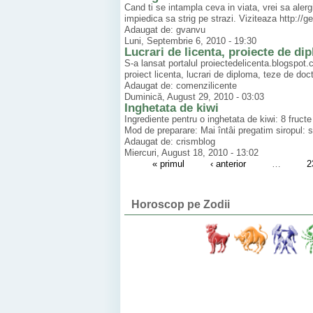
Cand ti se intampla ceva in viata, vrei sa alerg
impiedica sa strig pe strazi. Viziteaza http://g
Adaugat de: gvanvu
Luni, Septembrie 6, 2010 - 19:30
Lucrari de licenta, proiecte de dip
S-a lansat portalul proiectedelicenta.blogspot.c
proiect licenta, lucrari de diploma, teze de doct
Adaugat de: comenzilicente
Duminică, August 29, 2010 - 03:03
Inghetata de kiwi
Ingrediente pentru o inghetata de kiwi: 8 fruct
Mod de preparare: Mai întâi pregatim siropul: se
Adaugat de: crismblog
Miercuri, August 18, 2010 - 13:02
« primul
‹ anterior
…
2
Horoscop pe Zodii