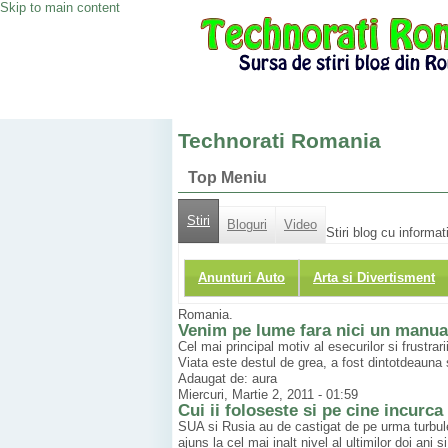
Skip to main content
Technorati Romania
Top Meniu
Stiri
Bloguri
Video
Stiri blog cu informat
Anunturi Auto
Arta si Divertisment
Romania.
Venim pe lume fara nici un manual
Cel mai principal motiv al esecurilor si frustra
Viata este destul de grea, a fost dintotdeauna 
Adaugat de: aura
Miercuri, Martie 2, 2011 - 01:59
Cui ii foloseste si pe cine incurc
SUA si Rusia au de castigat de pe urma turbulen
ajuns la cel mai inalt nivel al ultimilor doi ani 