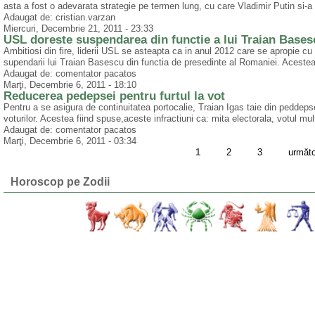
asta a fost o adevarata strategie pe termen lung, cu care Vladimir Putin si-a asi
Adaugat de: cristian.varzan
Miercuri, Decembrie 21, 2011 - 23:33
USL doreste suspendarea din functie a lui Traian Bases
Ambitiosi din fire, liderii USL se asteapta ca in anul 2012 care se apropie 
supendarii lui Traian Basescu din functia de presedinte al Romaniei. Acestea 
Adaugat de: comentator pacatos
Marţi, Decembrie 6, 2011 - 18:10
Reducerea pedepsei pentru furtul la vot
Pentru a se asigura de continuitatea portocalie, Traian Igas taie din peddepsel
voturilor. Acestea fiind spuse,aceste infractiuni ca: mita electorala, votul mu
Adaugat de: comentator pacatos
Marţi, Decembrie 6, 2011 - 03:34
1
2
3
următo
Horoscop pe Zodii