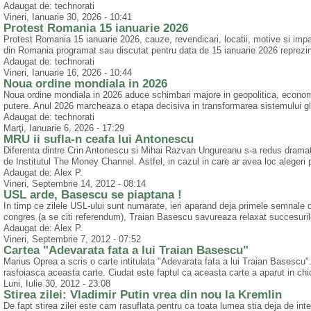
Adaugat de: technorati
Vineri, Ianuarie 30, 2026 - 10:41
Protest Romania 15 ianuarie 2026
Protest Romania 15 ianuarie 2026, cauze, revendicari, locatii, motive si impact
din Romania programat sau discutat pentru data de 15 ianuarie 2026 reprezint
Adaugat de: technorati
Vineri, Ianuarie 16, 2026 - 10:44
Noua ordine mondiala in 2026
Noua ordine mondiala in 2026 aduce schimbari majore in geopolitica, economie,
putere. Anul 2026 marcheaza o etapa decisiva in transformarea sistemului g
Adaugat de: technorati
Marţi, Ianuarie 6, 2026 - 17:29
MRU ii sufla-n ceafa lui Antonescu
Diferenta dintre Crin Antonescu si Mihai Razvan Ungureanu s-a redus dramati
de Institutul The Money Channel. Astfel, in cazul in care ar avea loc alegeri 
Adaugat de: Alex P.
Vineri, Septembrie 14, 2012 - 08:14
USL arde, Basescu se piaptana !
In timp ce zilele USL-ului sunt numarate, ieri aparand deja primele semnale 
congres (a se citi referendum), Traian Basescu savureaza relaxat succesurile
Adaugat de: Alex P.
Vineri, Septembrie 7, 2012 - 07:52
Cartea "Adevarata fata a lui Traian Basescu"
Marius Oprea a scris o carte intitulata "Adevarata fata a lui Traian Basescu". 
rasfoiasca aceasta carte. Ciudat este faptul ca aceasta carte a aparut in chio
Luni, Iulie 30, 2012 - 23:08
Stirea zilei: Vladimir Putin vrea din nou la Kremlin
De fapt stirea zilei este cam rasuflata pentru ca toata lumea stia deja de int