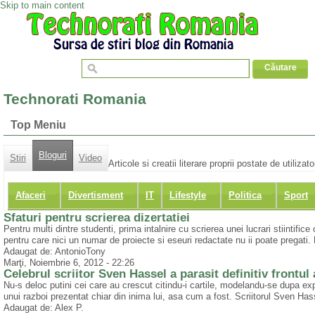
Skip to main content
Technorati Romania
Top Meniu
Bloguri
Stiri
Video
Articole si creatii literare proprii postate de utiliza
Afaceri
Divertisment
IT
Lifestyle
Politica
Sport
Sfaturi pentru scrierea dizertatiei
Pentru multi dintre studenti, prima intalnire cu scrierea unei lucrari stiintific
pentru care nici un numar de proiecte si eseuri redactate nu ii poate pregati. 
Adaugat de: AntonioTony
Marţi, Noiembrie 6, 2012 - 22:26
Celebrul scriitor Sven Hassel a parasit definitiv frontul
Nu-s deloc putini cei care au crescut citindu-i cartile, modelandu-se dupa exp
unui razboi prezentat chiar din inima lui, asa cum a fost. Scriitorul Sven Hasse
Adaugat de: Alex P.