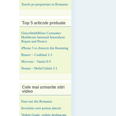
Taxele pe proprietate in Romania
Top 5 articole preluate
GlaxoSmithKline Consumer
Healthcare lansează Sensodyne
Repair and Protect
iPhone 5 si chinezii din Kunming
Brasov – Ceahlaul 1-1
Mioveni – Vaslui 0-5
Steaua – Otelul Galati 2-1
Cele mai urmarite stiri
video
Faze tari din Romania
Investitie zero pentru afaceri
Vedete Goale, vedete dezbracate