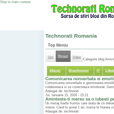
Skip to main content
Technorati Romania
Top Meniu
Bloguri
Stiri
Video
Categorie blog Amicit
Afaceri
Divertisment
IT
Lifes
Comunicarea nonverbala si emotiile
Comunicarea nonverbala si gestionarea emotiilor
colaboreaza si se conecteaza emotional. Gestur
Adaugat de: technorati
Joi, Ianuarie 15, 2026 - 23:21
Aminteste-ti mereu sa o iubesti 
Un mesaj foarte frumos care arata de ce tebuie
mama. Cand tu aveai 1 an, mama te hranea si t
Adaugat de: technorati