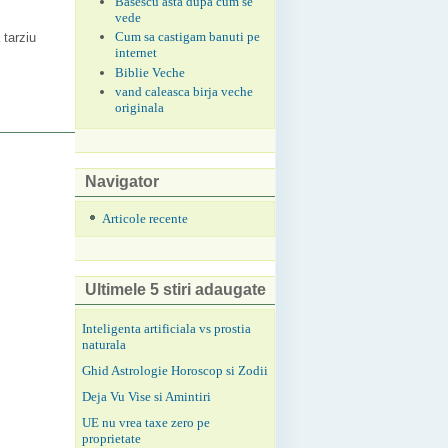
Basescu asta dupa cum se
vede
Cum sa castigam banuti pe
 tarziu
internet
Biblie Veche
vand caleasca birja veche
originala
Navigator
Articole recente
Ultimele 5 stiri adaugate
Inteligenta artificiala vs prostia
naturala
Ghid Astrologie Horoscop si Zodii
Deja Vu Vise si Amintiri
UE nu vrea taxe zero pe
proprietate