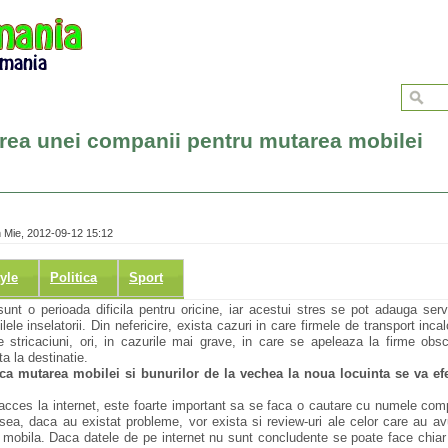
erea unei companii pentru mutarea mobilei
 Mie, 2012-09-12 15:12
tyle
Politica
Sport
unt o perioada dificila pentru oricine, iar acestui stres se pot adauga servi
lele inselatorii. Din nefericire, exista cazuri in care firmele de transport inca
e stricaciuni, ori, in cazurile mai grave, in care se apeleaza la firme obscu
a la destinatie.
 ca mutarea mobilei si bunurilor de la vechea la noua locuinta se va ef
acces la internet, este foarte important sa se faca o cautare cu numele comp
esea, daca au existat probleme, vor exista si review-uri ale celor care au av
mobila. Daca datele de pe internet nu sunt concludente se poate face chiar s