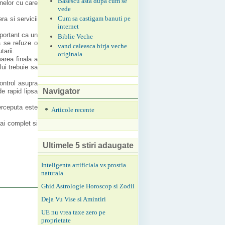
Basescu asta dupa cum se
onelor cu care
vede
Cum sa castigam banuti pe
era si servicii
internet
mportant ca un
Biblie Veche
a se refuze o
vand caleasca birja veche
tarii.
originala
area finala a
lui trebuie sa
ontrol asupra
Navigator
de rapid lipsa
erceputa este
Articole recente
mai complet si
Ultimele 5 stiri adaugate
Inteligenta artificiala vs prostia
naturala
Ghid Astrologie Horoscop si Zodii
Deja Vu Vise si Amintiri
UE nu vrea taxe zero pe
proprietate