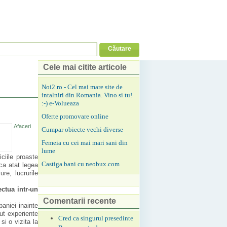
Cele mai citite articole
Noi2.ro - Cel mai mare site de
intalniri din Romania. Vino si tu!
:-) e-Volueaza
Oferte promovare online
Afaceri
Cumpar obiecte vechi diverse
Femeia cu cei mai mari sani din
lume
ciile proaste
Castiga bani cu neobux.com
lca atat legea
re, lucrurile
ectua intr-un
Comentarii recente
aniei inainte
ut experiente
Cred ca singurul presedinte
i o vizita la