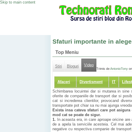
Skip to main content
Sfaturi importante in aleg
Top Meniu
Video
Stiri
Bloguri
Trimis de
AntonioTony
on
Afaceri
Divertisment
IT
Lifes
Schimbarea locuintei dar si mutarea in sine s
oferite de companiile de transport dar si posibi
cat si increderea clientilor, provocand divers
transportate pot chiar sa nu mai ajunga vreodat
Exista insa cateva sfaturi care pot asigura
mod cat se poate de sigur.
1.
In aceasta era, in care aproape oricine are 
de a apela la serviciile acesteia. Cel mai ad
negative cu respectiva companie de transport 