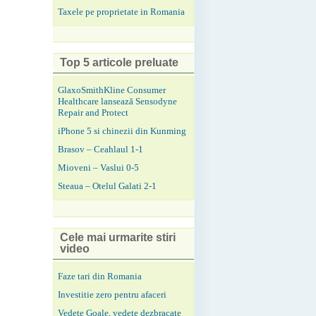
Taxele pe proprietate in Romania
Top 5 articole preluate
GlaxoSmithKline Consumer
Healthcare lansează Sensodyne
Repair and Protect
iPhone 5 si chinezii din Kunming
Brasov – Ceahlaul 1-1
Mioveni – Vaslui 0-5
Steaua – Otelul Galati 2-1
Cele mai urmarite stiri
video
Faze tari din Romania
Investitie zero pentru afaceri
Vedete Goale, vedete dezbracate