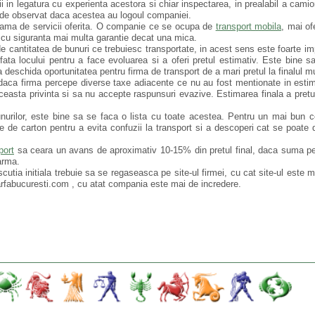
lii in legatura cu experienta acestora si chiar inspectarea, in prealabil a cami
 de observat daca acestea au logoul companiei.
gama de servicii oferita. O companie ce se ocupa de
transport mobila
, mai of
 cu siguranta mai multa garantie decat una mica.
de cantitatea de bunuri ce trebuiesc transportate, in acest sens este foarte i
ata locului pentru a face evoluarea si a oferi pretul estimativ. Este bine s
deschida oportunitatea pentru firma de transport de a mari pretul la finalul mu
aca firma percepe diverse taxe adiacente ce nu au fost mentionate in estim
 aceasta privinta si sa nu accepte raspunsuri evazive. Estimarea finala a pretu
nurilor, este bine sa se faca o lista cu toate acestea. Pentru un mai bun c
le de carton pentru a evita confuzii la transport si a descoperi cat se poate 
port
sa ceara un avans de aproximativ 10-15% din pretul final, daca suma p
arma.
iscutia initiala trebuie sa se regaseasca pe site-ul firmei, cu cat site-ul este 
rfabucuresti.com , cu atat compania este mai de incredere.