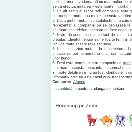
sediul firmei in vederea aflarii mai multor deta
se va efectua mutarea – este foarte important
2.
Un alt semn al seriozitatii companiei este 
de transpor marfa sau moloz, aceasta va oferi
3.
Daca pretul mutarii se stabileste in functie 
reprezentat al companiei sa se deplaseze la f
estimare prin telefon, aceasta nu face decat sa 
4.
Este, de asemenea, important de verificat d
pretului. Clientul trebuie sa fie foarte ferm in
includa toata aceste taxe ascunse.
5.
Inainte de ziua mutarii, la impachetarea bu
situatiei se pot numerota si chiar semna cutii
unor bunori.
6.
Desi este normal pentru companie de
trans
mai mare, aceasta reprezinta un semnal de al
7.
Toate detaliile ce nu au fost clarificate in d
informativ precum este cazul www.transportma
Categorie:
Afaceri
autentifică-te
pentru a adăuga comentarii
Horoscop pe Zodii