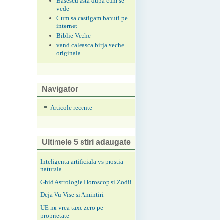
Basescu asta dupa cum se
vede
Cum sa castigam banuti pe
internet
Biblie Veche
vand caleasca birja veche
originala
Navigator
Articole recente
Ultimele 5 stiri adaugate
Inteligenta artificiala vs prostia
naturala
Ghid Astrologie Horoscop si Zodii
Deja Vu Vise si Amintiri
UE nu vrea taxe zero pe
proprietate