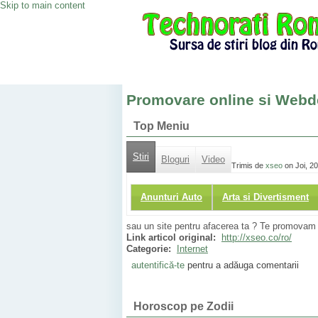
Skip to main content
Promovare online si Webd
Top Meniu
Stiri
Bloguri
Video
Trimis de
xseo
on Joi, 2
Anunturi Auto
Arta si Divertisment
sau un site pentru afacerea ta ? Te promovam o
Link articol original:
http://xseo.co/ro/
Categorie:
Internet
autentifică-te
pentru a adăuga comentarii
Horoscop pe Zodii