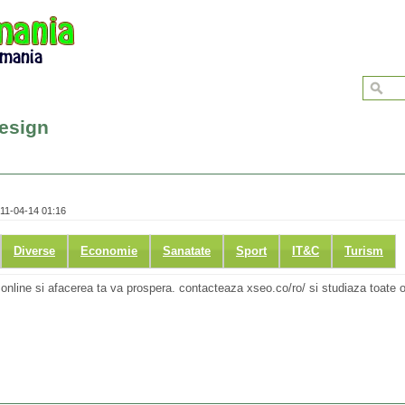
esign
011-04-14 01:16
Diverse
Economie
Sanatate
Sport
IT&C
Turism
nline si afacerea ta va prospera. contacteaza xseo.co/ro/ si studiaza toate o