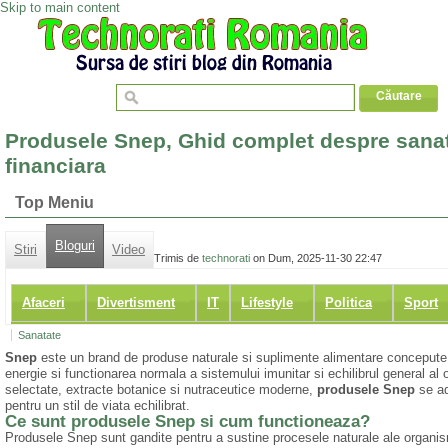
Skip to main content
Produsele Snep, Ghid complet despre sanata
financiara
Top Meniu
Bloguri
Stiri
Video
Trimis de
technorati
on Dum, 2025-11-30 22:47
Afaceri
Divertisment
IT
Lifestyle
Politica
Sport
Sanatate
Snep
este un brand de produse naturale si suplimente alimentare concepute p
energie si functionarea normala a sistemului imunitar si echilibrul general a
selectate, extracte botanice si nutraceutice moderne,
produsele Snep
se ad
pentru un stil de viata echilibrat.
Ce sunt produsele Snep si cum functioneaza?
Produsele Snep sunt gandite pentru a sustine procesele naturale ale organismu