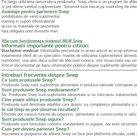
Pe langa utilizarea personala a produselor, Snep ofera si un program de afil
si pot obtine venituri suplimentare. Sistemul este bazat pe marketing de rete
Avantaje pentru partenerii Snep
posibilitatea de venit suplimentar
training si suport informational
acces la materiale de prezentare
fara obligatia unor investitii mari
Afla cum functioneaza sistemul MLM Snep
Informatii importante pentru cititori
Disclaimer medical:
Informatiile prezentate in acest articol au scop informa
tratamentul oferit de un specialist. Inainte de utilizarea suplimentelor alim
nutritionist, mai ales daca suferi de afectiuni cronice, esti insarcinata sa
Articol documentat pe baza informatiilor publice despre suplimente alimentare
Intrebari frecvente despre Snep
Ce sunt produsele Snep?
Produsele Snep sunt suplimente alimentare si produse naturale concepute pent
Sunt produsele Snep medicamente?
Nu. Produsele Snep sunt suplimente alimentare si nu inlocuiesc tratamentel
Cine poate utiliza produsele Snep?
Produsele sunt destinate adultilor care doresc sa completeze alimentatia si s
In cat timp se pot observa rezultate?
Efectele pot varia in functie de organism, alimentatie si consecventa in utiliz
Sunt produsele Snep sigure?
Produsele sunt formulate conform standardelor in vigoare, dar este recomandat
Cum pot deveni partener Snep?
Inscrierea in programul de afiliere Snep se face prin platforma oficiala, unde 