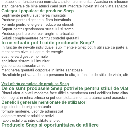
metabolic si functionarea normala a sistemului imunitar. Acestea nu inlocuie
starii generale de bine atunci cand sunt integrate intr-un stil de viata sanatos
Categorii populare de produse Snep
Suplimente pentru sustinerea imunitatii
Produse pentru digestie si flora intestinala
Formule pentru energie si reducerea oboselii
Suport pentru gestionarea stresului si somn
Produse pentru piele, par, unghii si articulatii
Solutii complementare pentru controlul greutatii
In ce situatii pot fi utile produsele Snep?
In functie de nevoile individuale, suplimentele Snep pot fi utilizate ca parte a 
mentinerea nivelului optim de energie
sustinerea digestiei normale
sprijinirea sistemului imunitar
gestionarea stresului zilnic
mentinerea greutatii corporale in limite sanatoase
Rezultatele pot varia de la o persoana la alta, in functie de stilul de viata, ali
Vezi oferta completa de produse Snep
De ce sunt produsele Snep potrivite pentru stilul de vi
Ritmul alert al vietii moderne face dificila mentinerea unui echilibru intre ali
de integrat in rutina zilnica si pot completa alimentatia atunci cand aceasta 
Beneficii generale mentionate de utilizatori
ingrediente de origine naturala
formule moderne, usor de administrat
adaptate nevoilor adultilor activi
raport echilibrat intre calitate si pret
Produsele Snep si oportunitatea de afiliere