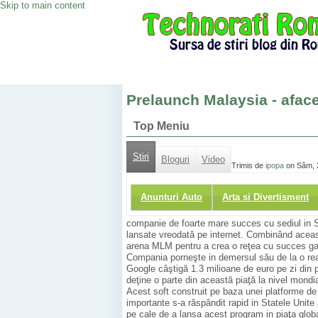
Skip to main content
Prelaunch Malaysia - afac
Top Meniu
Stiri
Bloguri
Video
Trimis de
ipopa
on Sâm, 
Anunturi Auto
Arta si Divertisment
companie de foarte mare succes cu sediul in St 
lansate vreodată pe internet. Combinând aceast
arena MLM pentru a crea o reţea cu succes ga
Compania porneşte in demersul său de la o reali
Google câştigă 1.3 milioane de euro pe zi din 
deţine o parte din această piaţă la nivel mondia
Acest soft construit pe baza unei platforme de 
importante s-a răspândit rapid in Statele Unite
pe cale de a lansa acest program in piaţa glob