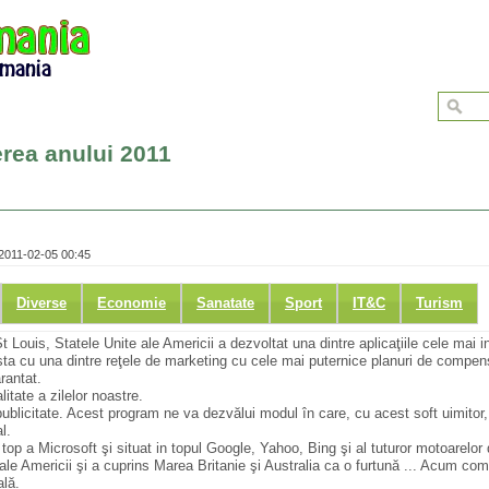
erea anului 2011
2011-02-05 00:45
Diverse
Economie
Sanatate
Sport
IT&C
Turism
Louis, Statele Unite ale Americii a dezvoltat una dintre aplicaţiile cele mai i
a cu una dintre reţele de marketing cu cele mai puternice planuri de compens
rantat.
tate a zilelor noastre.
publicitate. Acest program ne va dezvălui modul în care, cu acest soft uimitor
l.
top a Microsoft şi situat in topul Google, Yahoo, Bing şi al tuturor motoarelor
 ale Americii şi a cuprins Marea Britanie şi Australia ca o furtună ... Acum co
ală.