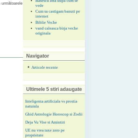
Basescu asta dupa cum se
n următoarele
vede
Cum sa castigam banuti pe
internet
Biblie Veche
vand caleasca birja veche
originala
Navigator
Articole recente
Ultimele 5 stiri adaugate
Inteligenta artificiala vs prostia
naturala
Ghid Astrologie Horoscop si Zodii
Deja Vu Vise si Amintiri
UE nu vrea taxe zero pe
proprietate