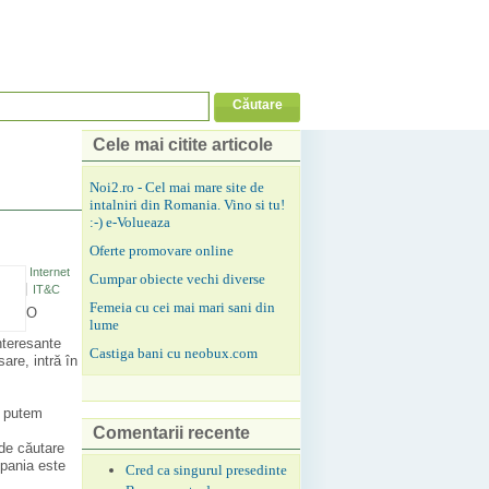
Cele mai citite articole
Noi2.ro - Cel mai mare site de
intalniri din Romania. Vino si tu!
:-) e-Volueaza
Oferte promovare online
Internet
Cumpar obiecte vechi diverse
IT&C
Femeia cu cei mai mari sani din
O
lume
nteresante
Castiga bani cu neobux.com
are, intră în
, putem
Comentarii recente
 de căutare
mpania este
Cred ca singurul presedinte