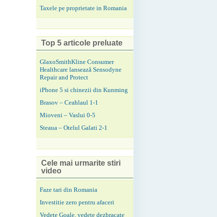
Taxele pe proprietate in Romania
Top 5 articole preluate
GlaxoSmithKline Consumer
Healthcare lansează Sensodyne
Repair and Protect
iPhone 5 si chinezii din Kunming
Brasov – Ceahlaul 1-1
Mioveni – Vaslui 0-5
Steaua – Otelul Galati 2-1
Cele mai urmarite stiri
video
Faze tari din Romania
Investitie zero pentru afaceri
Vedete Goale, vedete dezbracate