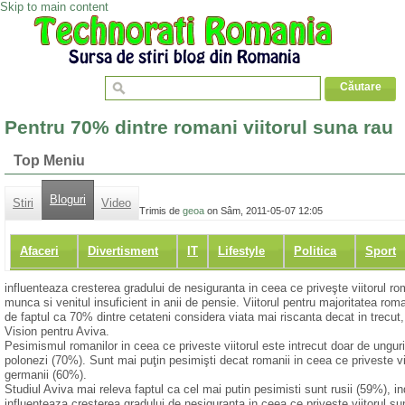
Skip to main content
Pentru 70% dintre romani viitorul suna rau
Top Meniu
Bloguri
Stiri
Video
Trimis de
geoa
on Sâm, 2011-05-07 12:05
Afaceri
Divertisment
IT
Lifestyle
Politica
Sport
influenteaza cresterea gradului de nesiguranta in ceea ce priveşte viitorul r
munca si venitul insuficient in anii de pensie. Viitorul pentru majoritatea ro
de faptul ca 70% dintre cetateni considera viata mai riscanta decat in trecut
Vision pentru Aviva.
Pesimismul romanilor in ceea ce priveste viitorul este intrecut doar de unguri
polonezi (70%). Sunt mai puţin pesimişti decat romanii in ceea ce priveste vii
germanii (60%).
Studiul Aviva mai releva faptul ca cel mai putin pesimisti sunt rusii (59%), i
influenteaza cresterea gradului de nesiguranta in ceea ce priveste viitorul su