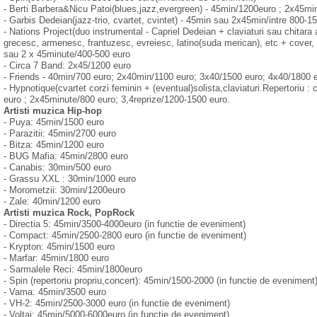
- Berti Barbera&Nicu Patoi(blues,jazz,evergreen) - 45min/1200euro ; 2x45mi
- Garbis Dedeian(jazz-trio, cvartet, cvintet) - 45min sau 2x45min/intre 800-1
- Nations Project(duo instrumental - Capriel Dedeian + claviaturi sau chitara ac
grecesc, armenesc, frantuzesc, evreiesc, latino(suda merican), etc + cover, e
sau 2 x 45minute/400-500 euro
- Circa 7 Band: 2x45/1200 euro
- Friends - 40min/700 euro; 2x40min/1100 euro; 3x40/1500 euro; 4x40/1800 
- Hypnotique(cvartet corzi feminin + (eventual)solista,claviaturi.Repertoriu :
euro ; 2x45minute/800 euro; 3,4reprize/1200-1500 euro.
Artisti muzica Hip-hop
- Puya: 45min/1500 euro
- Parazitii: 45min/2700 euro
- Bitza: 45min/1200 euro
- BUG Mafia: 45min/2800 euro
- Canabis: 30min/500 euro
- Grassu XXL : 30min/1000 euro
- Morometzii: 30min/1200euro
- Zale: 40min/1200 euro
Artisti muzica Rock, PopRock
- Directia 5: 45min/3500-4000euro (in functie de eveniment)
- Compact: 45min/2500-2800 euro (in functie de eveniment)
- Krypton: 45min/1500 euro
- Marfar: 45min/1800 euro
- Sarmalele Reci: 45min/1800euro
- Spin (repertoriu propriu,concert): 45min/1500-2000 (in functie de eveniment
- Vama: 45min/3500 euro
- VH-2: 45min/2500-3000 euro (in functie de eveniment)
- Voltaj: 45min/5000-6000euro (in functie de eveniment)