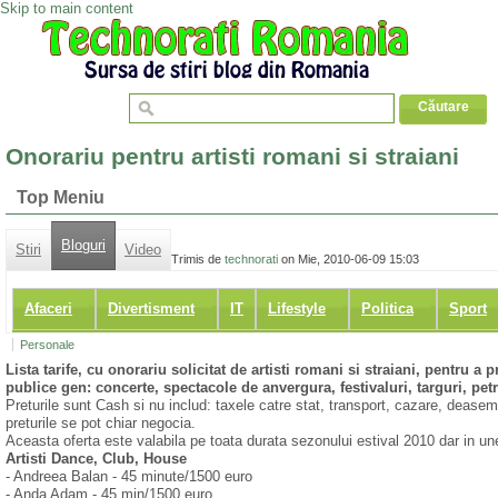
Skip to main content
Onorariu pentru artisti romani si straiani
Top Meniu
Bloguri
Stiri
Video
Trimis de
technorati
on Mie, 2010-06-09 15:03
Afaceri
Divertisment
IT
Lifestyle
Politica
Sport
Personale
Lista tarife, cu onorariu solicitat de artisti romani si straiani, pentru a
publice gen: concerte, spectacole de anvergura, festivaluri, targuri, petr
Preturile sunt Cash si nu includ: taxele catre stat, transport, cazare, deaseme
preturile se pot chiar negocia.
Aceasta oferta este valabila pe toata durata sezonului estival 2010 dar in unel
Artisti Dance, Club, House
- Andreea Balan - 45 minute/1500 euro
- Anda Adam - 45 min/1500 euro