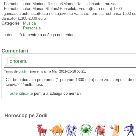
- Formatie lautari Mariana Risipitu&Marcel Rat + dansatori muzica
- Formatie lautari Marian Stefan&Panseluta Feraru(toata nunta):1200-
tiganeasca autentica(toata nunta,diverse variante: formula restransa 1500 eur
dansatori)1300-2000 euro
Categorie:
Muzica
Personale
autentifică-te
pentru a adăuga comentarii
Comentarii
onorariu
Trimis de
cristi m
(neverificat) la Mar, 2011-01-18 00:21.
Cat timp dureaza programul (1 program-1300 euro) care zic interpretii de 
cineva???multumesc
autentifică-te
pentru a adăuga comentarii
Horoscop pe Zodii