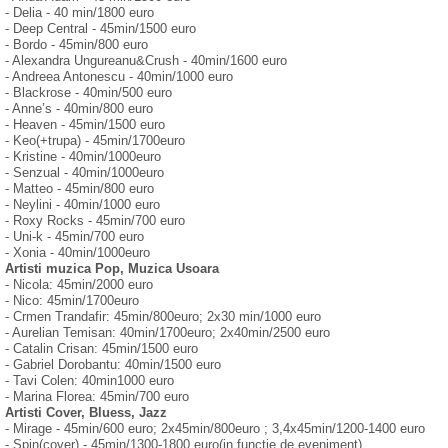
- Delia - 40 min/1800 euro
- Deep Central - 45min/1500 euro
- Bordo - 45min/800 euro
- Alexandra Ungureanu&Crush - 40min/1600 euro
- Andreea Antonescu - 40min/1000 euro
- Blackrose - 40min/500 euro
- Anne’s - 40min/800 euro
- Heaven - 45min/1500 euro
- Keo(+trupa) - 45min/1700euro
- Kristine - 40min/1000euro
- Senzual - 40min/1000euro
- Matteo - 45min/800 euro
- Neylini - 40min/1000 euro
- Roxy Rocks - 45min/700 euro
- Uni-k - 45min/700 euro
- Xonia - 40min/1000euro
Artisti muzica Pop, Muzica Usoara
- Nicola: 45min/2000 euro
- Nico: 45min/1700euro
- Crmen Trandafir: 45min/800euro; 2x30 min/1000 euro
- Aurelian Temisan: 40min/1700euro; 2x40min/2500 euro
- Catalin Crisan: 45min/1500 euro
- Gabriel Dorobantu: 40min/1500 euro
- Tavi Colen: 40min1000 euro
- Marina Florea: 45min/700 euro
Artisti Cover, Bluess, Jazz
- Mirage - 45min/600 euro; 2x45min/800euro ; 3,4x45min/1200-1400 euro
- Spin(cover) - 45min/1300-1800 euro(in functie de eveniment)