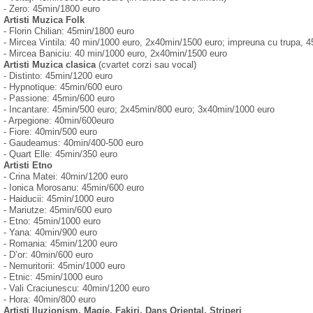
- Zero: 45min/1800 euro
Artisti Muzica Folk
- Florin Chilian: 45min/1800 euro
- Mircea Vintila: 40 min/1000 euro, 2x40min/1500 euro; impreuna cu trupa, 
- Mircea Baniciu: 40 min/1000 euro, 2x40min/1500 euro
Artisti Muzica clasica
(cvartet corzi sau vocal)
- Distinto: 45min/1200 euro
- Hypnotique: 45min/600 euro
- Passione: 45min/600 euro
- Incantare: 45min/500 euro; 2x45min/800 euro; 3x40min/1000 euro
- Arpegione: 40min/600euro
- Fiore: 40min/500 euro
- Gaudeamus: 40min/400-500 euro
- Quart Elle: 45min/350 euro
Artisti Etno
- Crina Matei: 40min/1200 euro
- Ionica Morosanu: 45min/600 euro
- Haiducii: 45min/1000 euro
- Mariutze: 45min/600 euro
- Etno: 45min/1000 euro
- Yana: 40min/900 euro
- Romania: 45min/1200 euro
- D’or: 40min/600 euro
- Nemuritorii: 45min/1000 euro
- Etnic: 45min/1000 euro
- Vali Craciunescu: 40min/1200 euro
- Hora: 40min/800 euro
Artisti Iluzionism, Magie, Fakiri, Dans Oriental, Striperi