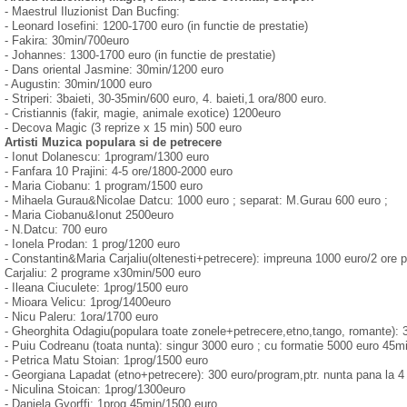
- Maestrul Iluzionist Dan Bucfing:
- Leonard Iosefini: 1200-1700 euro (in functie de prestatie)
- Fakira: 30min/700euro
- Johannes: 1300-1700 euro (in functie de prestatie)
- Dans oriental Jasmine: 30min/1200 euro
- Augustin: 30min/1000 euro
- Striperi: 3baieti, 30-35min/600 euro, 4. baieti,1 ora/800 euro.
- Cristiannis (fakir, magie, animale exotice) 1200euro
- Decova Magic (3 reprize x 15 min) 500 euro
Artisti Muzica populara si de petrecere
- Ionut Dolanescu: 1program/1300 euro
- Fanfara 10 Prajini: 4-5 ore/1800-2000 euro
- Maria Ciobanu: 1 program/1500 euro
- Mihaela Gurau&Nicolae Datcu: 1000 euro ; separat: M.Gurau 600 euro ;
- Maria Ciobanu&Ionut 2500euro
- N.Datcu: 700 euro
- Ionela Prodan: 1 prog/1200 euro
- Constantin&Maria Carjaliu(oltenesti+petrecere): impreuna 1000 euro/2 ore p
Carjaliu: 2 programe x30min/500 euro
- Ileana Ciuculete: 1prog/1500 euro
- Mioara Velicu: 1prog/1400euro
- Nicu Paleru: 1ora/1700 euro
- Gheorghita Odagiu(populara toate zonele+petrecere,etno,tango, romante):
- Puiu Codreanu (toata nunta): singur 3000 euro ; cu formatie 5000 euro 45m
- Petrica Matu Stoian: 1prog/1500 euro
- Georgiana Lapadat (etno+petrecere): 300 euro/program,ptr. nunta pana la 
- Niculina Stoican: 1prog/1300euro
- Daniela Gyorffi: 1prog 45min/1500 euro