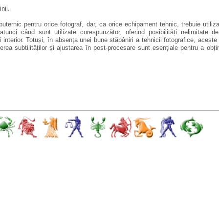
nii.
uternic pentru orice fotograf, dar, ca orice echipament tehnic, trebuie utiliza
atunci când sunt utilizate corespunzător, oferind posibilități nelimitate d
nterior. Totuși, în absența unei bune stăpâniri a tehnicii fotografice, aceste
erea subtilităților și ajustarea în post-procesare sunt esențiale pentru a obț