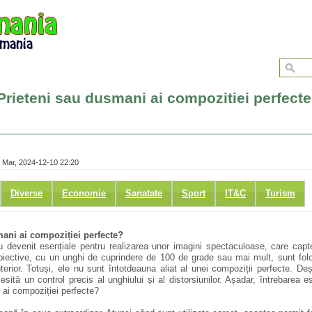
 Prieteni sau dusmani ai compozitiei perfect
 Mar, 2024-12-10 22:20
Diverse
Economie
Sanatate
Sport
IT&C
Turism
mani ai compoziției perfecte?
 au devenit esențiale pentru realizarea unor imagini spectaculoase, care ca
 obiective, cu un unghi de cuprindere de 100 de grade sau mai mult, sunt folo
interior. Totuși, ele nu sunt întotdeauna aliat al unei compoziții perfecte. D
esită un control precis al unghiului și al distorsiunilor. Așadar, întrebarea e
 ai compoziției perfecte?