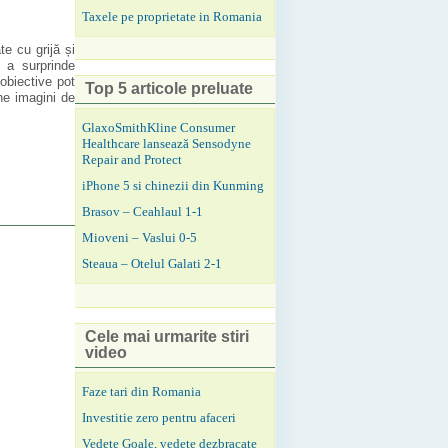
Taxele pe proprietate in Romania
te cu grijă și
e a surprinde
 obiective pot
Top 5 articole preluate
ine imagini de
GlaxoSmithKline Consumer
Healthcare lansează Sensodyne
Repair and Protect
iPhone 5 si chinezii din Kunming
Brasov – Ceahlaul 1-1
Mioveni – Vaslui 0-5
Steaua – Otelul Galati 2-1
Cele mai urmarite stiri
video
Faze tari din Romania
Investitie zero pentru afaceri
Vedete Goale, vedete dezbracate