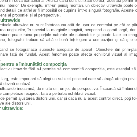
cenă în ceva extraordinar. Atunci când sunt utilizate corect, acestea permit f
ui interior. De exemplu, într-un peisaj montan, un obiectiv ultrawide poate of
d detalii ce altfel ar fi imposibil de cuprins într-o singură fotografie. Aceste 
ns al proporției și al perspectivei.
 ultrawide
ectivele ultrawide nu sunt întotdeauna atât de ușor de controlat pe cât ar păr
rea unghiurilor, în special la marginile imaginii, acoperind o gamă largă, da
rsiune poate ruina proporțiile naturale ale subiectelor și poate face ca ima
ane, fotograful trebuie să aibă o bună înțelegere a compoziției și să știe
ând se fotografiază subiecte apropiate de aparat. Obiectele din prim-pl
nare față de fundal. Acest fenomen poate afecta echilibrul vizual al imag
.
 pentru a îmbunătăți compoziția
iectiv ultrawide fără a-i permite să compromită compoziția, este esențial să 
 larg, este important să alegi un subiect principal care să atragă atenția privito
să devină confuză.
v ultrawide înseamnă, de multe ori, un joc de perspective. Încearcă să îmbini 
 completeze reciproc, fără a perturba echilibrul vizual.
de permit ajustarea distorsiunii, dar și dacă nu ai acest control direct, poți fol
e ale distorsiunii.
r ultrawide: