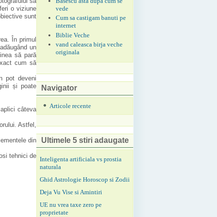
otografului să
Basescu asta dupa cum se
eri o viziune
vede
obiective sunt
Cum sa castigam banuti pe
internet
Biblie Veche
ea. În primul
vand caleasca birja veche
r adăugând un
originala
ginea să pară
 exact cum să
an pot deveni
inii și poate
Navigator
Articole recente
aplici câteva
rului. Astfel,
Ultimele 5 stiri adaugate
elementele din
osi tehnici de
Inteligenta artificiala vs prostia
naturala
Ghid Astrologie Horoscop si Zodii
Deja Vu Vise si Amintiri
UE nu vrea taxe zero pe
proprietate