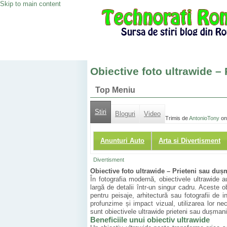
Skip to main content
Obiective foto ultrawide –
Top Meniu
Stiri
Bloguri
Video
Trimis de
AntonioTony
on
Anunturi Auto
Arta si Divertisment
Divertisment
Obiective foto ultrawide – Prieteni sau duș
În fotografia modernă, obiectivele ultrawide
largă de detalii într-un singur cadru. Aceste
pentru peisaje, arhitectură sau fotografii de 
profunzime și impact vizual, utilizarea lor nec
sunt obiectivele ultrawide prieteni sau dușmani
Beneficiile unui obiectiv ultrawide