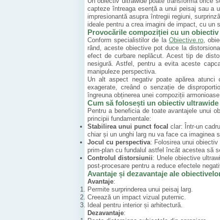
Un obiectiv ultrawide poate transforma orice s
capteze întreaga esență a unui peisaj sau a un
impresionantă asupra întregii regiuni, surprinzân
ideale pentru a crea imagini de impact, cu un se
Provocările compoziției cu un obiectiv
Conform specialistilor de la
Obiective.ro
, obi
rând, aceste obiective pot duce la distorsiona
efect de curbare neplăcut. Acest tip de disto
nesigură. Astfel, pentru a evita aceste capc
manipuleze perspectiva.
Un alt aspect negativ poate apărea atunci c
exagerate, creând o senzație de disproportio
îngreuna obținerea unei compoziții armonioase
Cum să folosești un obiectiv ultrawide
Pentru a beneficia de toate avantajele unui ob
principii fundamentale:
Stabilirea unui punct focal
clar: Într-un cadru
chiar și un unghi larg nu va face ca imaginea 
Jocul cu perspectiva
: Folosirea unui obiecti
prim-plan cu fundalul astfel încât acestea să se
Controlul distorsiunii
: Unele obiective ultrawi
post-procesare pentru a reduce efectele negativ
Avantaje și dezavantaje ale obiectivelo
Avantaje
:
Permite surprinderea unui peisaj larg.
Creează un impact vizual puternic.
Ideal pentru interior și arhitectură.
Dezavantaje
: