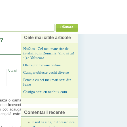
Cele mai citite articole
e?
Noi2.ro - Cel mai mare site de
intalniri din Romania. Vino si tu!
:-) e-Volueaza
Oferte promovare online
Arta si
Cumpar obiecte vechi diverse
Femeia cu cei mai mari sani din
lume
Castiga bani cu neobux.com
ptează o gamă
site frecvent
eși pot adăuga
Comentarii recente
sențială este:
Cred ca singurul presedinte