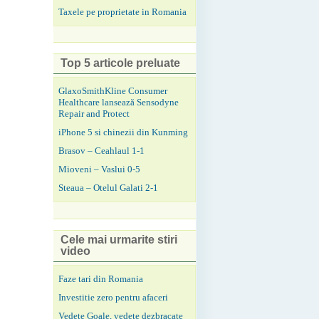
Taxele pe proprietate in Romania
Top 5 articole preluate
GlaxoSmithKline Consumer
Healthcare lansează Sensodyne
Repair and Protect
iPhone 5 si chinezii din Kunming
Brasov – Ceahlaul 1-1
Mioveni – Vaslui 0-5
Steaua – Otelul Galati 2-1
Cele mai urmarite stiri
video
Faze tari din Romania
Investitie zero pentru afaceri
Vedete Goale, vedete dezbracate