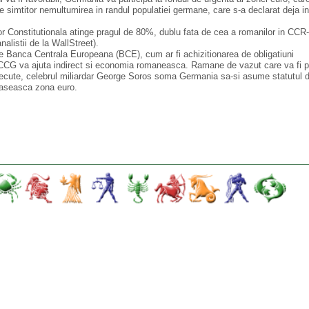
e simtitor nemultumirea in randul populatiei germane, care s-a declarat deja in
r Constitutionala atinge pragul de 80%, dublu fata de cea a romanilor in CCR-u
alistii de la WallStreet).
re Banca Centrala Europeana (BCE), cum ar fi achizitionarea de obligatiuni
 CCG va ajuta indirect si economia romaneasca. Ramane de vazut care va fi p
 trecute, celebrul miliardar George Soros soma Germania sa-si asume statutul d
araseasca zona euro.