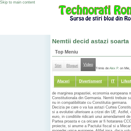
Skip to main content
Nemtii decid astazi soarta
Top Meniu
Video
Stiri
Bloguri
Trimis de
Alex P.
on Mie,
Afaceri
Divertisment
IT
Lifes
de marginea prapastiei, economia europeana ma
Constitutionala din Germania. Nemtii trebuie s
nu in compatibilitate cu Constitutia germana.
Decizia pe care o va lua astazi Curtea Constit
si a evolutiei ulterioare a crizei din UE. Astfe
euro, in conditiile ridicarii unui amendament 
Partea proasta e ca oricare ar fi hotararea CC
proiecte, si anume a Pactului fiscal si a Mecan
monedei unice europene. Altfel insa, daca votul 