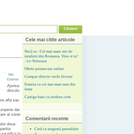
Cele mai citite articole
Noi2.ro - Cel mai mare site de
intalniri din Romania. Vino si tu!
:-) e-Volueaza
Oferte promovare online
Stiri
Cumpar obiecte vechi diverse
Externe
Femeia cu cei mai mari sani din
Ajunsa
lume
dincolo
Castiga bani cu neobux.com
 se afla sau
europene dar
vare al zonei
Comentarii recente
elor doua
Cred ca singurul presedinte
paritia
 se ridica la