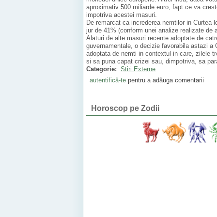
aproximativ 500 miliarde euro, fapt ce va crest
impotriva acestei masuri.
De remarcat ca increderea nemtilor in Curtea lo
jur de 41% (conform unei analize realizate de an
Alaturi de alte masuri recente adoptate de cat
guvernamentale, o decizie favorabila astazi a
adoptata de nemti in contextul in care, zilele
si sa puna capat crizei sau, dimpotriva, sa p
Categorie:
Stiri Externe
autentifică-te
pentru a adăuga comentarii
Horoscop pe Zodii