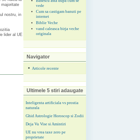
Basescu asta dupa cum se
 majoritate
vede
Cum sa castigam banuti pe
l nostru, in
internet
Biblie Veche
vand caleasca birja veche
ozitia
originala
e lider al UE
Navigator
Articole recente
Ultimele 5 stiri adaugate
Inteligenta artificiala vs prostia
naturala
Ghid Astrologie Horoscop si Zodii
Deja Vu Vise si Amintiri
UE nu vrea taxe zero pe
proprietate