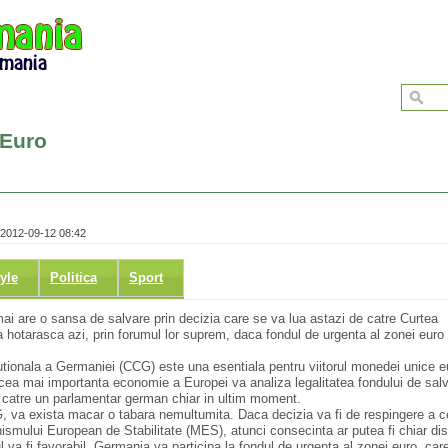
 Euro
 2012-09-12 08:42
tyle
Politica
Sport
i are o sansa de salvare prin decizia care se va lua astazi de catre Curtea
a hotarasca azi, prin forumul lor suprem, daca fondul de urgenta al zonei euro
utionala a Germaniei (CCG) este una esentiala pentru viitorul monedei unice 
l, cea mai importanta economie a Europei va analiza legalitatea fondului de sal
de catre un parlamentar german chiar in ultim moment.
G, va exista macar o tabara nemultumita. Daca decizia va fi de respingere a c
ismului European de Stabilitate (MES), atunci consecinta ar putea fi chiar dis
va fi favorabil, Germania va participa la fondul de urgenta al zonei euro, care