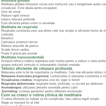
Meditatia ghidata
Meditatia ghidata foloseste vocea unui instructor sau o inregistrare audio ca
vizualizare. Este ideala pentru incepatori.
Usor de urmat
Reduce rapid stresul
Induce relaxare profunda
Este eficienta pentru somn si anxietate
Meditatia de respiratie
Respiratia constienta este una dintre cele mai simple si eficiente forme de med
controlat.
Beneficii:
Calmeaza sistemul nervos
Reduce atacurile de panica
Scade ritmul cardiac
Poate fi practicata oriunde
Meditatia transcendentală
Aceasta tehnica implica repetarea unei mantre pentru a induce o stare profu
asupra reducerii stresului si imbunatatirii claritatii mentale.
Tehnici eficiente de relaxare profunda
Relaxarea este la fel de importanta ca meditatia. Cele mai eficiente tehnici i
Relaxarea musculara progresiva:
contractarea si relaxarea constienta a m
Vizualizarea creativa:
imaginarea unui loc sigur si linistit
Respiratia abdominala:
respiratie lenta, profunda, cu accent pe abdomen
Aromaterapia:
utilizarea uleiurilor esentiale pentru calm
Journaling:
scrierea gandurilor pentru eliberare emotionala
Cum sa creezi o rutina zilnica de meditatie
O rutina eficienta nu trebuie sa fie complicata. Iata cateva reguli simple:
Alege un moment fix al zilei