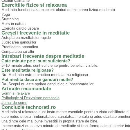
Ceaiuri calmante
Exercitiile fizice si relaxarea
Meditatia functioneaza excelent alaturi de miscarea fizica moderata:
Yoga
Stretching
Mers in natura
Exercitii cardio usoare
Greșeli frecvente in meditatie
Asteptarea rezultatelor rapide
Judecarea gandurilor
Practicarea sporadica
Compararea cu altii
Intrebari frecvente despre meditatie
Cate minute pe zi sunt suficiente?
5–10 minute zilnic sunt suficiente pentru beneficii vizibile.
Este meditatia religioasa?
Nu. Meditatia este o practica mentala, nu religioasa.
Pot medita daca am ganduri multe?
Da. Scopul nu este oprirea gandurilor, ci observarea lor.
Articole recomandate
Somn si relaxare
Psihologie si Dezvoltare personala
Jurnal de somn
Concluzie technorati.ro
Meditatia si relaxarea sunt instrumente esentiale pentru o viata echilibrata s
care reduc stresul, imbunatatesc sanatatea mentala si aduc claritate emotional
una dintre cele mai bune investitii in propria stare de bine.
Incepe astazi cu cateva minute de meditatie si transforma calmul interior int