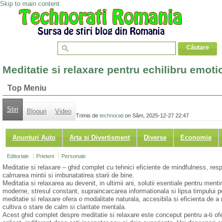
Skip to main content
Meditatie si relaxare pentru echilibru emoti
Top Meniu
Stiri
Bloguri
Video
Trimis de
technorati
on Sâm, 2025-12-27 22:47
Anunturi Auto
Arta si Divertisment
Diverse
Economie
Editoriale
Prieteni
Personale
Meditatie si relaxare – ghid complet cu tehnici eficiente de mindfulness, resp
calmarea mintii si imbunatatirea starii de bine.
Meditatia si relaxarea au devenit, in ultimii ani, solutii esentiale pentru menti
moderne, stresul constant, supraincarcarea informationala si lipsa timpului per
meditatie si relaxare ofera o modalitate naturala, accesibila si eficienta de 
cultiva o stare de calm si claritate mentala.
Acest ghid complet despre meditatie si relaxare este conceput pentru a-ti oferi