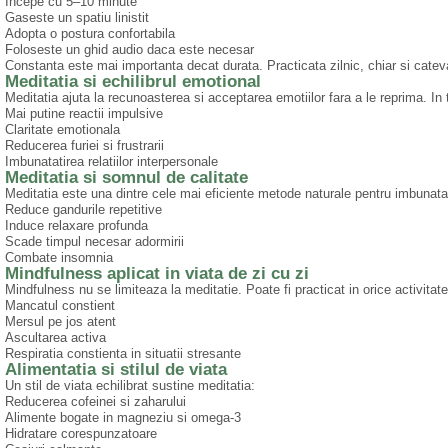
Incepe cu 5–10 minute
Gaseste un spatiu linistit
Adopta o postura confortabila
Foloseste un ghid audio daca este necesar
Constanta este mai importanta decat durata. Practicata zilnic, chiar si cateva
Meditatia si echilibrul emotional
Meditatia ajuta la recunoasterea si acceptarea emotiilor fara a le reprima. In 
Mai putine reactii impulsive
Claritate emotionala
Reducerea furiei si frustrarii
Imbunatatirea relatiilor interpersonale
Meditatia si somnul de calitate
Meditatia este una dintre cele mai eficiente metode naturale pentru imbunata
Reduce gandurile repetitive
Induce relaxare profunda
Scade timpul necesar adormirii
Combate insomnia
Mindfulness aplicat in viata de zi cu zi
Mindfulness nu se limiteaza la meditatie. Poate fi practicat in orice activitate
Mancatul constient
Mersul pe jos atent
Ascultarea activa
Respiratia constienta in situatii stresante
Alimentatia si stilul de viata
Un stil de viata echilibrat sustine meditatia:
Reducerea cofeinei si zaharului
Alimente bogate in magneziu si omega-3
Hidratare corespunzatoare