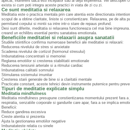
aplicat, indiferent daca esti incepator sau ai deja experienta. Vei descoperi c
exista si cum poti integra aceste practici in viata de zi cu zi.
Ce sunt meditatia si relaxarea
Meditatia este o practica mentala prin care atentia este directionata intentio
scopul de a obtine claritate, liniste si constientizare. Relaxarea, pe de alta 
permitand corpului si mintii sa intre intr-o stare de repaus profund.
Desi sunt diferite, meditatia si relaxarea functioneaza cel mai bine impreuna
creand un echilibru esential pentru sanatatea emotionala.
Beneficiile meditatiei si relaxarii asupra sanatatii
Studiile stiintifice confirma numeroase beneficii ale meditatiei si relaxarii:
Reducerea nivelului de stres si anxietate
Scaderea nivelului de cortizol (hormonul stresului)
Imbunatatirea concentrarii si memoriei
Reglarea emotiilor si cresterea stabilitatii emotionale
Reducerea tensiunii arteriale si a ritmului cardiac
Imbunatatirea calitatii somnului
Stimularea sistemului imunitar
Cresterea starii generale de bine si a claritatii mentale
Practicate constant, aceste tehnici devin instrumente puternice pentru preve
Tipuri de meditatie explicate simplu
Meditatia mindfulness
Meditatia mindfulness presupune constientizarea momentului prezent fara a j
respiratia, senzatiile corporale si gandurile care apar, fara a se implica emoti
Beneficii:
Reduce gandirea excesiva
Creste atentia si prezenta
Ajuta la gestionarea emotiilor negative
Imbunatateste relatia cu sinele