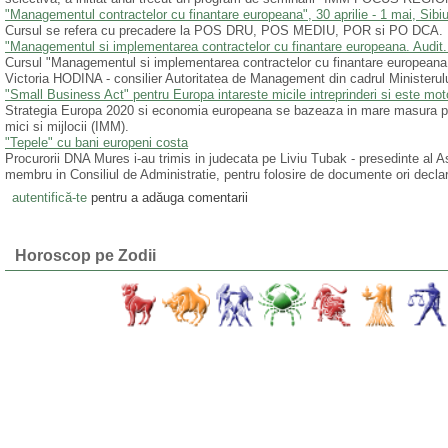
"Managementul contractelor cu finantare europeana", 30 aprilie - 1 mai, Sibi
Cursul se refera cu precadere la POS DRU, POS MEDIU, POR si PO DCA.
"Managementul si implementarea contractelor cu finantare europeana. Audit. A
Cursul "Managementul si implementarea contractelor cu finantare europeana. Au
Victoria HODINA - consilier Autoritatea de Management din cadrul Ministerului
"Small Business Act" pentru Europa intareste micile intreprinderi si este mot
Strategia Europa 2020 si economia europeana se bazeaza in mare masura pe va
mici si mijlocii (IMM).
"Tepele" cu bani europeni costa
Procurorii DNA Mures i-au trimis in judecata pe Liviu Tubak - presedinte al A
membru in Consiliul de Administratie, pentru folosire de documente ori declar
autentifică-te
pentru a adăuga comentarii
Horoscop pe Zodii