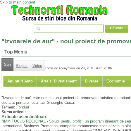
Skip to main content
"Izvoarele de aur" - noul proiect de promova
Top Meniu
Stiri
Bloguri
Video
Trimis de Anonymous on Vin, 2011-04-01 23:06
Anunturi Auto
Arta si Divertisment
Diverse
Economie
"Izvoarele de aur" este numele unui proiect de promovare turistica a statiuni
declarat primarul localitatii Gheorghe Ciuca.
Termen:
Fonduri
Sursa articol:
Articole asemănătoare
"IMM FOCUS REGIONAL - Solutii pentru profit", un program itinerant de semin
International Business Promotion, companie romaneasca specializata in sist
selectiva, a initiat anul trecut un program de seminarii "IMM FOCUS REGIONA