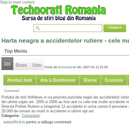
Skip to main content
Harta neagra a accidentelor rutiere - cele 
Top Meniu
Stiri
Bloguri
Video
Trimis de
technorati
on Vin, 2007-01-12 01:00
Anunturi Auto
Arta si Divertisment
Diverse
Economie
Comentarii
Portalul de stiri HotNews.ro va prezinta punctele negre ale accidentelor rutier
din ultimii sapte ani. 2005 si 2006 au fost anii cu cele mai multe accidente i
Directia Politiei Rutiere a inregistrat 12 accidente in urma carora 6 persoane a
20.000 de romani au murit in accidente in ultimii opt ani.
Categorie:
Comentarii
autentifică-te
pentru a adăuga comentarii