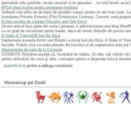
permalink-urile potrivite, ne-am asociat si-un gravatar… ce mai facem acum
4PSA ofera licente pentru protejarea mediului
Vorbesti mai ieftin iar de banii tăi plantăm copaci pentru un aer mai curat. 
licențierea Primele Extensii (First Extensions License). Concret, noul program
8 chei secrete de criptare (Security and Salt Keys)
[Acest articol face parte din seria Lansarea si administrarea unui blog WordP
cu un grad de securizare peste medie, daca ati urmat sfaturile din postul ant
A State of Trance518 live din Ibiza
Saptamana aceasta Armin van Buuren a mixat live din Ibiza. A State of Tranc
favorite. Putem zice ca toate piesele din tracklist-ul de saptamana asta pot 
Abonamente de vara de la Cosmote
COSMOTE România anunţă că, începând de mâine, 15 iulie, toţi clienţii săi
pentru utilizatorii de voce şi date, conceput pentru a răspunde tuturor nevoi
autentifică-te
pentru a adăuga comentarii
Horoscop pe Zodii