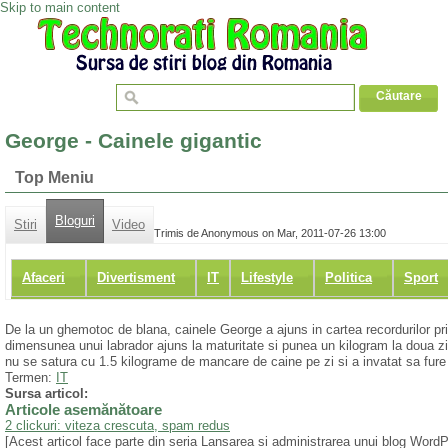
Skip to main content
George - Cainele gigantic
Top Meniu
Bloguri
Stiri
Video
Trimis de Anonymous on Mar, 2011-07-26 13:00
Afaceri
Divertisment
IT
Lifestyle
Politica
Sport
De la un ghemotoc de blana, cainele George a ajuns in cartea recordurilor prin
dimensunea unui labrador ajuns la maturitate si punea un kilogram la doua z
nu se satura cu 1.5 kilograme de mancare de caine pe zi si a invatat sa fure d
Termen:
IT
Sursa articol:
Articole asemănătoare
2 clickuri: viteza crescuta, spam redus
[Acest articol face parte din seria Lansarea si administrarea unui blog Wor