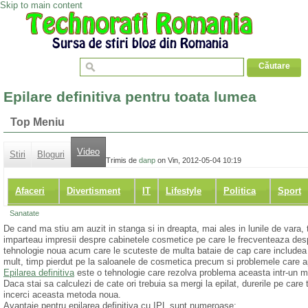
Skip to main content
Epilare definitiva pentru toata lumea
Top Meniu
Video
Stiri
Bloguri
Trimis de
danp
on Vin, 2012-05-04 10:19
Afaceri
Divertisment
IT
Lifestyle
Politica
Sport
Sanatate
De cand ma stiu am auzit in stanga si in dreapta, mai ales in lunile de vara,
imparteau impresii despre cabinetele cosmetice pe care le frecventeaza desp
tehnologie noua acum care le scuteste de multa bataie de cap care includea 
mult, timp pierdut pe la saloanele de cosmetica precum si problemele care ap
Epilarea definitiva
este o tehnologie care rezolva problema aceasta intr-un mod
Daca stai sa calculezi de cate ori trebuia sa mergi la epilat, durerile pe care t
incerci aceasta metoda noua.
Avantaje pentru epilarea definitiva cu IPL sunt numeroase: