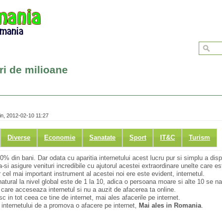
ri de milioane
n, 2012-02-10 11:27
Diverse
Economie
Sanatate
Sport
IT&C
Turism
0% din bani. Dar odata cu aparitia internetului acest lucru pur si simplu a disp
i asigure venituri incredibile cu ajutorul acestei extraordinare unelte care est
 cel mai important instrument al acestei noi ere este evident, internetul.
tural la nivel global este de 1 la 10, adica o persoana moare si alte 10 se na
care acceseaza internetul si nu a auzit de afacerea ta online.
c in tot ceea ce tine de internet, mai ales afacerile pe internet.
internetului de a promova o afacere pe internet,
Mai ales in Romania
.