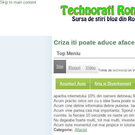
Skip to main content
Criza iti poate aduce aface
Top Meniu
Stiri
Bloguri
Video
Trimis de
technorati
on Vi
Anunturi Auto
Arta si Divertisment
aparitia internetului 10% din oameni detineau 9
Acum practic orice om cu o idee buna poate sa-s
Acum cine detine informatia detine puterea. Iar
Acum vine partea cea mai importanta: Sporul na
cuvinte, la fiecare 10 secunde se naste un om 
Nu degeaba foarte multi, tot mai multi, investes
Acum este momentul cel mai propice in istoria 
Categorie:
Afaceri