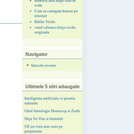
Basescu asta dupa cum se
vede
Cum sa castigam banuti pe
internet
Biblie Veche
vand caleasca birja veche
originala
Navigator
Articole recente
Ultimele 5 stiri adaugate
Inteligenta artificiala vs prostia
naturala
Ghid Astrologie Horoscop si Zodii
Deja Vu Vise si Amintiri
UE nu vrea taxe zero pe
proprietate