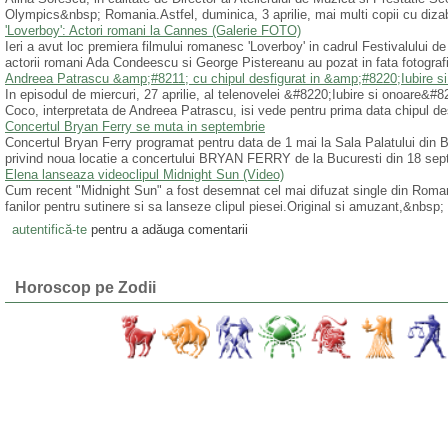
Olympics&nbsp; Romania.Astfel, duminica, 3 aprilie, mai multi copii cu dizabilit
'Loverboy': Actori romani la Cannes (Galerie FOTO)
Ieri a avut loc premiera filmului romanesc 'Loverboy' in cadrul Festivalului d
actorii romani Ada Condeescu si George Pistereanu au pozat in fata fotografi
Andreea Patrascu &amp;#8211; cu chipul desfigurat in &amp;#8220;Iubire
In episodul de miercuri, 27 aprilie, al telenovelei &#8220;Iubire si onoare&#
Coco, interpretata de Andreea Patrascu, isi vede pentru prima data chipul des
Concertul Bryan Ferry se muta in septembrie
Concertul Bryan Ferry programat pentru data de 1 mai la Sala Palatului din 
privind noua locatie a concertului BRYAN FERRY de la Bucuresti din 18 septe
Elena lanseaza videoclipul Midnight Sun (Video)
Cum recent "Midnight Sun" a fost desemnat cel mai difuzat single din Rom
fanilor pentru sutinere si sa lanseze clipul piesei.Original si amuzant,&nbsp;
autentifică-te
pentru a adăuga comentarii
Horoscop pe Zodii