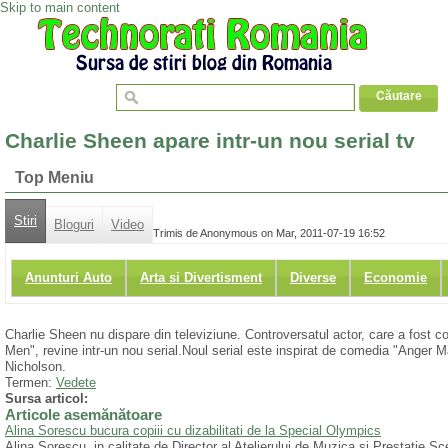
Skip to main content
Charlie Sheen apare intr-un nou serial tv
Top Meniu
Stiri
Bloguri
Video
Trimis de Anonymous on Mar, 2011-07-19 16:52
Anunturi Auto
Arta si Divertisment
Diverse
Economie
Charlie Sheen nu dispare din televiziune. Controversatul actor, care a fost co
Men", revine intr-un nou serial.Noul serial este inspirat de comedia "Anger
Nicholson.
Termen:
Vedete
Sursa articol:
Articole asemănătoare
Alina Sorescu bucura copiii cu dizabilitati de la Special Olympics
Alina Sorescu, in calitate de Director al Atelierului de Muzica si Prestatie 