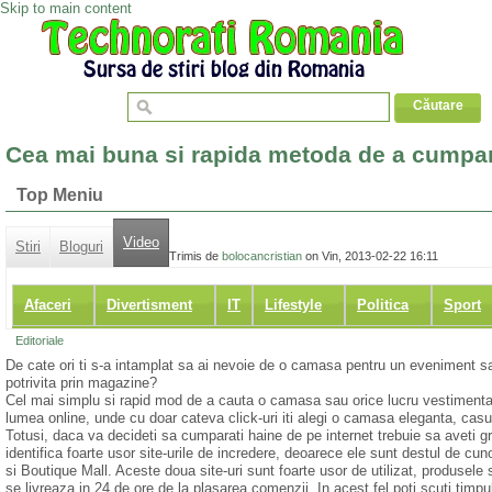
Skip to main content
Cea mai buna si rapida metoda de a cumpar
Top Meniu
Video
Stiri
Bloguri
Trimis de
bolocancristian
on Vin, 2013-02-22 16:11
Afaceri
Divertisment
IT
Lifestyle
Politica
Sport
Editoriale
De cate ori ti s-a intamplat sa ai nevoie de o camasa pentru un eveniment sa
potrivita prin magazine?
Cel mai simplu si rapid mod de a cauta o camasa sau orice lucru vestimentar
lumea online, unde cu doar cateva click-uri iti alegi o camasa eleganta, casu
Totusi, daca va decideti sa cumparati haine de pe internet trebuie sa aveti gr
identifica foarte usor site-urile de incredere, deoarece ele sunt destul de c
si Boutique Mall. Aceste doua site-uri sunt foarte usor de utilizat, produsele se
se livreaza in 24 de ore de la plasarea comenzii. In acest fel poti scuti timpul