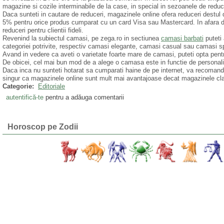
magazine si cozile interminabile de la case, in special in sezoanele de reduc
Daca sunteti in cautare de reduceri, magazinele online ofera reduceri destu
5% pentru orice produs cumparat cu un card Visa sau Mastercard. In afara d
reduceri pentru clientii fideli.
Revenind la subiectul camasi, pe zega.ro in sectiunea
camasi barbati
puteti 
categoriei potrivite, respectiv camasi elegante, camasi casual sau camasi sp
Avand in vedere ca aveti o varietate foarte mare de camasi, puteti opta p
De obicei, cel mai bun mod de a alege o camasa este in functie de personali
Daca inca nu sunteti hotarat sa cumparati haine de pe internet, va recomand s
singur ca magazinele online sunt mult mai avantajoase decat magazinele cl
Categorie:
Editoriale
autentifică-te
pentru a adăuga comentarii
Horoscop pe Zodii