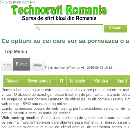
Skip to main content
Ce optiuni au cei care vor sa porneasca o 
Top Meniu
Bloguri
Stiri
Video
Trimis de
AntonioTony
on Vin, 2015-09-18 19:12
Afaceri
Divertisment
IT
Lifestyle
Politica
Sport
Domeniul de hosting web este unul in plina dezvoltare pe masura ce tot mai
virtual. O afacere de acest gen poate fi extrem de profitabila, insa este dest
se ocupe de acest domeniu pornesc de obicei pe un alt domeniu relativ simi
web design, SEO sau marketing online.
Exista numeroase optiuni de web hosting pentru extinderea serviciilor de h
optiuni pentru a porni un astfel de proiect.
Web hosting reseller
: Aceasta este o forma de gazduire web care este cel m
de cei mai multi antreprenori care abia testeaza domeniul si doresc sa se d
pot administra conturi multiple de clienti care au de asemenea acces la un