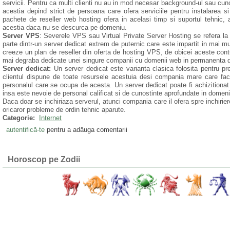
servicii. Pentru ca multi clienti nu au in mod necesar background-ul sau cun
acestia depind strict de persoana care ofera serviciile pentru instalarea si 
pachete de reseller web hosting ofera in acelasi timp si suportul tehnic, ast
acestia daca nu se descurca pe domeniu.
Server VPS
: Severele VPS sau Virtual Private Server Hosting se refera la u
parte dintr-un server dedicat extrem de puternic care este impartit in mai mu
creeze un plan de reseller din oferta de hosting VPS, de obicei aceste contur
mai degraba dedicate unei singure companii cu domenii web in permanenta d
Server dedicat:
Un server dedicat este varianta clasica folosita pentru pre
clientul dispune de toate resursele acestuia desi compania mare care face
personalul care se ocupa de acesta. Un server dedicat poate fi achizitionat
insa este nevoie de personal calificat si de cunostinte aprofundate in domeni
Daca doar se inchiriaza serverul, atunci compania care il ofera spre inchirie
oricaror probleme de ordin tehnic aparute.
Categorie:
Internet
autentifică-te
pentru a adăuga comentarii
Horoscop pe Zodii