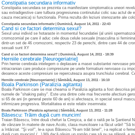
Constipatia secundara informativ
Constipatia secundara se prezinta ca manifestare simptomatica uneori revelato
sau extradigestive care tulbura progresiunea continutului colic sau actul de
cauza mecanica) si functionala. Prima rezulta din leziuni stenozante ale colon
Constipatia secundara informativ |
Duminică, August 14, 2011 - 22:43
Cand si ce factori determina sexul?
Sexul unui individ se hotaraste in momentul fecundatiei (al unirii spermatozoi
cromozomial pe care il aduc cele doua celule sexuale (masculina si femini
dintr-un set de 46 cromozomi, respectiv 23 de perechi, dintre care 44 de c
sexuali sunt XY
Cand si ce factori determina sexul? |
Duminică, August 14, 2011 - 18:39
Herniile cerebrale [Neurogeriatrie]
Prin hernie cerebrala intelegem o deplasare a masei substantei nervoase print
intracranian care produce compresiune pe unele formatiuni nervoase cu import
deoarece aceste compresiuni se repercuteaza asupra trunchiului cerebral. Cel
Herniile cerebrale [Neurogeriatrie] |
Sâmbătă, August 13, 2011 - 16:10
Boala Parkinson (Paralizia agitanta)
Boala Parkinson care se mai cheama si Paralizia agitanta a fost descrisa 
numele de "shaking palsy". Este una dintre cele mai frecvente afectiuni gero
si 65 de ani (in general peste 60 de ani) si afecteaza, in special sexul mascul
infirmizare progresiva. Mortalitatea ei este relativ insemnata:
Boala Parkinson (Paralizia agitanta) |
Sâmbătă, August 13, 2011 - 11:28
Băsescu: Trăim după cum muncim!
Traian Băsescu, între două chefuri la Cireşica, a dat o raită pe la Şantieru
de vânzare în materie de nave.Acolo, clasa muncitoare i-a făcut urări! "Să trăiţ
a întârziat. "Şi voi!", le-a spus Băsescu."N-am trăit bine!", i-a replicat o fe
după cum muncim! (...) Mă,dacă găsim un român care să nu se plângă, e mar