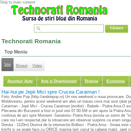
Skip to main content
Technorati Romania
Top Meniu
Stiri
Bloguri
Video
Anunturi Auto
Arta si Divertisment
Diverse
Economie
Hai-hui pe Jepii Mici spre Crucea Caraiman !
Foto: Andrei Pop (http://andreipop.ro) Un nou weekend o noua provocare. Du
Moldoveanu, pentru acest weekend am ales un traseu ceva mai usor (atat pent
Caraiman - Jepii Mici - Crucea Caraiman (eroilor) - Babele - Piatra Arsa.O ex
Plecarea din Bucuresti a fost in jurul orei 07:00 AM si am ajuns la Piatra Ars
continua de aici spre Moroieni -Sanatoriu- Piatra Arsa (exista un semn de "in
care noi l-am respectat,dar la intoarcere am observat surprins ca eram singu
Dorului - 1120m) Drumul de la intersectia Bolboci - Piatra Arsa - Sinaia este
km/h) si se poate face cu ORICE masina (am vazut la cabana matiz, opel cors