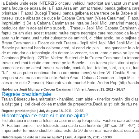
la Babele unde este INTERZIS oricarui vehicul motorizat am vazut un maret D
tema facuta de acasa de la Piatra Arsa am urmat traseul banda galbena care
prioritate ! Platoul Bucegi Traseul banda galbena (care trece pe la Babele s
traseul cruce albastra ce duce la Cabana Caraiman (Valea Caraiman). Plat
Imprejurimi :) De la Cabana Caraiman se intra pe Jepii Mici urmarind marcajul
periculos dar in acelasi timp superb... Traseu - Jepii Mici Cabana Caraiman 
faptul ca am ales acest traseu: multe capre negre(pe care recunosc ca le-am v
asta nu in mana unui turist culegator de amintiri, ci chiar acolo, pe o pajiste
Brana Caraimanului Floare de colt Traseu - Jepii Mici Jepii Mici Jepii Mici La
Babele pe traseul banda galbena cred, si cand zic plin ... ma gandesc la o fo
de munte,dar cu tehnologia din dotare la vedere, sa nu care cumva sa lipse
Caraiman (Eroilor) - 2291m Vedere Busteni de la Crucea Caraiman La intoar
traseul cel mai turistic care trece pe la Babele ... un traseu plictisitor si ag
oamenilor de pe acest traseu: sandale, pantofi, lac, telefon, lant, oja, ruj, 
"fa"... si as putea continua dar nu are niciun sens) Vedere Vf. Costila Sfinx
propun si zic eu ca merita este Piatra Arsa - Cabana Caraiman - Jepii Mici - C
ales intre cele 2 trasee). Bucurati-va de munte! Foto: Andrei Pop (http://andr
Hai-hui pe Jepii Mici spre Crucea Caraiman ! |
Vineri, August 19, 2011 - 16:57
Regrete prezidenţiale
Traian Băsescu le-a mărturisit - hăhăind, cum altfel - tinerilor români din dias
a câştigat şi cel de-al doilea mandat de preşedinte.Dacă ar şti cât de rău ne 
Regrete prezidenţiale |
Joi, August 18, 2011 - 20:55
Hidroterapia ce este si cum ne ajuta?
Hidroterapia inseamna folosirea apei in scop terapeutic. Factorii care actione
A. Factorii termici - se foloseste apa calda sau fierbinte (38° sau 39° - 40°)
importante: termoconductibilitatea este de 30 de ori mai mare decat cea a ae
Hidroterapia ce este si cum ne ajuta? |
Luni, August 15, 2011 - 19:09