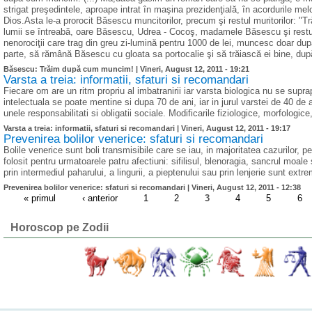
strigat preşedintele, aproape intrat în maşina prezidenţială, în acordurile mel
Dios.Asta le-a prorocit Băsescu muncitorilor, precum şi restul muritorilor: 
lumii se întreabă, oare Băsescu, Udrea - Cocoş, madamele Băsescu şi restu
nenorociţii care trag din greu zi-lumină pentru 1000 de lei, muncesc doar după 
parte, să rămână Băsescu cu gloata sa portocalie şi să trăiască ei bine, 
Băsescu: Trăim după cum muncim! |
Vineri, August 12, 2011 - 19:21
Varsta a treia: informatii, sfaturi si recomandari
Fiecare om are un ritm propriu al imbatranirii iar varsta biologica nu se supr
intelectuala se poate mentine si dupa 70 de ani, iar in jurul varstei de 40 de an
unele responsabilitati si obligatii sociale. Modificarile fiziologice, morfologic
Varsta a treia: informatii, sfaturi si recomandari |
Vineri, August 12, 2011 - 19:17
Prevenirea bolilor venerice: sfaturi si recomandari
Bolile venerice sunt boli transmisibile care se iau, in majoritatea cazurilor, 
folosit pentru urmatoarele patru afectiuni: sifilisul, blenoragia, sancrul moa
prin intermediul paharului, a lingurii, a pieptenului sau prin lenjerie sunt ext
Prevenirea bolilor venerice: sfaturi si recomandari |
Vineri, August 12, 2011 - 12:38
« primul
‹ anterior
1
2
3
4
5
6
Horoscop pe Zodii