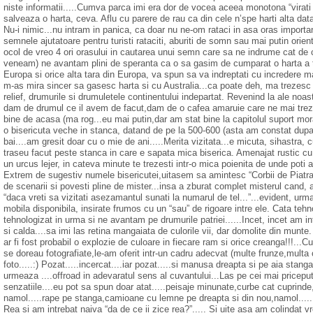
niste informatii.....Cumva parca imi era dor de vocea aceea monotona “virati u
salveaza o harta, ceva. Aflu cu parere de rau ca din cele n’spe harti alta data
Nu-i nimic...nu intram in panica, ca doar nu ne-om rataci in asa oras import
semnele ajutatoare pentru turisti rataciti, aburiti de somn sau mai putin ori
ocol de vreo 4 ori orasului in cautarea unui semn care sa ne indrume cat de 
veneam) ne avantam plini de speranta ca o sa gasim de cumparat o harta a tari
Europa si orice alta tara din Europa, va spun sa va indreptati cu incredere 
m-as mira sincer sa gasesc harta si cu Australia...ca poate deh, ma trezesc
relief, drumurile si drumuletele continentului indepartat. Revenind la ale noas
dam de drumul ce il avem de facut,dam de o cafea amaruie care ne mai trez
bine de acasa (ma rog...eu mai putin,dar am stat bine la capitolul suport mor
o bisericuta veche in stanca, datand de pe la 500-600 (asta am constat dupa c
bai....am gresit doar cu o mie de ani.....Merita vizitata...e micuta, sihastra, 
traseu facut peste stanca in care e sapata mica biserica. Amenajat rustic cu c
un urcus lejer, in cateva minute te trezesti intr-o mica poienita de unde poti 
Extrem de sugestiv numele bisericutei,uitasem sa amintesc “Corbii de Piatra
de scenarii si povesti pline de mister...insa a zburat complet misterul cand, 
“daca vreti sa vizitati asezamantul sunati la numarul de tel...”...evident, urm
mobila disponibila, insirate frumos cu un “sau” de rigoare intre ele. Cata tehn
tehnologizat in urma si ne avantam pe drumurile patriei......Incet, incet am 
si calda....sa imi las retina mangaiata de culorile vii, dar domolite din mu
ar fi fost probabil o explozie de culoare in fiecare ram si orice creanga!!!..
se doreau fotografiate,le-am oferit intr-un cadru adecvat (multe frunze,mult
foto.....:) Pozat.....incercat....iar pozat.....si manusa dreapta si pe aia stan
urmeaza ....offroad in adevaratul sens al cuvantului...Las pe cei mai priceput
senzatiile....eu pot sa spun doar atat.....peisaje minunate,curbe cat cuprinde
namol.....rape pe stanga,camioane cu lemne pe dreapta si din nou,namol..... 
Rea si am intrebat naiva “da de ce ii zice rea?”..... Si uite asa am colindat v