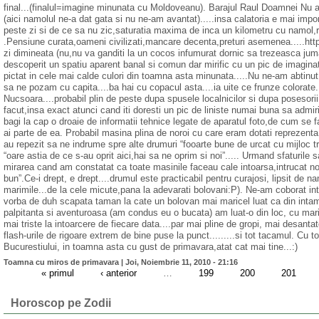
final...(finalul=imagine minunata cu Moldoveanu). Barajul Raul Doamnei Nu a
(aici namolul ne-a dat gata si nu ne-am avantat).....insa calatoria e mai impor
peste zi si de ce sa nu zic,saturatia maxima de inca un kilometru cu namol
.Pensiune curata,oameni civilizati,mancare decenta,preturi asemenea.....htt
zi dimineata (nu,nu va ganditi la un cocos infumurat dornic sa trezeasca jum
descoperit un spatiu aparent banal si comun dar mirific cu un pic de imaginati
pictat in cele mai calde culori din toamna asta minunata.....Nu ne-am abtinut 
sa ne pozam cu capita....ba hai cu copacul asta....ia uite ce frunze colorate...
Nucsoara....probabil plin de peste dupa spusele localnicilor si dupa posesor
facut,insa exact atunci cand iti doresti un pic de liniste numai buna sa admiri
bagi la cap o droaie de informatii tehnice legate de aparatul foto,de cum se f
ai parte de ea. Probabil masina plina de noroi cu care eram dotati reprezenta 
au repezit sa ne indrume spre alte drumuri “fooarte bune de urcat cu mijloc tran
“oare astia de ce s-au oprit aici,hai sa ne oprim si noi”..... Urmand sfaturil
mirarea cand am constatat ca toate masinile faceau cale intoarsa,intrucat no
bun”.Ce-i drept, e drept....drumul este practicabil pentru curajosi, lipsit de nam
marimile...de la cele micute,pana la adevarati bolovani:P). Ne-am coborat in
vorba de duh scapata taman la cate un bolovan mai maricel luat ca din inta
palpitanta si aventuroasa (am condus eu o bucata) am luat-o din loc, cu mari
mai triste la intoarcere de fiecare data....par mai pline de gropi, mai desan
flash-urile de rigoare extrem de bine puse la punct.........si tot tacamul. Cu t
Bucurestiului, in toamna asta cu gust de primavara,atat cat mai tine...:)
Toamna cu miros de primavara |
Joi, Noiembrie 11, 2010 - 21:16
« primul
‹ anterior
…
199
200
201
Horoscop pe Zodii