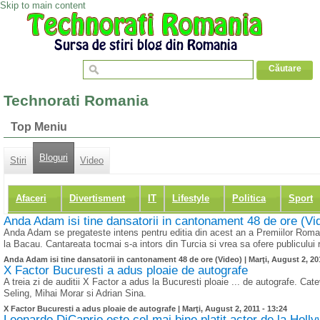
Skip to main content
Technorati Romania
Top Meniu
Bloguri
Stiri
Video
Afaceri
Divertisment
IT
Lifestyle
Politica
Sport
Anda Adam isi tine dansatorii in cantonament 48 de ore (Vi
Anda Adam se pregateste intens pentru editia din acest an a Premiilor Rom
la Bacau. Cantareata tocmai s-a intors din Turcia si vrea sa ofere publicului
Anda Adam isi tine dansatorii in cantonament 48 de ore (Video) |
Marţi, August 2, 20
X Factor Bucuresti a adus ploaie de autografe
A treia zi de auditii X Factor a adus la Bucuresti ploaie ... de autografe. Ca
Seling, Mihai Morar si Adrian Sina.
X Factor Bucuresti a adus ploaie de autografe |
Marţi, August 2, 2011 - 13:24
Leonardo DiCaprio este cel mai bine platit actor de la Holl