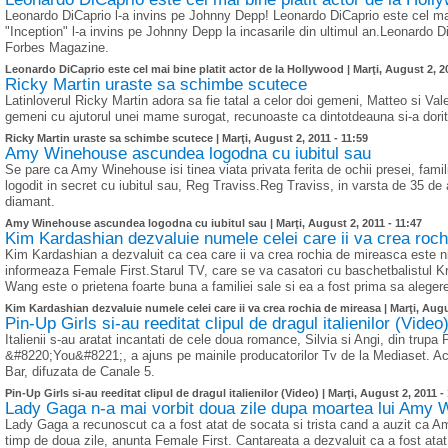
Leonardo DiCaprio l-a invins pe Johnny Depp! Leonardo DiCaprio este cel mai 
"Inception" l-a invins pe Johnny Depp la incasarile din ultimul an.Leonardo D
Forbes Magazine.
Leonardo DiCaprio este cel mai bine platit actor de la Hollywood |
Marţi, August 2, 2
Ricky Martin uraste sa schimbe scutece
Latinloverul Ricky Martin adora sa fie tatal a celor doi gemeni, Matteo si Val
gemeni cu ajutorul unei mame surogat, recunoaste ca dintotdeauna si-a dorit co
Ricky Martin uraste sa schimbe scutece |
Marţi, August 2, 2011 - 11:59
Amy Winehouse ascundea logodna cu iubitul sau
Se pare ca Amy Winehouse isi tinea viata privata ferita de ochii presei, familiei
logodit in secret cu iubitul sau, Reg Traviss.Reg Traviss, in varsta de 35 de 
diamant.
Amy Winehouse ascundea logodna cu iubitul sau |
Marţi, August 2, 2011 - 11:47
Kim Kardashian dezvaluie numele celei care ii va crea roc
Kim Kardashian a dezvaluit ca cea care ii va crea rochia de mireasca este 
informeaza Female First.Starul TV, care se va casatori cu baschetbalistul Kr
Wang este o prietena foarte buna a familiei sale si ea a fost prima sa aleger
Kim Kardashian dezvaluie numele celei care ii va crea rochia de mireasa |
Marţi, Augu
Pin-Up Girls si-au reeditat clipul de dragul italienilor (Video
Italienii s-au aratat incantati de cele doua romance, Silvia si Angi, din trupa 
&#8220;You&#8221;, a ajuns pe mainile producatorilor Tv de la Mediaset. Aces
Bar, difuzata de Canale 5.
Pin-Up Girls si-au reeditat clipul de dragul italienilor (Video) |
Marţi, August 2, 2011 -
Lady Gaga n-a mai vorbit doua zile dupa moartea lui Amy
Lady Gaga a recunoscut ca a fost atat de socata si trista cand a auzit ca 
timp de doua zile, anunta Female First. Cantareata a dezvaluit ca a fost atat 