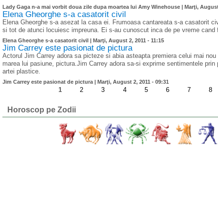
Lady Gaga n-a mai vorbit doua zile dupa moartea lui Amy Winehouse |
Marţi, August
Elena Gheorghe s-a casatorit civil
Elena Gheorghe s-a asezat la casa ei. Frumoasa cantareata s-a casatorit civil
si tot de atunci locuiesc impreuna. Ei s-au cunoscut inca de pe vreme cand 
Elena Gheorghe s-a casatorit civil |
Marţi, August 2, 2011 - 11:15
Jim Carrey este pasionat de pictura
Actorul Jim Carrey adora sa picteze si abia asteapta premiera celui mai nou 
marea lui pasiune, pictura.Jim Carrey adora sa-si exprime sentimentele prin 
artei plastice.
Jim Carrey este pasionat de pictura |
Marţi, August 2, 2011 - 09:31
1
2
3
4
5
6
7
8
Horoscop pe Zodii