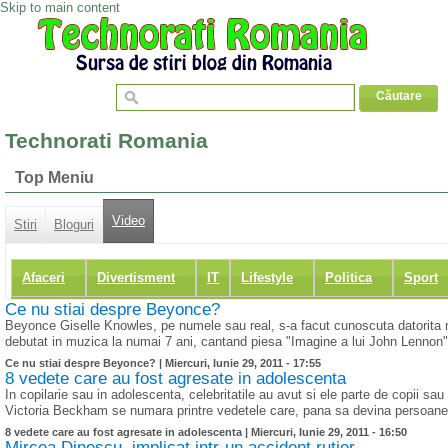
Skip to main content
Technorati Romania
Top Meniu
Video
Stiri
Bloguri
Afaceri
Divertisment
IT
Lifestyle
Politica
Sport
Ce nu stiai despre Beyonce?
Beyonce Giselle Knowles, pe numele sau real, s-a facut cunoscuta datorita m
debutat in muzica la numai 7 ani, cantand piesa "Imagine a lui John Lennon". A
Ce nu stiai despre Beyonce? |
Miercuri, Iunie 29, 2011 - 17:55
8 vedete care au fost agresate in adolescenta
In copilarie sau in adolescenta, celebritatile au avut si ele parte de copii s
Victoria Beckham se numara printre vedetele care, pana sa devina persoane pub
8 vedete care au fost agresate in adolescenta |
Miercuri, Iunie 29, 2011 - 16:50
Mircea Dinescu, implicat intr-un accident rutier