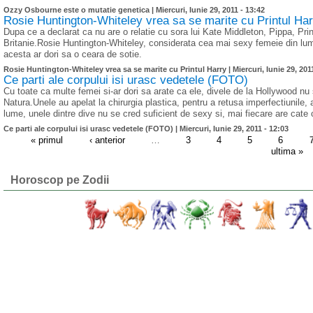
Ozzy Osbourne este o mutatie genetica |
Miercuri, Iunie 29, 2011 - 13:42
Rosie Huntington-Whiteley vrea sa se marite cu Printul Har
Dupa ce a declarat ca nu are o relatie cu sora lui Kate Middleton, Pippa, Prin
Britanie.Rosie Huntington-Whiteley, considerata cea mai sexy femeie din lum
acesta ar dori sa o ceara de sotie.
Rosie Huntington-Whiteley vrea sa se marite cu Printul Harry |
Miercuri, Iunie 29, 201
Ce parti ale corpului isi urasc vedetele (FOTO)
Cu toate ca multe femei si-ar dori sa arate ca ele, divele de la Hollywood n
Natura.Unele au apelat la chirurgia plastica, pentru a retusa imperfectiunile, 
lume, unele dintre dive nu se cred suficient de sexy si, mai fiecare are cate 
Ce parti ale corpului isi urasc vedetele (FOTO) |
Miercuri, Iunie 29, 2011 - 12:03
« primul
‹ anterior
…
3
4
5
6
ultima »
Horoscop pe Zodii