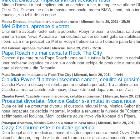
Mircea Dinescu a fost implicat intr-un accident rutier, in timp ce se afla pe DN
Olt si Dolj.Dinescu se afla in masina personala, marca BMW, cand, intr-o in
cauciuc, s-a izbit de un copac.
Mircea Dinescu, implicat intr-un accident rutier |
Miercuri, Iunie 29, 2011 - 15:29
Mel Gibson, aproape divortat
Unul dintre avocatii fostei sotii a actorului, Robyn Gibson, a declarat ca divor
anunta Yahoo News.Avocata a mai declarat ca cei doi sunt gata sa stabileasca
liberi. Ea a mai precizat ca Mel si Robyn trebuie sa ia o hotarare pana la sfars
Mel Gibson, aproape divortat |
Miercuri, Iunie 29, 2011 - 15:16
Papa Roach nu mai canta la Rock The City
Concertul pe care trupa Papa Roach urma sa il sustina la Bucuresti in cadrul 
unor probleme logistice cu care s-a confruntat echipa de productie a turneulu
care si concertul din Romania.
Papa Roach nu mai canta la Rock The City |
Miercuri, Iunie 29, 2011 - 14:44
Claudia Pavel: "Laptele inseamna cancer, celulita si grasim
Claudia Pavel a descoperit reteta pentru o silueta perfecta. Ea a eliminat din
Claudia afirma ca laptele este nociv, daca este baut dupa varsta de 7 ani.
Claudia Pavel: "Laptele inseamna cancer, celulita si grasime." |
Miercuri, Iunie 29, 20
Proaspat divortata, Monica Gabor s-a mutat in casa noua
Dupa ce ieri s-a pronuntat divortul si custodia micutei Irina, Monica Gabor (
noua.Impacata cu decizia instantei, Monica a renuntat la numele de "Columb
schimbandu-si locuinta. Moni locuieste acum intr-o vila luxoasa din Pipera.
Proaspat divortata, Monica Gabor s-a mutat in casa noua |
Miercuri, Iunie 29, 2011 - 
Ozzy Osbourne este o mutatie genetica
De-a lungul anilor, medicii au incercat sa descopere cum a reusit Ozzy Osb
alcool si droguri, timp de zeci de ani.In urma unor analize amanuntite, misteru