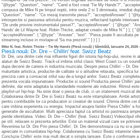
"@type": "Question", "name": "Cand a fost creat 'Tie My Hands'?", "accepted
compusa de Mike N pe timpul noptii, intre orele 2 si 3 dimineata, imediat dupa
"Question", "name": "Ce mesaj transmite piesa?", "acceptedAnswer": { "@typ
introspectie si pasiunea artistului pentru muzica, reflectand luptele interioare
"De unde provine instrumentalul piesei?", "acceptedAnswer": { "@type": "Answ
Hands' de Lil Wayne feat. Robin Thicke, adaptat creativ de Mike N." } }, { "
"acceptedAnswer": { "@type": "Answer", "text": "Piesa poate fi ascultata pe Y
streaming incluse in mixtape-ul 'Sa ma prezint!'." } } ] }
Mike N. feat. Robin Thicke – Tie My Hands (Piesă nouă) |
Sâmbătă, Ianuarie 24, 2026 
Piesă nouă: Dr. Dre – Chillin’ feat. Swizz Beatz
Dr. Dre, una dintre cele mai influente figuri din istoria hip-hop-ului, revine in 
alaturi de Swizz Beatz. Track-ul imbina stilul clasic West Coast cu un soun
dupa decenii de cariera in industria muzicala. Despre piesa Chillin’ – Dr. Dr
maturitate artistica, productie de calitate si o atitudine relaxata, specifica lui
precizia care a consacrat stilul sau de-a lungul anilor. Swizz Beatz complete
prezenta vocala impunatoare. Productie si sound Productia piesei Chillin’ pa
definite, dar este adaptata la standardele moderne ale industriei. Ritmul este 
playlist-uri hip-hop. Nu este doar o piesa de club, ci un statement muzical de
Colaborarea dintre Dr. Dre si Swizz Beatz nu este intamplatoare. Ambii artist
pentru contributiile lor ca producatori si creatori de sound. Chimia dintre cei do
care imbina experienta cu energia. Impactul asupra fanilor Piesa Chillin’ a fost
generatie de ascultatori. Multi apreciaza faptul ca artistul isi pastreaza amp
pierde identitatea. Video: Dr. Dre – Chillin’ (feat. Swizz Beatz) Videoclipul 
pe stil, relaxare si prezenta artistilor. Este un material vizual care se potri
Revenirea lui Dr. Dre Prin piesa Chillin’, Dr. Dre demonstreaza ca nu si-a pie
apreciate in comunitatea hip-hop. Colaborarea cu Swizz Beatz intareste idee
Concluzie Chillin’ este mai mult decat o simpla lansare. Este o confirmare a s