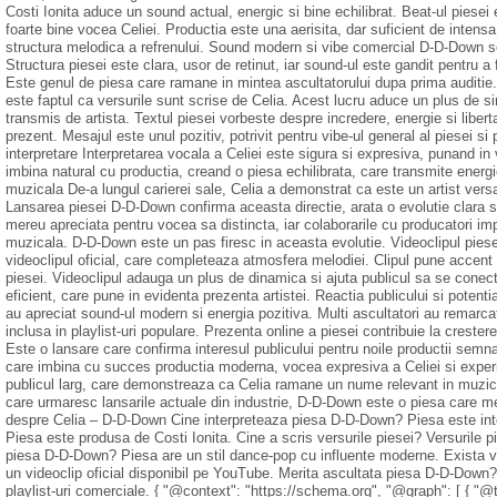
Costi Ionita aduce un sound actual, energic si bine echilibrat. Beat-ul piesei es
foarte bine vocea Celiei. Productia este una aerisita, dar suficient de inten
structura melodica a refrenului. Sound modern si vibe comercial D-D-Down se 
Structura piesei este clara, usor de retinut, iar sound-ul este gandit pentru a 
Este genul de piesa care ramane in mintea ascultatorului dupa prima auditie
este faptul ca versurile sunt scrise de Celia. Acest lucru aduce un plus de sin
transmis de artista. Textul piesei vorbeste despre incredere, energie si liber
prezent. Mesajul este unul pozitiv, potrivit pentru vibe-ul general al piesei 
interpretare Interpretarea vocala a Celiei este sigura si expresiva, punand in 
imbina natural cu productia, creand o piesa echilibrata, care transmite energie
muzicala De-a lungul carierei sale, Celia a demonstrat ca este un artist vers
Lansarea piesei D-D-Down confirma aceasta directie, arata o evolutie clara s
mereu apreciata pentru vocea sa distincta, iar colaborarile cu producatori impo
muzicala. D-D-Down este un pas firesc in aceasta evolutie. Videoclipul piese
videoclipul oficial, care completeaza atmosfera melodiei. Clipul pune accent 
piesei. Videoclipul adauga un plus de dinamica si ajuta publicul sa se conec
eficient, care pune in evidenta prezenta artistei. Reactia publicului si potent
au apreciat sound-ul modern si energia pozitiva. Multi ascultatori au remarcat 
inclusa in playlist-uri populare. Prezenta online a piesei contribuie la cresterea
Este o lansare care confirma interesul publicului pentru noile productii se
care imbina cu succes productia moderna, vocea expresiva a Celiei si experien
publicul larg, care demonstreaza ca Celia ramane un nume relevant in muzic
care urmaresc lansarile actuale din industrie, D-D-Down este o piesa care meri
despre Celia – D-D-Down Cine interpreteaza piesa D-D-Down? Piesa este inte
Piesa este produsa de Costi Ionita. Cine a scris versurile piesei? Versurile 
piesa D-D-Down? Piesa are un stil dance-pop cu influente moderne. Exista v
un videoclip oficial disponibil pe YouTube. Merita ascultata piesa D-D-Down?
playlist-uri comerciale. { "@context": "https://schema.org", "@graph": [ { "