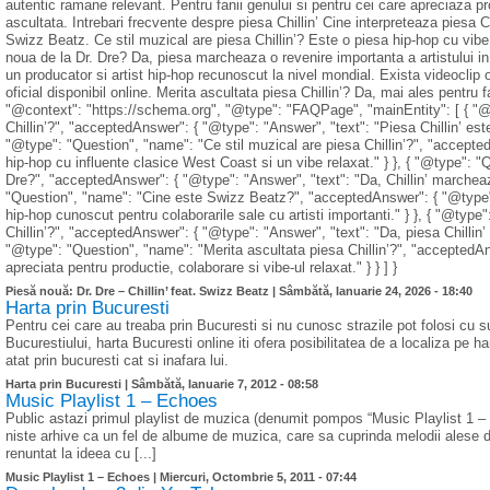
autentic ramane relevant. Pentru fanii genului si pentru cei care apreciaza pr
ascultata. Intrebari frecvente despre piesa Chillin’ Cine interpreteaza piesa C
Swizz Beatz. Ce stil muzical are piesa Chillin’? Este o piesa hip-hop cu vibe 
noua de la Dr. Dre? Da, piesa marcheaza o revenire importanta a artistului i
un producator si artist hip-hop recunoscut la nivel mondial. Exista videoclip o
oficial disponibil online. Merita ascultata piesa Chillin’? Da, mai ales pentru f
"@context": "https://schema.org", "@type": "FAQPage", "mainEntity": [ { "@
Chillin’?", "acceptedAnswer": { "@type": "Answer", "text": "Piesa Chillin’ este
"@type": "Question", "name": "Ce stil muzical are piesa Chillin’?", "accepted
hip-hop cu influente clasice West Coast si un vibe relaxat." } }, { "@type": "
Dre?", "acceptedAnswer": { "@type": "Answer", "text": "Da, Chillin’ marcheaza r
"Question", "name": "Cine este Swizz Beatz?", "acceptedAnswer": { "@type":
hip-hop cunoscut pentru colaborarile sale cu artisti importanti." } }, { "@type
Chillin’?", "acceptedAnswer": { "@type": "Answer", "text": "Da, piesa Chillin’ a
"@type": "Question", "name": "Merita ascultata piesa Chillin’?", "acceptedAn
apreciata pentru productie, colaborare si vibe-ul relaxat." } } ] }
Piesă nouă: Dr. Dre – Chillin’ feat. Swizz Beatz |
Sâmbătă, Ianuarie 24, 2026 - 18:40
Harta prin Bucuresti
Pentru cei care au treaba prin Bucuresti si nu cunosc strazile pot folosi cu s
Bucurestiului, harta Bucuresti online iti ofera posibilitatea de a localiza pe har
atat prin bucuresti cat si inafara lui.
Harta prin Bucuresti |
Sâmbătă, Ianuarie 7, 2012 - 08:58
Music Playlist 1 – Echoes
Public astazi primul playlist de muzica (denumit pompos “Music Playlist 1 – 
niste arhive ca un fel de albume de muzica, care sa cuprinda melodii alese de
renuntat la ideea cu [...]
Music Playlist 1 – Echoes |
Miercuri, Octombrie 5, 2011 - 07:44