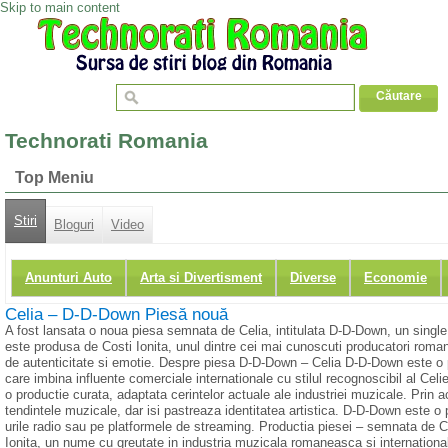
Skip to main content
Technorati Romania
Top Meniu
Stiri
Bloguri
Video
Anunturi Auto
Arta si Divertisment
Diverse
Economie
Celia – D-D-Down Piesă nouă
A fost lansata o noua piesa semnata de Celia, intitulata D-D-Down, un single
este produsa de Costi Ionita, unul dintre cei mai cunoscuti producatori romani
de autenticitate si emotie. Despre piesa D-D-Down – Celia D-D-Down este o
care imbina influente comerciale internationale cu stilul recognoscibil al Celi
o productie curata, adaptata cerintelor actuale ale industriei muzicale. Pri
tendintele muzicale, dar isi pastreaza identitatea artistica. D-D-Down este o pi
urile radio sau pe platformele de streaming. Productia piesei – semnata de C
Ionita, un nume cu greutate in industria muzicala romaneasca si international