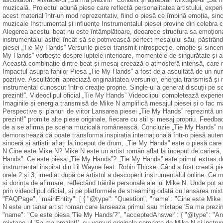
muzicală. Proiectul adună piese care reflectă personalitatea artistului, expe
acest material într-un mod reprezentativ, fiind o piesă ce îmbină emoția, sincer
muzicale Instrumental și influențe Instrumentalul piesei provine din celebra
Alegerea acestui beat nu este întâmplătoare, deoarece structura sa emoționa
instrumentalul astfel încât să se potrivească perfect mesajului său, păstrând 
piesei „Tie My Hands” Versurile piesei transmit introspecție, emoție și sinceritat
My Hands” vorbește despre luptele interioare, momentele de singurătate și a
Această combinație dintre beat și mesaj creează o atmosferă intensă, care r
Impactul asupra fanilor Piesa „Tie My Hands” a fost deja ascultată de un numă
pozitive. Ascultătorii apreciază originalitatea versurilor, energia transmisă 
instrumental cunoscut într-o creație proprie. Single-ul a generat discuții pe 
prezint!”. Videoclipul oficial „Tie My Hands” Videoclipul completează experienț
Imaginile și energia transmisă de Mike N amplifică mesajul piesei și o fac ma
Perspective și planuri de viitor Lansarea piesei „Tie My Hands” reprezintă un
prezint!” promite alte piese originale, fiecare cu stil și mesaj propriu. Feedba
de a se afirma pe scena muzicală românească. Concluzie „Tie My Hands” nu es
demonstrează că poate transforma inspirația internațională într-o piesă aute
sinceră și artiștii aflați la început de drum, „Tie My Hands” este o piesă ca
N Cine este Mike N? Mike N este un artist român aflat la început de carieră,
Hands”. Ce este piesa „Tie My Hands”? „Tie My Hands” este primul extras de 
instrumental inspirat din Lil Wayne feat. Robin Thicke. Când a fost creată 
orele 2 și 3, imediat după ce artistul a descoperit instrumentalul online. Ce
și dorința de afirmare, reflectând trăirile personale ale lui Mike N. Unde po
prin videoclipul oficial, și pe platformele de streaming odată cu lansarea mi
"FAQPage", "mainEntity": [ { "@type": "Question", "name": "Cine este Mike 
N este un tanar artist roman care lanseaza primul sau mixtape 'Sa ma prezint!
"name": "Ce este piesa 'Tie My Hands'?", "acceptedAnswer": { "@type": "Ans
mixtape-ul 'Sa ma prezint!', cu versuri originale semnate de Mike N si instrume