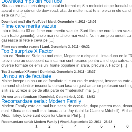
Download mp3 din YouTube
Stiu ca am mai scris despre luatul in format mp3 a melodiei de pe fundalul 
aparut multe site-uri de download, atat de multe incat te si pierzi in ele c
este ca nu [...]
Download mp3 din YouTube |
Marţi, Octombrie 4, 2011 - 18:03
Filme care merita vazute
Iata o lista cu 83 de filme care merita vazute. Sunt filme pe care le-am vazut
cam toate genurile), unele mai noi altele mai vechi. Nu m-am prea omorit cu
gaseasca si fetele ceva pe [...]
Filme care merita vazute |
Luni, Octombrie 3, 2011 - 09:32
Top 3 surprize X Factor
Iata ca Ploaia de Stele nu mai este, Megastar a disparut.. insa dupa ce la “R
televiziune au descoperit ca inca mai sunt resurse pentru a inchega cateva 
diverse formate de emisiuni foarte populare in afara, precum X Factor [...]
Top 3 surprize X Factor |
Duminică, Octombrie 2, 2011 - 15:37
Un nou an de facultate
Maine incepe un nou an de facultate si cum era de asteptat, inseamna cate ce
numarul studentilor inscrisi la cursuri lasa un gust amar iar profesorii sunt i
siliti sa lucreze si pe de alta parte de “materialul” mai [...]
Un nou an de facultate |
Duminică, Octombrie 2, 2011 - 13:53
Recomandare serial: Modern Family
Modern Family este cel mai bun serial de comedie, dupa parerea mea, deoare
sunt: Gloria sotia mult mai tanara a lui Jay (tatal lui Claire si Mitchell), Phil 
Alex, Haley, Luke sunt copiii lui Claire si Phil [...]
Recomandare serial: Modern Family |
Vineri, Septembrie 30, 2011 - 23:13
1
2
3
4
5
6
7
8