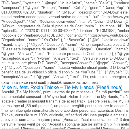
"D-D-Down", "byArtist": { "@type": "MusicArtist", "name": "Celia" }, "producer
"composer": { "@type": "Person", "name": "Celia" }, "genre": "Dance-Pop", "
01T00:00:00+02:00", "duration": "PT3M18S", "description": "D-D-Down este o
sound modern dance-pop si versuri scrise de artista.", "url": "https://www
"VideoObject", "@id": "#celia-dd-down-video", "name": "Celia - D-D-Down (Offic
D-Down, interpretata de Celia si produsa de Costi Ionita.", "thumbnailUrl": 
"uploadDate": "2023-01-01T12:00:00+02:00", "duration": "PT3M18S", "embed
nocookie.com/embed/0cGf7pUEDJc", "contentUrl": "https://www.youtube.co
"Organization", "name": "YouTube" }, "isBasedOn": { "@id": "#celia-dd-down"
"mainEntity": [ { "@type": "Question", "name": "Cine interpreteaza piesa D
"Piesa este interpretata de artista Celia." } }, { "@type": "Question", "nam
"@type": "Answer", "text": "Piesa este produsa de Costi Ionita." } }, { "@type
"acceptedAnswer": { "@type": "Answer", "text": "Versurile piesei D-D-Down su
stil muzical are piesa D-D-Down?", "acceptedAnswer": { "@type": "Answer", "
}, { "@type": "Question", "name": "Exista videoclip oficial pentru D-D-Down?
beneficiaza de un videoclip oficial disponibil pe YouTube." } }, { "@type": 
"acceptedAnswer": { "@type": "Answer", "text": "Da, este o piesa energica, mode
Celia – D-D-Down Piesă nouă |
Sâmbătă, Ianuarie 24, 2026 - 19:35
Mike N. feat. Robin Thicke – Tie My Hands (Piesă nouă)
Ascultă „Tie My Hands”, primul extras de pe mixtape-ul „Să mă prezint!”, se
instrumentalul cunoscut Lil Wayne feat. Robin Thicke – Tie My Hands, însă 
spatele creației și mesajul transmis de acest track. Despre piesa „Tie My H
pe mixtape-ul „Să mă prezint!”, un proiect pregătit pentru lansare în această 
îmbine influențele internaționale cu o abordare personală, autentică. Deși ins
Thicke, versurile sunt 100% originale, reflectând viziunea proprie a artistului.
a povestit cum a luat naștere piesa: „Piesa am făcut-o undeva pe la 2–3 dimi
versurile mi-au venit pe loc.” Această spontaneitate se simte din plin în melo
ascultători. Mixtape-ul „Să mă prezint!” Context și așteptări Mixtape-ul „Să