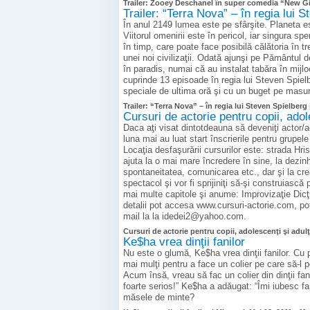
Trailer: Zooey Deschanel în super comedia “New Gi
Trailer: “Terra Nova” – în regia lui 
În anul 2149 lumea este pe sfârşite. Planeta es
Viitorul omenirii este în pericol, iar singura 
în timp, care poate face posibilă călătoria în t
unei noi civilizaţii. Odată ajunşi pe Pământul
în paradis, numai că au instalat tabăra în mijlo
cuprinde 13 episoade în regia lui Steven Spiel
speciale de ultima oră şi cu un buget pe masu
Trailer: “Terra Nova” – în regia lui Steven Spielberg 
Cursuri de actorie pentru copii, adol
Daca aţi visat dintotdeauna să deveniţi actor/a
luna mai au luat start înscrierile pentru grupele
Locaţia desfaşurării cursurilor este: strada Hri
ajuta la o mai mare încredere în sine, la dezin
spontaneitatea, comunicarea etc., dar şi la crea
spectacol şi vor fi sprijiniţi să-şi construiască
mai multe capitole şi anume: Improvizaţie Dicţ
detalii pot accesa www.cursuri-actorie.com, po
mail la la idedei2@yahoo.com.
Cursuri de actorie pentru copii, adolescenţi şi adulţ
Ke$ha vrea dinţii fanilor
Nu este o glumă, Ke$ha vrea dinţii fanilor. Cu p
mai mulţi pentru a face un colier pe care să-l 
Acum însă, vreau să fac un colier din dinţii fan
foarte serios!” Ke$ha a adăugat: “Îmi iubesc fan
măsele de minte?