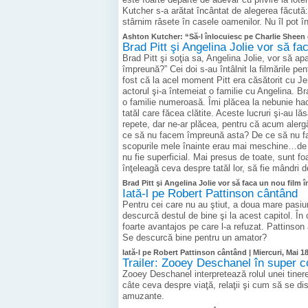
Kutcher s-a arătat încântat de alegerea făcută:
stârnim râsete în casele oamenilor. Nu îl pot 
Ashton Kutcher: “Să-l înlocuiesc pe Charlie Sheen e 
Brad Pitt şi Angelina Jolie vor să f
Brad Pitt şi soţia sa, Angelina Jolie, vor să a
împreună?” Cei doi s-au întâlnit la filmările pe
fost că la acel moment Pitt era căsătorit cu Jen
actorul şi-a întemeiat o familie cu Angelina. B
o familie numeroasă. Îmi plăcea la nebunie hao
tatăl care făcea clătite. Aceste lucruri şi-au
repete, dar ne-ar plăcea, pentru că acum alergăm 
ce să nu facem împreună asta? De ce să nu fa
scopurile mele înainte erau mai meschine…de l
nu fie superficial. Mai presus de toate, sunt fo
înţeleagă ceva despre tatăl lor, să fie mândri d
Brad Pitt şi Angelina Jolie vor să faca un nou film
Iată-l pe Robert Pattinson cântând
Pentru cei care nu au ştiut, a doua mare pasiu
descurcă destul de bine şi la acest capitol. În 
foarte avantajos pe care l-a refuzat. Pattinson
Se descurcă bine pentru un amator?
Iată-l pe Robert Pattinson cântând |
Miercuri, Mai 18
Trailer: Zooey Deschanel în super 
Zooey Deschanel interpretează rolul unei tinere
câte ceva despre viaţă, relaţii şi cum să se d
amuzante.