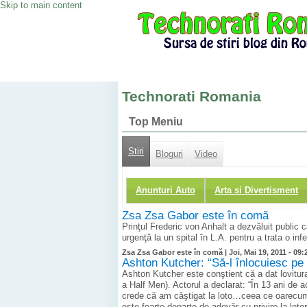
Skip to main content
Technorati Romania
Top Meniu
Stiri
Bloguri
Video
Anunturi Auto
Arta si Divertisment
Zsa Zsa Gabor este în comă
Prinţul Frederic von Anhalt a dezvăluit public 
urgenţă la un spital în L.A. pentru a trata o in
Zsa Zsa Gabor este în comă |
Joi, Mai 19, 2011 - 09:
Ashton Kutcher: “Să-l înlocuiesc pe 
Ashton Kutcher este conştient că a dat lovitur
a Half Men). Actorul a declarat: “În 13 ani de a
crede că am câştigat la loto…ceea ce oarecum 
este foarte departe de adevăr cu privire la lot