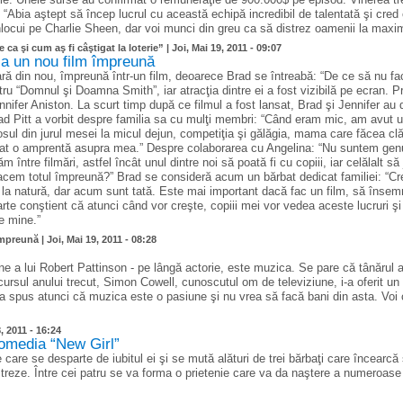
 “Abia aştept să încep lucrul cu această echipă incredibil de talentată şi cre
înlocui pe Charlie Sheen, dar voi munci din greu ca să distrez oamenii la max
ca şi cum aş fi câştigat la loterie” |
Joi, Mai 19, 2011 - 09:07
aca un nou film împreună
pară din nou, împreună într-un film, deoarece Brad se întreabă: “De ce să nu fa
ntru “Domnul şi Doamna Smith”, iar atracţia dintre ei a fost vizibilă pe ecran. 
nifer Aniston. La scurt timp după ce filmul a fost lansat, Brad şi Jennifer au di
rad Pitt a vorbit despre familia sa cu mulţi membri: “Când eram mic, am avut u
sul din jurul mesei la micul dejun, competiţia şi gălăgia, mama care făcea clă
 lăsat o amprentă asupra mea.” Despre colaborarea cu Angelina: “Nu suntem gen
între filmări, astfel încât unul dintre noi să poată fi cu copiii, iar celălalt să
cem totul împreună?” Brad se consideră acum un bărbat dedicat familiei: “Cr
a natură, dar acum sunt tată. Este mai important dacă fac un film, să înse
arte conştient că atunci când vor creşte, copiii mei vor vedea aceste lucruri ş
e mine.”
 împreună |
Joi, Mai 19, 2011 - 08:28
ne a lui Robert Pattinson - pe lângă actorie, este muzica. Se pare că tânărul 
cursul anului trecut, Simon Cowell, cunoscutul om de televiziune, i-a oferit un
 a spus atunci că muzica este o pasiune şi nu vrea să facă bani din asta. Voi 
, 2011 - 16:24
comedia “New Girl”
 care se desparte de iubitul ei şi se mută alături de trei bărbaţi care încearcă
istreze. Între cei patru se va forma o prietenie care va da naştere a numeroa