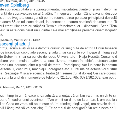
rl” |
Miercuri, Mai 18, 2011 - 14:45
Steven Spielberg
te supradezvoltată şi supraaglomerată, majoritatea plantelor şi animalelor fiin
speranţă de supravieţuire se află adânc în negura timpului. Când savanţii descop
recut, se iveşte a doua şansă pentru reconstruirea pe baza principiului dezvoltă
 de acum 85 de milioane de ani, iau contact cu natura neatinsă de umanitate. T
cul creaturilor care au stăpânit Terra cu ferocitatea lor – dinozaurii. Seria “Ter
berg si este considerat unul dintre cele mai ambiţioase proiecte cinematografi
ră.
|
Miercuri, Mai 18, 2011 - 14:12
escenţi şi adulţi
ctriţă, acum aveţi ocazia datorită cursurilor susţinute de actorul Dorin Ionesc
 de începători copii, adolescenţi şi adulţi, iar cursurile vor începe din luna se
sto Botev, nr 7, iar ca puncte de reper, Universitate – Piaţa Rosetti. Cursurile 
hibare, vor stimula creativitatea, socializarea, munca în echipă, autocunoaşte
rea unui personaj dintr-o piesă de teatru. Participanţii vor lua parte la constru
 personajul, costumul, machiajul, coregrafia etc. Cursurile de actorie vor fi stru
ie Respiraţie Mişcare scenică Teatru.(din semestrul al doilea) Cei care dores
t suna la unul din numerele de telefon 0721.185.765, 0371.382.089, sau pot tr
i |
Miercuri, Mai 18, 2011 - 12:55
utin timp în urmă, excentrica artistă a anunţat că un fan i-a trimis un dinte şi
poarte în cadrul unui eveniment. “Am primit un dinte de la un fan. L-am pus la u
ilor. Ceea ce vreau să spun este să îmi trimiteţi dinţii voştri, am nevoie de ei
ii! Lăsaţi-mă să vă port dinţii!”. Ce-ar mai fi de adăugat!? Nu are cineva să îi 