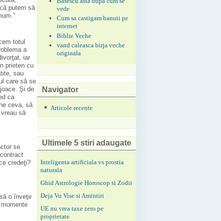
Basescu asta dupa cum se
d că putem să
vede
imum.”
Cum sa castigam banuti pe
internet
Biblie Veche
cem totul
vand caleasca birja veche
Problema a
originala
vorţat, iar
n prieten cu
tite, sau
ul care să se
Navigator
 joace. Şi de
ed ca
mne ceva, să
Articole recente
i vreau să
Ultimele 5 stiri adaugate
actor se
 contract
Inteligenta artificiala vs prostia
ce credeţi?
naturala
Ghid Astrologie Horoscop si Zodii
Deja Vu Vise si Amintiri
 să o înveţe
se momente
UE nu vrea taxe zero pe
proprietate