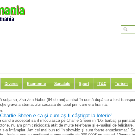
Diverse
Economie
Sanatate
Sport
IT&C
Turism
că soţia sa, Zsa Zsa Gabor (94 de ani) a intrat în comă după ce a fost transpo
fecţie gravă a stomacului cauzată de tubul prin care era hrănită.
24
Charlie Sheen e ca şi cum aş fi câştigat la loterie”
a când a acceptat să îl înlocuiască pe Charlie Sheen în “Doi bărbaţi şi jumăta
ctorie, nu am primit niciodată atât de multe telefoane şi e-mailuri de felicitare.
s-a întâmplat. Am cel mai bun rol în showbiz şi sunt foarte entuziasmat.” S
erie. Unele surse au confirmat o remuneraţie de 900.000$ pe episod. Vinerea tr