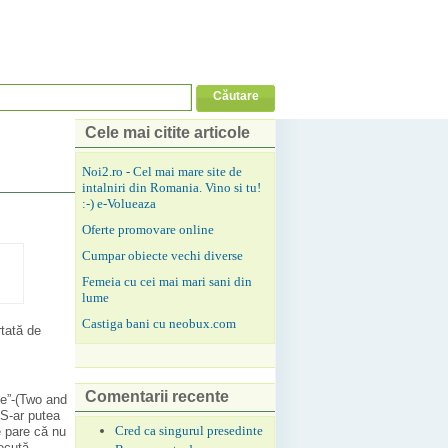
Cele mai citite articole
Noi2.ro - Cel mai mare site de
intalniri din Romania. Vino si tu!
:-) e-Volueaza
Oferte promovare online
Cumpar obiecte vechi diverse
Femeia cu cei mai mari sani din
lume
Castiga bani cu neobux.com
rtată de
Comentarii recente
te”-(Two and
 S-ar putea
Cred ca singurul presedinte
e pare că nu
ecută,