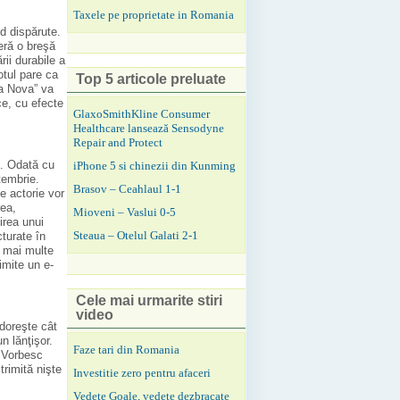
Taxele pe proprietate in Romania
d dispărute.
eră o breşă
rii durabile a
otul pare ca
Top 5 articole preluate
ra Nova” va
ce, cu efecte
GlaxoSmithKline Consumer
Healthcare lansează Sensodyne
Repair and Protect
u. Odată cu
iPhone 5 si chinezii din Kunming
ptembrie.
Brasov – Ceahlaul 1-1
de actorie vor
rea,
Mioveni – Vaslui 0-5
irea unui
Steaua – Otelul Galati 2-1
cturate în
c mai multe
imite un e-
Cele mai urmarite stiri
video
 doreşte cât
n lănţişor.
Faze tari din Romania
. Vorbesc
trimită nişte
Investitie zero pentru afaceri
Vedete Goale, vedete dezbracate