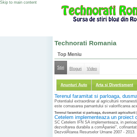
Skip to main content
Technorati Romania
Top Meniu
Stiri
Bloguri
Video
Anunturi Auto
Arta si Divertisment
Terenul faramitat si parloaga, dusman
Potentialul extraordinar al agriculturii romanes
este comasarea pamantului si valorificarea ace
Terenul faramitat si parloaga, dusmanii agriculturii 
Cetelem implementeaza un proiect 
SC Cetelem IFN SA implementeaza, in perioada m
dezvoltarea durabila a comÂ­paniei", cofinantat
DezvolÂ­tarea Resurselor Umane 2007 - 2013.