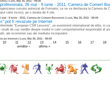
/2011 |
Luni, Mai 30, 2011 - 08:00
profesionala, 26 mai - 9 iunie - 2011, Camera de Comert Bu
rganizarea cursului autorizat de Formator, ce se va desfasura la Camera de 
ul celor incrisi), pe o durata de 4 zile.
 mai - 9 iunie - 2011, Camera de Comert Bucuresti |
Luni, Mai 30, 2011 - 08:00
 pot fi revazute pe Internet
ferintele "European CSR Lessons", un eveniment international de elita, in cad
tat studii de caz inedite despre modul in care comportamentul responsabil al u
tii, ale economiei sau ale mediului inconjurator.
e pe Internet |
Luni, Mai 30, 2011 - 08:00
10
11
12
13
14
15
16
17
18
următor ›
ultima »