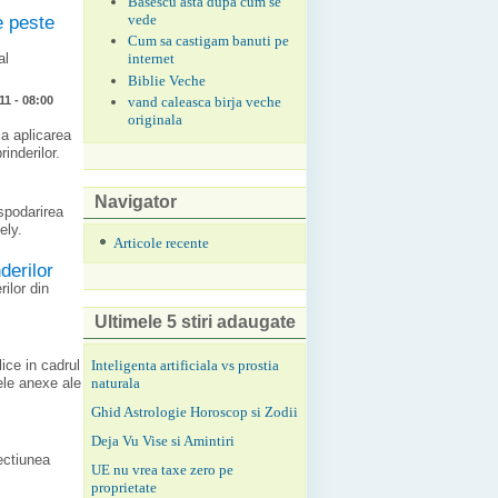
Basescu asta dupa cum se
vede
e peste
Cum sa castigam banuti pe
al
internet
Biblie Veche
vand caleasca birja veche
11 - 08:00
originala
ca aplicarea
rinderilor.
Navigator
ospodarirea
ely.
Articole recente
derilor
ilor din
Ultimele 5 stiri adaugate
Inteligenta artificiala vs prostia
ice in cadrul
naturala
ele anexe ale
Ghid Astrologie Horoscop si Zodii
Deja Vu Vise si Amintiri
ectiunea
UE nu vrea taxe zero pe
proprietate