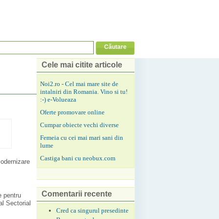
Cele mai citite articole
Noi2.ro - Cel mai mare site de
intalniri din Romania. Vino si tu!
:-) e-Volueaza
Oferte promovare online
Cumpar obiecte vechi diverse
Femeia cu cei mai mari sani din
lume
Castiga bani cu neobux.com
modernizare
Comentarii recente
e pentru
al Sectorial
Cred ca singurul presedinte