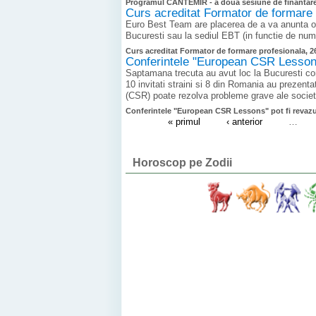
Programul CANTEMIR - a doua sesiune de finantare
Curs acreditat Formator de formare 
Euro Best Team are placerea de a va anunta o
Bucuresti sau la sediul EBT (in functie de numar
Curs acreditat Formator de formare profesionala, 26
Conferintele "European CSR Lessons"
Saptamana trecuta au avut loc la Bucuresti con
10 invitati straini si 8 din Romania au prezen
(CSR) poate rezolva probleme grave ale societa
Conferintele "European CSR Lessons" pot fi revazut
« primul
‹ anterior
…
Horoscop pe Zodii