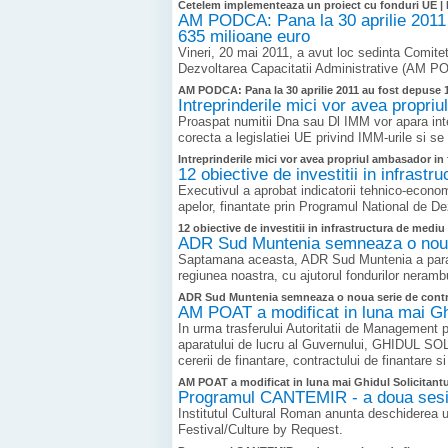
Cetelem implementeaza un proiect cu fonduri UE |
AM PODCA: Pana la 30 aprilie 2011 a
635 milioane euro
Vineri, 20 mai 2011, a avut loc sedinta Comite
Dezvoltarea Capacitatii Administrative (AM P
AM PODCA: Pana la 30 aprilie 2011 au fost depuse 12
Intreprinderile mici vor avea propr
Proaspat numitii Dna sau Dl IMM vor apara interes
corecta a legislatiei UE privind IMM-urile si se v
Intreprinderile mici vor avea propriul ambasador in
12 obiective de investitii in infras
Executivul a aprobat indicatorii tehnico-economi
apelor, finantate prin Programul National de Dez
12 obiective de investitii in infrastructura de medi
ADR Sud Muntenia semneaza o noua s
Saptamana aceasta, ADR Sud Muntenia a parafat t
regiunea noastra, cu ajutorul fondurilor neramb
ADR Sud Muntenia semneaza o noua serie de contrac
AM POAT a modificat in luna mai Ghi
In urma trasferului Autoritatii de Management 
aparatului de lucru al Guvernului, GHIDUL SOL
cererii de finantare, contractului de finantare si
AM POAT a modificat in luna mai Ghidul Solicitantu
Programul CANTEMIR - a doua sesiu
Institutul Cultural Roman anunta deschiderea 
Festival/Culture by Request.