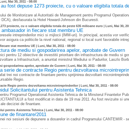
Luni, Mai 30, 2011 - 08:00
u fost depuse 1273 proiecte, cu o valoare eligibila totala d
tului de Monitorizare al Autoritatii de Management pentru Programul Operation
O DCA), desfasurata la Hotel Howard-Johnson din Bucuresti.
73 proiecte, cu o valoare eligibila totala de peste 635 milioane euro |
Luni, Mai 30, 20
iul ambasador in fiecare stat membru UE
ele intreprinderilor mici si mijlocii (IMM-uri). In principal, acestia vor verifi
or asigura ca politicile la nivel national, regional si local sunt favorabile intrep
 fiecare stat membru UE |
Luni, Mai 30, 2011 - 08:00
tructura de mediu si gospodarirea apelor, aprobate de Guvern
ci pentru 12 obiective de investitii prioritare din infrastructura de mediu si g
voltare a Infrastructurii, a anuntat ministrul Mediului si Padurilor, Laszlo Borb
u si gospodarirea apelor, aprobate de Guvern |
Luni, Mai 30, 2011 - 08:00
erie de contracte Regio pentru dezvoltarea microintreprin
rei noi contracte de finantare pentru sprijinirea dezvoltarii microintreprinder
ursabile Regio.
te Regio pentru dezvoltarea microintreprinderilor |
Luni, Mai 30, 2011 - 08:00
dul Solicitantului pentru Asistenta Tehnica
pentru Programul Operational Asistenta Tehnica de la Minsterul Finantelor Publ
ICITANTULUI a fost modificat in data de 19 mai 2011. Au fost revizuite si un
 ale deciziei de finantare.
lui pentru Asistenta Tehnica |
Luni, Mai 30, 2011 - 08:00
ne de finantare/2011
unei noi sesiuni de depunere a dosarelor in cadrul Programului CANTEMIR - s