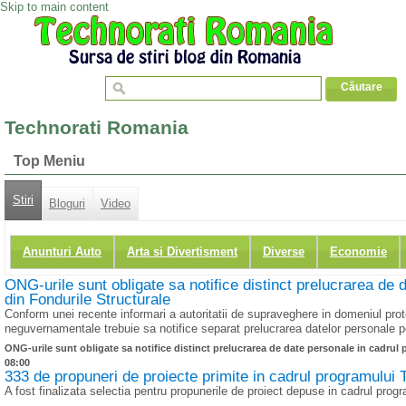
Skip to main content
Technorati Romania
Top Meniu
Stiri
Bloguri
Video
Anunturi Auto
Arta si Divertisment
Diverse
Economie
ONG-urile sunt obligate sa notifice distinct prelucrarea de d
din Fondurile Structurale
Conform unei recente informari a autoritatii de supraveghere in domeniul pro
neguvernamentale trebuie sa notifice separat prelucrarea datelor personale pe
ONG-urile sunt obligate sa notifice distinct prelucrarea de date personale in cadrul p
08:00
333 de propuneri de proiecte primite in cadrul programului T
A fost finalizata selectia pentru propunerile de proiect depuse in cadrul progr