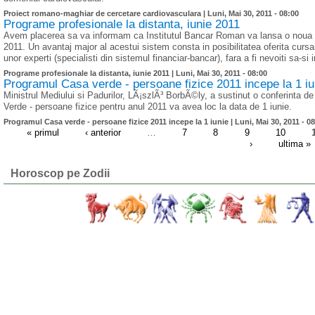
Proiect romano-maghiar de cercetare cardiovasculara |
Luni, Mai 30, 2011 - 08:00
Programe profesionale la distanta, iunie 2011
Avem placerea sa va informam ca Institutul Bancar Roman va lansa o noua se
2011. Un avantaj major al acestui sistem consta in posibilitatea oferita curs
unor experti (specialisti din sistemul financiar-bancar), fara a fi nevoiti sa-si 
Programe profesionale la distanta, iunie 2011 |
Luni, Mai 30, 2011 - 08:00
Programul Casa verde - persoane fizice 2011 incepe la 1 iu
Ministrul Mediului si Padurilor, LÃ¡szlÃ³ BorbÃ©ly, a sustinut o conferinta d
Verde - persoane fizice pentru anul 2011 va avea loc la data de 1 iunie.
Programul Casa verde - persoane fizice 2011 incepe la 1 iunie |
Luni, Mai 30, 2011 - 0
« primul
‹ anterior
…
7
8
9
10
›
ultima »
Horoscop pe Zodii