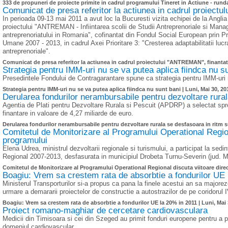
333 de propuneri de proiecte primite in cadrul programului Tineret in Actiune - rund
Comunicat de presa referitor la actiunea in cadrul proiec
In perioada 09-13 mai 2011 a avut loc la Bucuresti vizita echipei de la Angli
proiectului "ANTREMAN - Infiintarea scolii de Studii Antreprenoriale si Mana
antreprenoriatului in Romania", cofinantat din Fondul Social European prin 
Umane 2007 - 2013, in cadrul Axei Prioritare 3: "Cresterea adaptabilitatii lucra
antreprenoriale".
Comunicat de presa referitor la actiunea in cadrul proiectului "ANTREMAN", finanta
Strategia pentru IMM-uri nu se va putea aplica fiindca nu s
Presedintele Fondului de Contragarantare spune ca strategia pentru IMM-uri n
Strategia pentru IMM-uri nu se va putea aplica fiindca nu sunt bani |
Luni, Mai 30, 20
Derularea fondurilor nerambursabile pentru dezvoltare rural
Agentia de Plati pentru Dezvoltare Rurala si Pescuit (APDRP) a selectat spre 
finantare in valoare de 4,27 miliarde de euro.
Derularea fondurilor nerambursabile pentru dezvoltare rurala se desfasoara in ritm s
Comitetul de Monitorizare al Programului Operational Regiona
programului
Elena Udrea, ministrul dezvoltarii regionale si turismului, a participat la sed
Regional 2007-2013, desfasurata in municipiul Drobeta Turnu-Severin (jud. M
Comitetul de Monitorizare al Programului Operational Regional discuta viitoare direc
Boagiu: Vrem sa crestem rata de absorbtie a fondurilor UE
Ministerul Transporturilor si-a propus ca pana la finele acestui an sa majore
urmare a demararii proiectelor de constructie a autostrazilor de pe coridorul
Boagiu: Vrem sa crestem rata de absorbtie a fondurilor UE la 20% in 2011 |
Luni, Mai 
Proiect romano-maghiar de cercetare cardiovasculara
Medicii din Timisoara si cei din Szeged au primit fonduri europene pentru a p
domeniul cardiovascular.