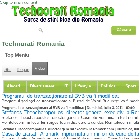
Skip to main content
Technorati Romania
Top Meniu
Video
Stiri
Bloguri
Afaceri
Divertisment
IT
Lifestyle
Politica
Sport
Programul de tranzacţionare al BVB va fi modificat
Programul şedinţei de tranzacţionare al Bursei de Valori Bucureşti va fi modi
Programul de tranzacţionare al BVB va fi modificat |
Duminică, Iulie 3, 2011 - 00:00
Stefanos Theocharopoulos, director general executiv la R
Stefanos Theocharopoulos, director general Cosmote România, a fost numit, î
Romtelecom, în locul lui Yorgos Ioannidis, care a condus Romtelecom în ultim
Stefanos Theocharopoulos, director general executiv la Romtelecom |
Duminică, Iuli
Casa de Licitaţii Artmark împrumută un milion de euro de l
Casa de Licitaţii Artmark are o nouă formulă de acţionariat, începând cu lun