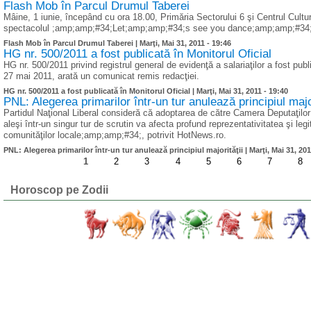
Flash Mob în Parcul Drumul Taberei
Mâine, 1 iunie, începând cu ora 18.00, Primăria Sectorului 6 şi Centrul Cul
spectacolul ;amp;amp;#34;Let;amp;amp;#34;s see you dance;amp;amp;#34;, 
Flash Mob în Parcul Drumul Taberei |
Marţi, Mai 31, 2011 - 19:46
HG nr. 500/2011 a fost publicată în Monitorul Oficial
HG nr. 500/2011 privind registrul general de evidenţă a salariaţilor a fost publ
27 mai 2011, arată un comunicat remis redacţiei.
HG nr. 500/2011 a fost publicată în Monitorul Oficial |
Marţi, Mai 31, 2011 - 19:40
PNL: Alegerea primarilor într-un tur anulează principiul major
Partidul Naţional Liberal consideră că adoptarea de către Camera Deputaţilor a
aleşi într-un singur tur de scrutin va afecta profund reprezentativitatea şi l
comunităţilor locale;amp;amp;#34;, potrivit HotNews.ro.
PNL: Alegerea primarilor într-un tur anulează principiul majorităţii |
Marţi, Mai 31, 201
1
2
3
4
5
6
7
8
Horoscop pe Zodii