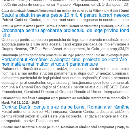
i 80% din acţiunile companiei iar Manuelei Plăpcianu, ex-CEO Bancpost, 20
Casa de Licitaţii Artmark împrumută un milion de euro de la Millennium Bank |
Dumin
Statul a platit in avans peste 10 mil. € pentru lucrari neexe
Potrivit Curtii de Conturi, cele mai mari sume se regasesc in constructii nerea
Statul a platit in avans peste 10 mil. € pentru lucrari neexecutate |
Miercuri, Iunie 1, 2
Ordonanţa pentru aprobarea proiectului de lege privind fondur
iulie
Ordonanţa pentru aprobarea proiectului de lege care prevede modificări importa
adoptată până la 1 iulie anul acesta, când expiră perioada de implemnetare 
Dragoş Neacşu, CEO la Erste Asset Management, la Gala ;amp;amp;#34;Piaţa
Ordonanţa pentru aprobarea proiectului de lege privind fondurile de investiţii ar pute
Parlamentul României a adoptat cinci proiecte de Hotărâre 
nominală a mai multor structuri parlamentare
Parlamentul României a adoptat, astăzi, cu unanimitate de voturi, cinci proie
nominală a mai multor structuri parlamentare, după cum urmează: Comisia c
elaborarea pachetului de legi privind securitatea naţională; Comisia permanen
deputaţilor şi al senatorilor, organizarea şi funcţionarea şedinţelor comune 
comună a Camerei Deputaţilor şi Senatului pentru relaţia cu UNESCO; Deleg
Francofoniei; Comitetul Director al Grupului Român al Uniunii Interparlament
Parlamentul României a adoptat cinci proiecte de Hotărâre referitoare la modificări
Marţi, Mai 31, 2011 - 19:53
Contra: Dacă licenţele s-ar da pe bune, România ar rămân
Fostul antrenor al echipei FC Timişoara, Cosmin Contra, a declarat, astăzi, 
pentru viitorul sezon al Ligii I este una incorectă, iar dacă licenţele ar fi date 
retrogradate, potrivit Realitatea.net.
Contra: Dacă licenţele s-ar da pe bune, România ar rămâne fără campionat |
Marţi, M