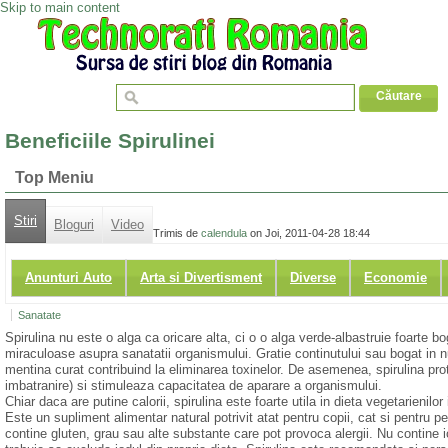
Skip to main content
Beneficiile Spirulinei
Top Meniu
Stiri
Bloguri
Video
Trimis de
calendula
on Joi, 2011-04-28 18:44
Anunturi Auto
Arta si Divertisment
Diverse
Economie
Sanatate
Spirulina nu este o alga ca oricare alta, ci o o alga verde-albastruie foarte bo
miraculoase asupra sanatatii organismului. Gratie continutului sau bogat in nu
mentina curat contribuind la eliminarea toxinelor. De asemenea, spirulina prot
imbatranire) si stimuleaza capacitatea de aparare a organismului.
Chiar daca are putine calorii, spirulina este foarte utila in dieta vegetarienil
Este un supliment alimentar natural potrivit atat pentru copii, cat si pentru pe
contine gluten, grau sau alte substante care pot provoca alergii. Nu contine 