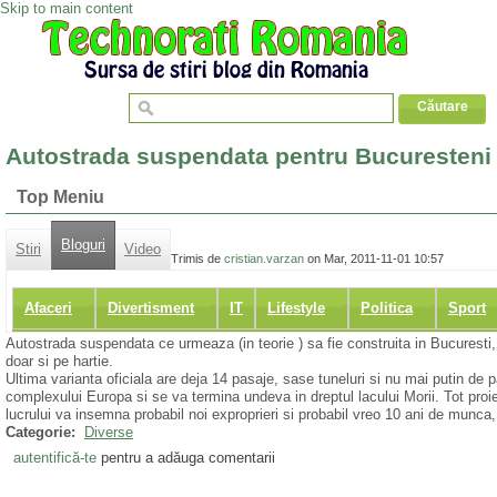
Skip to main content
Autostrada suspendata pentru Bucuresteni
Top Meniu
Bloguri
Stiri
Video
Trimis de
cristian.varzan
on Mar, 2011-11-01 10:57
Afaceri
Divertisment
IT
Lifestyle
Politica
Sport
Autostrada suspendata ce urmeaza (in teorie ) sa fie construita in Bucuresti
doar si pe hartie.
Ultima varianta oficiala are deja 14 pasaje, sase tuneluri si nu mai putin de p
complexului Europa si se va termina undeva in dreptul lacului Morii. Tot pro
lucrului va insemna probabil noi exproprieri si probabil vreo 10 ani de munca,
Categorie:
Diverse
autentifică-te
pentru a adăuga comentarii