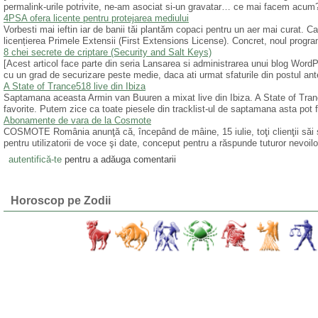
permalink-urile potrivite, ne-am asociat si-un gravatar… ce mai facem acum
4PSA ofera licente pentru protejarea mediului
Vorbesti mai ieftin iar de banii tăi plantăm copaci pentru un aer mai curat. 
licențierea Primele Extensii (First Extensions License). Concret, noul program
8 chei secrete de criptare (Security and Salt Keys)
[Acest articol face parte din seria Lansarea si administrarea unui blog WordP
cu un grad de securizare peste medie, daca ati urmat sfaturile din postul ant
A State of Trance518 live din Ibiza
Saptamana aceasta Armin van Buuren a mixat live din Ibiza. A State of Tranc
favorite. Putem zice ca toate piesele din tracklist-ul de saptamana asta pot 
Abonamente de vara de la Cosmote
COSMOTE România anunţă că, începând de mâine, 15 iulie, toţi clienţii săi
pentru utilizatorii de voce şi date, conceput pentru a răspunde tuturor nevoi
autentifică-te
pentru a adăuga comentarii
Horoscop pe Zodii