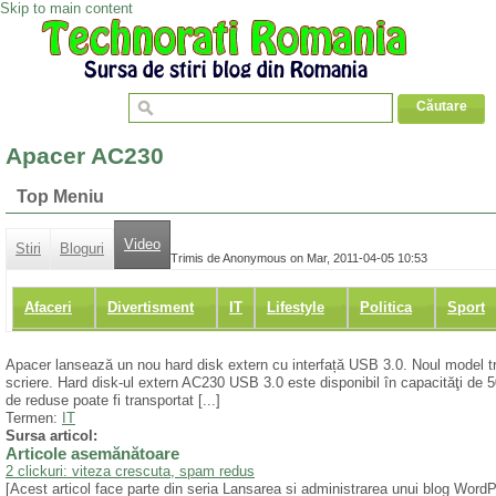
Skip to main content
Apacer AC230
Top Meniu
Video
Stiri
Bloguri
Trimis de Anonymous on Mar, 2011-04-05 10:53
Afaceri
Divertisment
IT
Lifestyle
Politica
Sport
Apacer lansează un nou hard disk extern cu interfață USB 3.0. Noul model tra
scriere. Hard disk-ul extern AC230 USB 3.0 este disponibil în capacităţi de 
de reduse poate fi transportat [...]
Termen:
IT
Sursa articol:
Articole asemănătoare
2 clickuri: viteza crescuta, spam redus
[Acest articol face parte din seria Lansarea si administrarea unui blog Wor