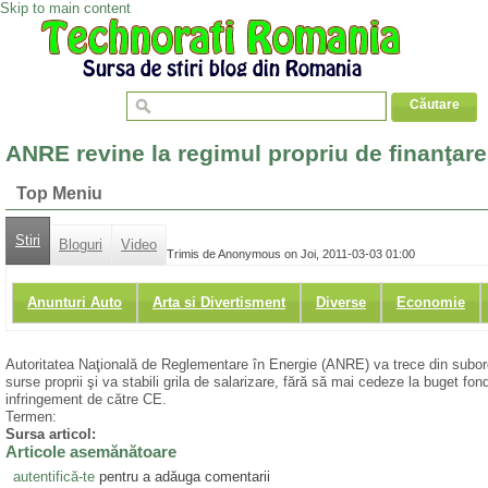
Skip to main content
ANRE revine la regimul propriu de finanţare 
Top Meniu
Stiri
Bloguri
Video
Trimis de Anonymous on Joi, 2011-03-03 01:00
Anunturi Auto
Arta si Divertisment
Diverse
Economie
Autoritatea Naţională de Reglementare în Energie (ANRE) va trece din subord
surse proprii şi va stabili grila de salarizare, fără să mai cedeze la buget fon
infringement de către CE.
Termen:
Sursa articol:
Articole asemănătoare
autentifică-te
pentru a adăuga comentarii