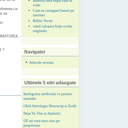
Basescu asta dupa cum se
vede
etinerea,ca
Cum sa castigam banuti pe
ra sa
internet
Biblie Veche
ic.
vand caleasca birja veche
originala
NSUMATORUL -
R ?
Navigator
Articole recente
Ultimele 5 stiri adaugate
Inteligenta artificiala vs prostia
naturala
Ghid Astrologie Horoscop si Zodii
Deja Vu Vise si Amintiri
UE nu vrea taxe zero pe
proprietate