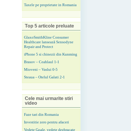
Taxele pe proprietate in Romania
Top 5 articole preluate
GlaxoSmithKline Consumer
Healthcare lansează Sensodyne
Repair and Protect
iPhone 5 si chinezii din Kunming
Brasov – Ceahlaul 1-1
Mioveni – Vaslui 0-5
Steaua – Otelul Galati 2-1
Cele mai urmarite stiri
video
Faze tari din Romania
Investitie zero pentru afaceri
Vedete Goale, vedete dezbracate