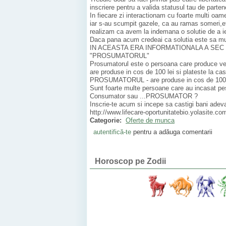
inscriere pentru a valida statusul tau de parten
In fiecare zi interactionam cu foarte multi oa
iar s-au scumpit gazele, ca au ramas someri,e
realizam ca avem la indemana o solutie de a i
Daca pana acum credeai ca solutia este sa munc
IN ACEASTA ERA INFORMATIONALA A SEC XXI a ap
"PROSUMATORUL"
Prosumatorul este o persoana care produce v
are produse in cos de 100 lei si plateste la cas
PROSUMATORUL - are produse in cos de 100 lei si
Sunt foarte multe persoane care au incasat 
Consumator sau ...PROSUMATOR ?
Inscrie-te acum si incepe sa castigi bani adeva
http://www.lifecare-oportunitatebio.yolasite.com
Categorie:
Oferte de munca
autentifică-te
pentru a adăuga comentarii
Horoscop pe Zodii