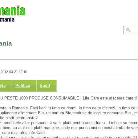
ania
 2012-03-21 12:10
tyle
Politica
Sport
ESTE 1000 PRODUSE CONSUMABILE ! Life Care este afacerea care ti 
 in Romania. Faci bani in timp ce dormi, in timp ce te distrezi, in timp ce tu
 suplimente alimentare Bio, un parfum Bio,produse de ingrijire corporala Bio , 
ie platit pentru asta?
 produsele altor persoane si sa fii platit pentru acest lucru . Trebuie sa rec
ai bine, cu atat esti platit mai bine, unde mai pui ca nici nu exista limta de va
este realitatea Life Care.
 ta financiara: sa te inscrii gratuit sis a faci o prima comanda in termen de 30 