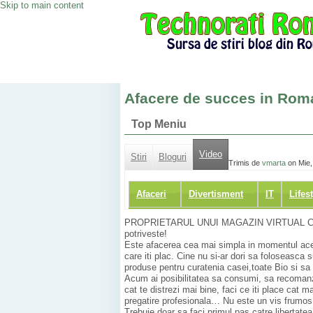
Skip to main content
Afacere de succes in Rom
Top Meniu
Video
Stiri
Bloguri
Trimis de
vmarta
on Mie,
Afaceri
Divertisment
IT
Lifes
PROPRIETARUL UNUI MAGAZIN VIRTUAL CU P
potriveste!
Este afacerea cea mai simpla in momentul acesta
care iti plac. Cine nu si-ar dori sa foloseasca
produse pentru curatenia casei,toate Bio si sa f
Acum ai posibilitatea sa consumi, sa recomanzi
cat te distrezi mai bine, faci ce iti place cat m
pregatire profesionala… Nu este un vis frumos, 
Trebuie doar sa faci primul pas catre libertatea