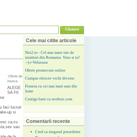
Cele mai citite articole
Noi2.ro - Cel mai mare site de
intalniri din Romania. Vino si tu!
:-) e-Volueaza
Oferte promovare online
Oferte de
Cumpar obiecte vechi diverse
munca
Femeia cu cei mai mari sani din
ALEGE
lume
SA FII
se
Castiga bani cu neobux.com
 faci lucruri
make-up si
Comentarii recente
unosc ca,cu
rsta,sex sau
Cred ca singurul presedinte
zile de la