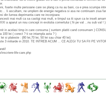
er.
meni, foarte multe persoane care se plang ca nu au bani, ca e prea scumpa intr
tc… Ii ascultam, ne umplem de energie negativa si asa ne continuam ziua fa
esi din lumea deprimanta care ne inconjoara:
esti mai mult ca sa castigi mai mult, e timpul sa iti spun ca te inseli amarn
arut un nou concept in evolutia comertului ( fii pe val ...nu sub val ! )
enit in acelasi timp in care consuma ( suntem platiti cand consumam ) CO
a 100 lei ( corect ? ti se intampla asta ? )
 plateste : (80 lei,70 lei, 50 lei sau chiar 40 lei)
peste 3 miliarde in 2010. TE INTREB ACUM ... CE ALEGI TU SA FII PE VIITO
rati!
/inscriere-life-care.php