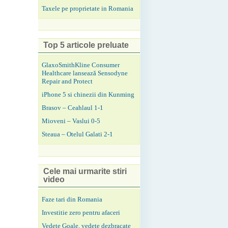
Taxele pe proprietate in Romania
Top 5 articole preluate
GlaxoSmithKline Consumer
Healthcare lansează Sensodyne
Repair and Protect
iPhone 5 si chinezii din Kunming
Brasov – Ceahlaul 1-1
Mioveni – Vaslui 0-5
Steaua – Otelul Galati 2-1
Cele mai urmarite stiri
video
Faze tari din Romania
Investitie zero pentru afaceri
Vedete Goale, vedete dezbracate