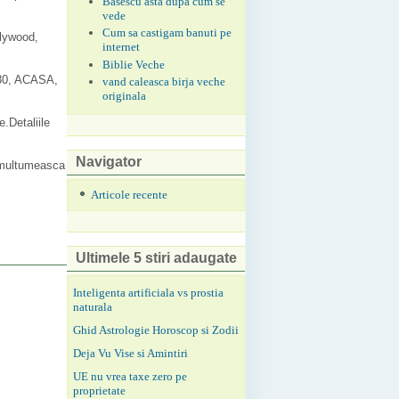
Basescu asta dupa cum se
vede
Cum sa castigam banuti pe
llywood,
internet
Biblie Veche
0.30, ACASA,
vand caleasca birja veche
originala
.Detaliile
Navigator
 multumeasca
Articole recente
Ultimele 5 stiri adaugate
Inteligenta artificiala vs prostia
naturala
Ghid Astrologie Horoscop si Zodii
Deja Vu Vise si Amintiri
UE nu vrea taxe zero pe
proprietate