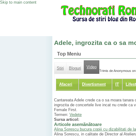
Skip to main content
Adele, ingrozita ca o sa m
Top Meniu
Video
Stiri
Bloguri
Trimis de Anonymous on
Afaceri
Divertisment
IT
Lifes
Cantareata Adele crede ca o sa moara tanara di
ingrozita de concertele live incat nu crede ca
Female First.
Termen:
Vedete
Sursa articol:
Articole asemănătoare
Alina Sorescu bucura copiii cu dizabilitati de 
Alina Sorescu, in calitate de Director al Ateli