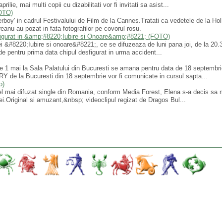
e, mai multi copii cu dizabilitati vor fi invitati sa asist...
FOTO)
erboy' in cadrul Festivalului de Film de la Cannes.Tratati ca vedetele de la Ho
anu au pozat in fata fotografilor pe covorul rosu.
igurat in &amp;#8220;Iubire si Onoare&amp;#8221; (FOTO)
elei &#8220;Iubire si onoare&#8221;, ce se difuzeaza de luni pana joi, de la 2
e pentru prima data chipul desfigurat in urma accident...
 1 mai la Sala Palatului din Bucuresti se amana pentru data de 18 septembrie
Y de la Bucuresti din 18 septembrie vor fi comunicate in cursul sapta...
o)
l mai difuzat single din Romania, conform Media Forest, Elena s-a decis sa
sei.Original si amuzant,&nbsp; videoclipul regizat de Dragos Bul...