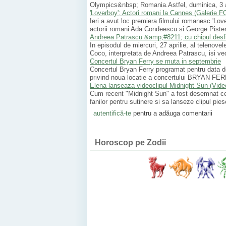
Olympics&nbsp; Romania.Astfel, duminica, 3 aprili
'Loverboy': Actori romani la Cannes (Galerie 
Ieri a avut loc premiera filmului romanesc 'Lov
actorii romani Ada Condeescu si George Pistere
Andreea Patrascu &amp;#8211; cu chipul desf
In episodul de miercuri, 27 aprilie, al telenov
Coco, interpretata de Andreea Patrascu, isi ved
Concertul Bryan Ferry se muta in septembrie
Concertul Bryan Ferry programat pentru data de
privind noua locatie a concertului BRYAN FERR
Elena lanseaza videoclipul Midnight Sun (Vide
Cum recent "Midnight Sun" a fost desemnat ce
fanilor pentru sutinere si sa lanseze clipul pie
autentifică-te
pentru a adăuga comentarii
Horoscop pe Zodii