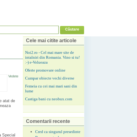
Cele mai citite articole
Noi2.ro - Cel mai mare site de
intalniri din Romania. Vino si tu!
:-) e-Volueaza
Oferte promovare online
Vedete
Cumpar obiecte vechi diverse
Femeia cu cei mai mari sani din
lume
Castiga bani cu neobux.com
e atat de
ormeaza
Comentarii recente
Cred ca singurul presedinte
a Special