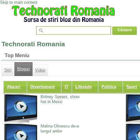
Skip to main content
Technorati Romania
Top Meniu
Bloguri
Stiri
Video
Afaceri
Divertisment
IT
Lifestyle
Politica
Sport
Britney Spears, show
hot in Mexic
Malina Olinescu de-a
lungul anilor