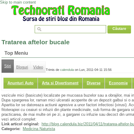
Skip to main content
Tratarea aftelor bucale
Top Meniu
Stiri
Bloguri
Video
Trimis de
calendula
on Lun, 2011-04-11 15:56
Anunturi Auto
Arta si Divertisment
Diverse
Economie
vezicule mici (basicute) localizate pe mucoasa buzelor sau a obrajilor, mai i
Dupa spargerea lor, raman mici ulceratii acoperite de un depozit galbui si o a
Aparitia lor se datoreaza actiunii agresive a unor factori infectiosi (virusi). A
fitoterapiei cu ceaiuri si infuzii din plante medicinale, sub forma de gargara 
practicarea, de mai multe ori pe zi, a gargarei cu infuzie sau decoct din urm
vezi articol complet:
Link articol original:
http://blog.calendula.biz/2011/04/11/tratarea-aftelor-b
Categorie:
Medicina Naturista