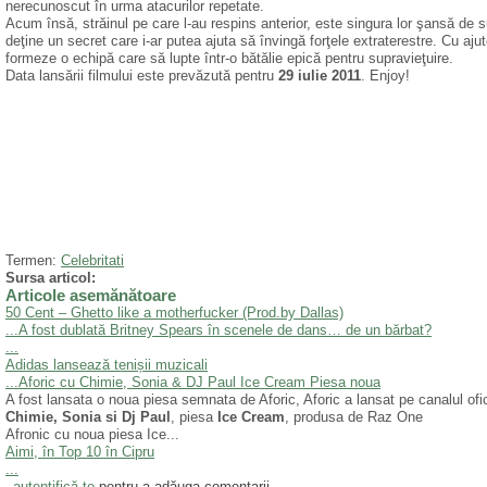
nerecunoscut în urma atacurilor repetate.
Acum însă, străinul pe care l-au respins anterior, este singura lor şansă de s
deţine un secret care i-ar putea ajuta să învingă forţele extraterestre. Cu aju
formeze o echipă care să lupte într-o bătălie epică pentru supravieţuire.
Data lansării filmului este prevăzută pentru
29 iulie 2011
. Enjoy!
Termen:
Celebritati
Sursa articol:
Articole asemănătoare
50 Cent – Ghetto like a motherfucker (Prod.by Dallas)
...
A fost dublată Britney Spears în scenele de dans… de un bărbat?
...
Adidas lansează tenișii muzicali
...
Aforic cu Chimie, Sonia & DJ Paul Ice Cream Piesa noua
A fost lansata o noua piesa semnata de Aforic, Aforic a lansat pe canalul of
Chimie, Sonia si Dj Paul
, piesa
Ice Cream
, produsa de Raz One
Afronic cu noua piesa Ice...
Aimi, în Top 10 în Cipru
...
autentifică-te
pentru a adăuga comentarii