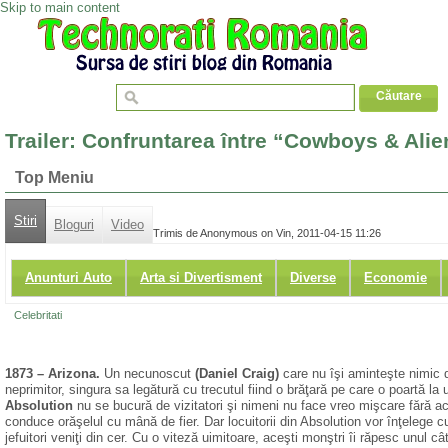
Skip to main content
Trailer: Confruntarea între “Cowboys & Ali
Top Meniu
Stiri
Bloguri
Video
Trimis de Anonymous on Vin, 2011-04-15 11:26
Anunturi Auto
Arta si Divertisment
Diverse
Economie
Celebritati
1873 – Arizona.
Un necunoscut
(Daniel Craig)
care nu îşi aminteşte nimic d
neprimitor, singura sa legătură cu trecutul fiind o brăţară pe care o poartă la 
Absolution
nu se bucură de vizitatori şi nimeni nu face vreo mişcare fără ac
conduce orăşelul cu mână de fier. Dar locuitorii din Absolution vor înţelege c
jefuitori veniţi din cer. Cu o viteză uimitoare, aceşti monştri îi răpesc unul câ