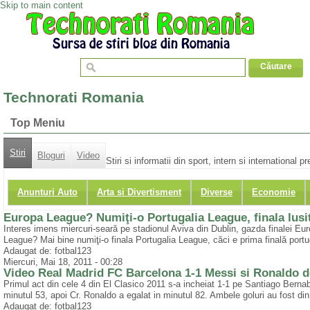
Skip to main content
Technorati Romania
Top Meniu
Stiri
Bloguri
Video
Stiri si informatii din sport, intern si international
Anunturi Auto
Arta si Divertisment
Diverse
Economie
Europa League? Numiţi-o Portugalia League, finala lusi
Interes imens miercuri-seară pe stadionul Aviva din Dublin, gazda finalei E
League? Mai bine numiţi-o finala Portugalia League, căci e prima finală portu
Adaugat de: fotbal123
Miercuri, Mai 18, 2011 - 00:28
Video Real Madrid FC Barcelona 1-1 Messi si Ronaldo de
Primul act din cele 4 din El Clasico 2011 s-a incheiat 1-1 pe Santiago Berna
minutul 53, apoi Cr. Ronaldo a egalat in minutul 82. Ambele goluri au fost din
Adaugat de: fotbal123