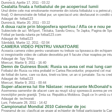
Duminică, Aprilie 17, 2011 - 03:22
Cealalta finala a fotbalului de pe acoperisul lumii
Unul dintre cele mai emotionante momente din istoria fotbalului s-a petrecut 
final). O demonstratie de fotbal pur, un spectacol unic desfasurat in conditii di
Adaugat de: fotbal123
Duminică, Martie 20, 2011 - 03:22
A doua razie prin blogosfera sportiva / Afla ce e nou pe
Subiectele de azi: MrSport, Tikitaka, Sandu Grecu, Te Japka, Pagina de Sport
Fotbal pe banda rulanta pe fotbal123.com
Adaugat de: fotbal123
Sâmbătă, Martie 12, 2011 - 02:04
CAMERA VIDEO PENTRU VANATOARE
Aceasta camera video pentru vanatoare nu trebuie sa lipseasca din echipament
si inregistrariile video de calitate deosebita pot fi facute chiar noaptea pe i
Adaugat de: Spy Shop
Miercuri, Martie 9, 2011 - 16:40
Demn de Guiness Book: Rusia va avea cel mai lung camp
Fotbalul din Rusia va intra probabil in Cartea Recordurilor, propunind cel m
de fotbal din lume, care va dura, tineti-va bine, un an si jumatate. Sa nu crede
Adaugat de: fotbal123
Miercuri, Martie 9, 2011 - 00:44
Super-afacerea lui Ilie Năstase: restaurante McDonald‘s
Asemenea oamenilor de afaceri care au reuşit să-şi sporească averea pe vrem
investiţiilor peste graniţă. Ţinta sa: Republica Moldova. După ce în urmă cu 
Adaugat de: technorati
Luni, Februarie 28, 2011 - 14:42
Campionatul Mondial 2010 Calendar de joc
Programul de joc clasificat pe grupe al echipelor de fotbal participante la Ca